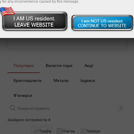
y for any inconvenience caused by this message.
Відкрити торговий рахунок
Відкрити демо-рахунок
Популярні
Валютні пари
Акції
Криптовалюти
Метали
Індекси
Ф’ючерси
Знайдено інструментів: 8
Графік
Плитка
Таблиця