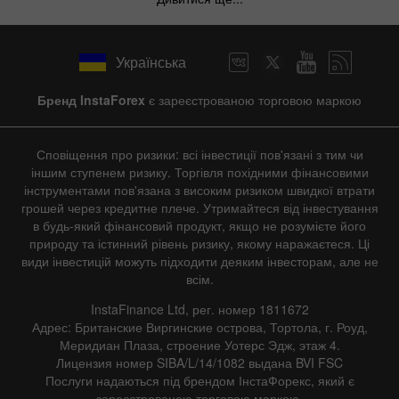
Українська
Бренд InstaForex
є зареєстрованою торговою маркою
Сповіщення про ризики: всі інвестиції пов'язані з тим чи
іншим ступенем ризику. Торгівля похідними фінансовими
інструментами пов'язана з високим ризиком швидкої втрати
грошей через кредитне плече. Утримайтеся від інвестування
в будь-який фінансовий продукт, якщо не розумієте його
природу та істинний рівень ризику, якому наражаєтеся. Ці
види інвестицій можуть підходити деяким інвесторам, але не
всім.
InstaFinance Ltd, рег. номер 1811672
Адрес: Британские Виргинские острова, Тортола, г. Роуд,
Меридиан Плаза, строение Уотерс Эдж, этаж 4.
Лицензия номер SIBA/L/14/1082 выдана BVI FSC
Послуги надаються під брендом ІнстаФорекс, який є
зареєстрованою торговою маркою.