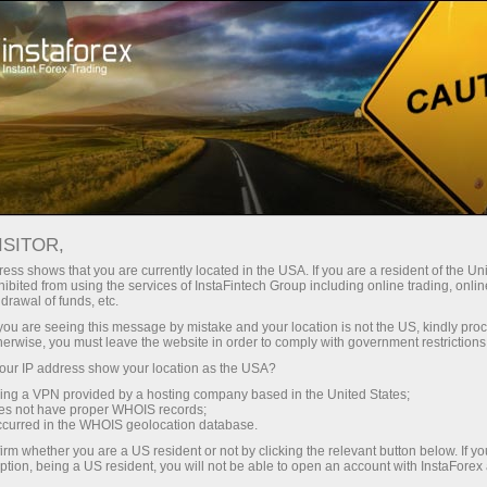
Трейдерів
Графіки
ISITOR,
Графіки Форекс
ess shows that you are currently located in the USA. If you are a resident of the Uni
ibited from using the services of InstaFintech Group including online trading, online
онлайн
drawal of funds, etc.
k you are seeing this message by mistake and your location is not the US, kindly pro
herwise, you must leave the website in order to comply with government restrictions
Таблиці специфікацій контрактів із кращими
ur IP address show your location as the USA?
умовами для торгівлі на фінансових ринках.
sing a VPN provided by a hosting company based in the United States;
Приєднуйтесь до ІнстаФорекс і максимізуйте
oes not have proper WHOIS records;
свій прибуток вже сьогодні!
occurred in the WHOIS geolocation database.
irm whether you are a US resident or not by clicking the relevant button below. If y
ption, being a US resident, you will not be able to open an account with InstaForex