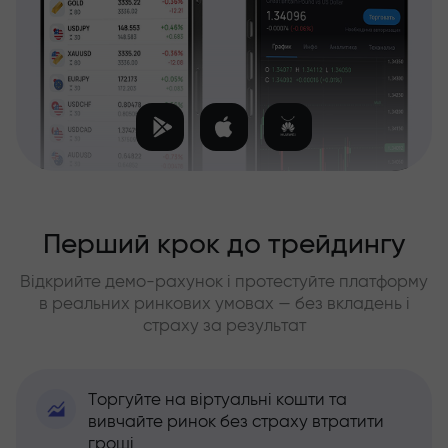
Перший крок до трейдингу
Відкрийте демо-рахунок і протестуйте платформу
в реальних ринкових умовах — без вкладень і
страху за результат
Торгуйте на віртуальні кошти та
вивчайте ринок без страху втратити
гроші