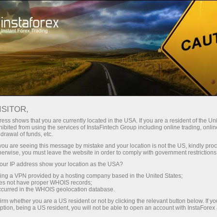
Мінімальні спреди - максимум
вигоди
ISITOR,
ess shows that you are currently located in the USA. If you are a resident of the Uni
Бонус 30% на кожен депозит
ibited from using the services of InstaFintech Group including online trading, online
З InstaForex ви отримуєте доступ
drawal of funds, etc.
до дійсно конкурентних
k you are seeing this message by mistake and your location is not the US, kindly pro
можливостей: кредитне плече до
herwise, you must leave the website in order to comply with government restrictions
1:5000, одні з найкращих
ur IP address show your location as the USA?
Швидкість
спредів та комісій на ринку, а
sing a VPN provided by a hosting company based in the United States;
також привабливі умови для
oes not have proper WHOIS records;
у трейдингу і на трасі
occurred in the WHOIS geolocation database.
торгівлі акціями та індексами
irm whether you are a US resident or not by clicking the relevant button below. If y
ption, being a US resident, you will not be able to open an account with InstaForex
Ваш особистий джекпот подарунків
Ми розробили бонусну систему,