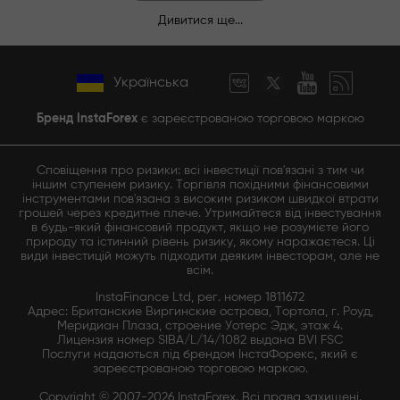
Дивитися ще...
Українська
Бренд InstaForex
є зареєстрованою торговою маркою
Сповіщення про ризики: всі інвестиції пов'язані з тим чи
іншим ступенем ризику. Торгівля похідними фінансовими
інструментами пов'язана з високим ризиком швидкої втрати
грошей через кредитне плече. Утримайтеся від інвестування
в будь-який фінансовий продукт, якщо не розумієте його
природу та істинний рівень ризику, якому наражаєтеся. Ці
види інвестицій можуть підходити деяким інвесторам, але не
всім.
InstaFinance Ltd, рег. номер 1811672
Адрес: Британские Виргинские острова, Тортола, г. Роуд,
Меридиан Плаза, строение Уотерс Эдж, этаж 4.
Лицензия номер SIBA/L/14/1082 выдана BVI FSC
Послуги надаються під брендом ІнстаФорекс, який є
зареєстрованою торговою маркою.
Copyright © 2007-2026 InstaForex. Всі права захищені.