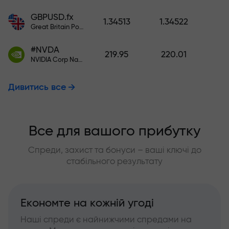
GBPUSD.fx
1.34513
1.34522
Great Britain Pound vs US Dollar
#NVDA
219.95
220.01
NVIDIA Corp Nasdaq Stock Exchange (Nasdaq) USD
Дивитись все
Все для вашого прибутку
Спреди, захист та бонуси – ваші ключі до
стабільного результату
Економте на кожній угоді
Наші спреди є найнижчими спредами на