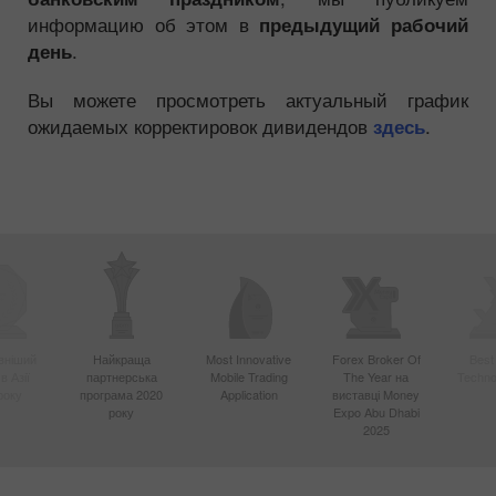
информацию об этом в
предыдущий рабочий
.
день
Вы можете просмотреть актуальный график
ожидаемых корректировок дивидендов
.
здесь
вніший
Найкраща
Most Innovative
Forex Broker Of
Best
в Азії
партнерська
Mobile Trading
The Year на
Techno
року
програма 2020
Application
виставці Money
року
Expo Abu Dhabi
2025