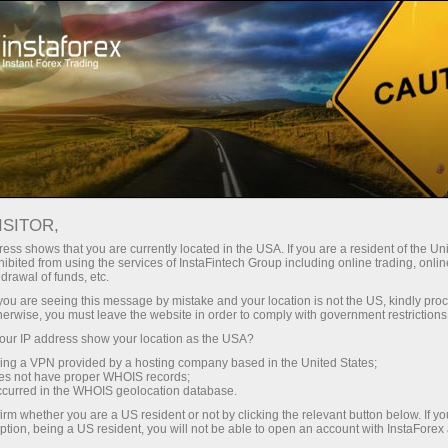
Корректировки цен
ISITOR,
ess shows that you are currently located in the USA. If you are a resident of the Uni
КОРРЕКТИРОВКИ ЦЕН ДЛЯ
ibited from using the services of InstaFintech Group including online trading, online
drawal of funds, etc.
ИНДЕКСОВ
k you are seeing this message by mistake and your location is not the US, kindly pro
herwise, you must leave the website in order to comply with government restrictions
ur IP address show your location as the USA?
sing a VPN provided by a hosting company based in the United States;
Поповнити рахунок
Зн
oes not have proper WHOIS records;
occurred in the WHOIS geolocation database.
irm whether you are a US resident or not by clicking the relevant button below. If y
ption, being a US resident, you will not be able to open an account with InstaForex
Когда компании, входящие в состав фондового