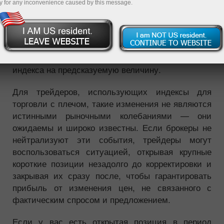
y for any inconvenience caused by this message.
индекса, объявляют о выплате дивидендов, их
акции, как правило, снижаются на величину
выплачиваемого дивиденда. Поскольку индекс
рассчитывается на основе цен всех акций,
входящих в его состав, это приводит к снижению
индекса на предсказуемую величину.
Для трейдеров, использующих индексы для
торговли с плечом, такие изменения не являются
истинными рыночными колебаниями — они
ожидаемы и широко известны. Если брокеры не
нейтрализуют эти события, трейдеры могут
воспользоваться ситуацией, открывая крупные
короткие позиции незадолго до корректировки и
закрывая их сразу после, чтобы гарантировать
прибыль от изменения цен, не связанного с
фактическим спросом и предложением.
Если у вас есть открытая позиция в период