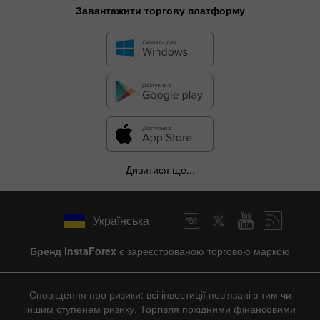
Завантажити торгову платформу
Дивитися ще...
Українська
Бренд InstaForex
є зареєстрованою торговою маркою
Сповіщення про ризики: всі інвестиції пов'язані з тим чи
іншим ступенем ризику. Торгівля похідними фінансовими