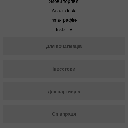
Умови торгівлі
Аналіз Insta
Insta-графіки
Insta TV
Для початківців
Інвестори
Для партнерів
Співпраця