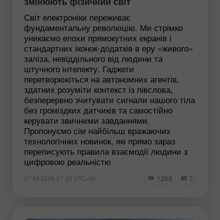
змінюють фізичний світ
Світ електроніки переживає
фундаментальну революцію. Ми стрімко
уникаємо епохи прямокутних екранів і
стандартних іконок-додатків в еру «живого»
заліза, невіддільного від людини та
штучного інтелекту. Гаджети
перетворюються на автономних агентів,
здатних розуміти контекст із півслова,
безперервно зчитувати сигнали нашого тіла
без громіздких датчиків та самостійно
керувати звичними завданнями.
Пропонуємо сім найбільш вражаючих
технологічних новинок, які прямо зараз
переписують правила взаємодії людини з
цифровою реальністю
1268
7
07:34 2026-07-29 UTC+00