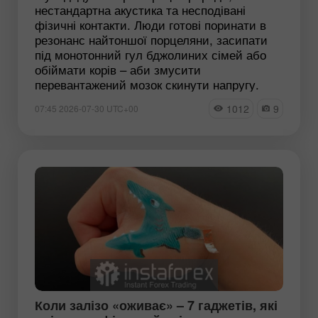
нестандартна акустика та несподівані
фізичні контакти. Люди готові поринати в
резонанс найтоншої порцеляни, засипати
під монотонний гул бджолиних сімей або
обіймати корів – аби змусити
перевантажений мозок скинути напругу.
1012
9
07:45 2026-07-30 UTC+00
Коли залізо «оживає» – 7 гаджетів, які