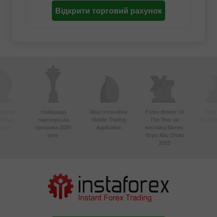
Відкрити торговий рахунок
вніший
Найкраща
Most Innovative
Forex Broker Of
Best
в Азії
партнерська
Mobile Trading
The Year на
Techno
року
програма 2020
Application
виставці Money
року
Expo Abu Dhabi
2025