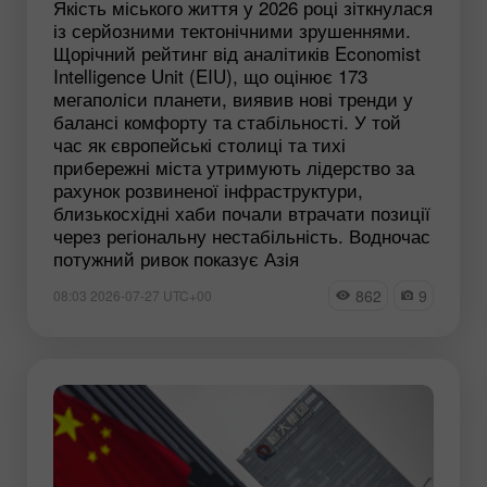
Якість міського життя у 2026 році зіткнулася
із серйозними тектонічними зрушеннями.
Щорічний рейтинг від аналітиків Economist
Intelligence Unit (EIU), що оцінює 173
мегаполіси планети, виявив нові тренди у
балансі комфорту та стабільності. У той
час як європейські столиці та тихі
прибережні міста утримують лідерство за
рахунок розвиненої інфраструктури,
близькосхідні хаби почали втрачати позиції
через регіональну нестабільність. Водночас
потужний ривок показує Азія
862
9
08:03 2026-07-27 UTC+00