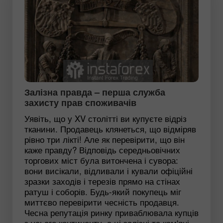
Залізна правда – перша служба
захисту прав споживачів
Уявіть, що у XV столітті ви купуєте відріз
тканини. Продавець клянеться, що відміряв
рівно три лікті! Але як перевірити, що він
каже правду? Відповідь середньовічних
торгових міст була витончена і сувора:
вони висікали, відливали і кували офіційні
зразки заходів і терезів прямо на стінах
ратуш і соборів. Будь-який покупець міг
миттєво перевірити чесність продавця.
Чесна репутація ринку приваблювала купців
з усього континенту, а ці залізні та кам'яні