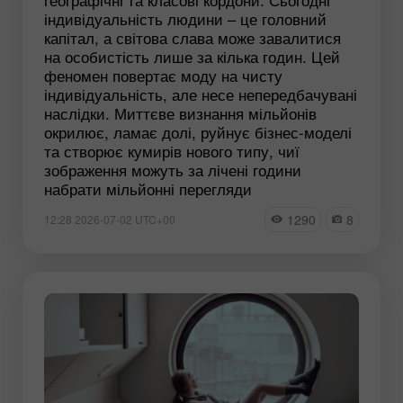
індивідуальність людини – це головний
капітал, а світова слава може завалитися
на особистість лише за кілька годин. Цей
феномен повертає моду на чисту
індивідуальність, але несе непередбачувані
наслідки. Миттєве визнання мільйонів
окрилює, ламає долі, руйнує бізнес-моделі
та створює кумирів нового типу, чиї
зображення можуть за лічені години
набрати мільйонні перегляди
1290
8
12:28 2026-07-02 UTC+00