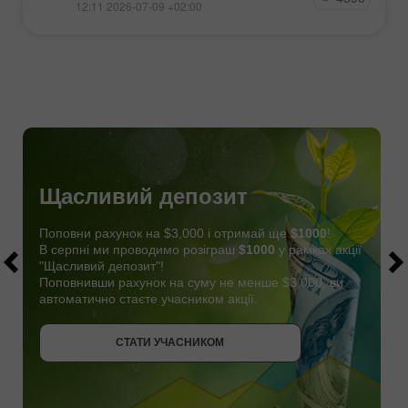
12:11 2026-07-09 +02:00
Щасливий депозит
Поповни рахунок на $3,000 і отримай ще
$1000
!
В серпні ми проводимо розіграш
$1000
у рамках акції
"Щасливий депозит"!
Поповнивши рахунок на суму не менше $3,000, ви
автоматично стаєте учасником акції.
СТАТИ УЧАСНИКОМ
ОТРИМАТИ БОНУС
СТАТИ УЧАСНИКОМ
СТАТИ УЧАСНИКОМ