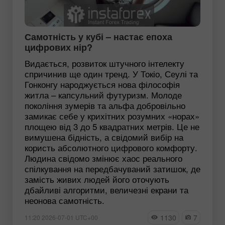
Самотність у кубі – настає епоха
цифрових нір?
Видається, розвиток штучного інтелекту
спричинив ще один тренд. У Токіо, Сеулі та
Гонконгу народжується нова філософія
житла – капсульний футуризм. Молоде
покоління зумерів та альфа добровільно
замикає себе у крихітних розумних «норах»
площею від 3 до 5 квадратних метрів. Це не
вимушена бідність, а свідомий вибір на
користь абсолютного цифрового комфорту.
Людина свідомо змінює хаос реального
спілкування на передбачуваний затишок, де
замість живих людей його оточують
дбайливі алгоритми, величезні екрани та
неонова самотність.
1130
7
11:20 2026-07-01 UTC+00