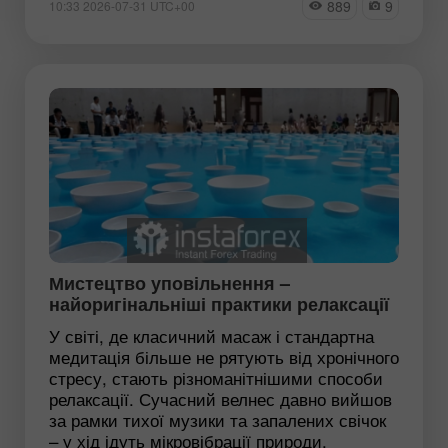
889
9
10:33 2026-07-31 UTC+00
Мистецтво уповільнення –
найоригінальніші практики релаксації
У світі, де класичний масаж і стандартна
медитація більше не рятують від хронічного
стресу, стають різноманітнішими способи
релаксації. Сучасний велнес давно вийшов
за рамки тихої музики та запалених свічок
– у хід ідуть мікровібрації природи,