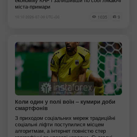
міста-примари
1035
9
10:10 2026-07-09 UTC+00
Коли один у полі воїн – кумири доби
смартфонів
З приходом соціальних мереж традиційні
соціальні ліфти поступилися місцем
алгоритмам, а інтернет повністю стер
географічні та класові кордони. Сьогодні