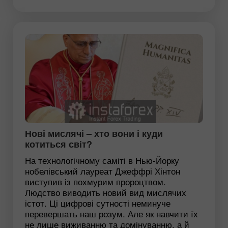
Нові мислячі – хто вони і куди
котиться світ?
На технологічному саміті в Нью-Йорку
нобелівський лауреат Джеффрі Хінтон
виступив із похмурим пророцтвом.
Людство виводить новий вид мислячих
істот. Ці цифрові сутності неминуче
перевершать наш розум. Але як навчити їх
не лише виживанню та домінуванню, а й