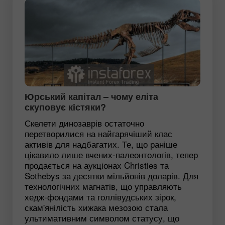
Юрський капітал – чому еліта
скуповує кістяки?
Скелети динозаврів остаточно
перетворилися на найгарячіший клас
активів для надбагатих. Те, що раніше
цікавило лише вчених-палеонтологів, тепер
продається на аукціонах Christies та
Sothebys за десятки мільйонів доларів. Для
технологічних магнатів, що управляють
хедж-фондами та голлівудських зірок,
скам'янілість хижака мезозою стала
ультимативним символом статусу, що