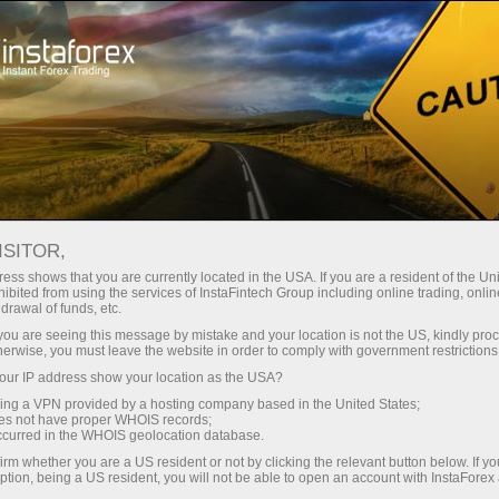
Трейдерам
Форекс аналитика
Фотоновини
ФОТОНОВИНИ
ISITOR,
ess shows that you are currently located in the USA. If you are a resident of the Uni
ibited from using the services of InstaFintech Group including online trading, online
drawal of funds, etc.
k you are seeing this message by mistake and your location is not the US, kindly pro
ахунок
herwise, you must leave the website in order to comply with government restrictions
ur IP address show your location as the USA?
унок
sing a VPN provided by a hosting company based in the United States;
oes not have proper WHOIS records;
occurred in the WHOIS geolocation database.
irm whether you are a US resident or not by clicking the relevant button below. If y
ption, being a US resident, you will not be able to open an account with InstaForex