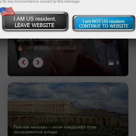
y for any inconvenience caused by this message.
Коли один у полі воїн – кумири
доби смартфонів
12:28 2026-07-02 UTC+3
8
Пейзаж напоказ – коли ландшафт стає
інструментом влади