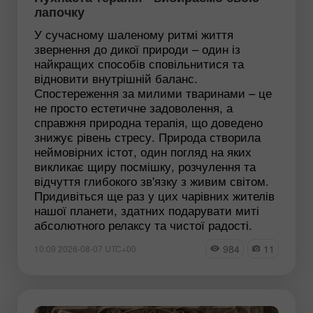
лапочку
У сучасному шаленому ритмі життя
звернення до дикої природи – один із
найкращих способів сповільнитися та
відновити внутрішній баланс.
Спостереження за милими тваринами – це
не просто естетичне задоволення, а
справжня природна терапія, що доведено
знижує рівень стресу. Природа створила
неймовірних істот, один погляд на яких
викликає щиру посмішку, розчулення та
відчуття глибокого зв'язку з живим світом.
Придивіться ще раз у цих чарівних жителів
нашої планети, здатних подарувати миті
абсолютного релаксу та чистої радості.
984
11
10:09 2026-08-07 UTC+00