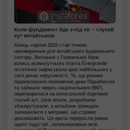
Коли фундамент йде з-під ніг – глухий
кут китайською
Кінець серпня 2025 став точкою
неповернення для китайського будівельного
сектору. Вигнання з Гонконзької біржі
колись всемогутнього гіганта Evergrande
остаточно зафіксувало крах найбільшого у
світі ринку нерухомості. Те, що роками
підживлювало економічне диво Піднебесної
та займало чверть національного ВВП,
перетворилося на колосальний борговий
глухий кут. Ціни впали, розробники
збанкрутували, а мільйони громадян
залишилися з метрами, що стрімко
дешевшають. Ця криза переросла рамки
однієї індустрії, загальмувавши всю
економіку КНР і залишивши по собі лякаючі