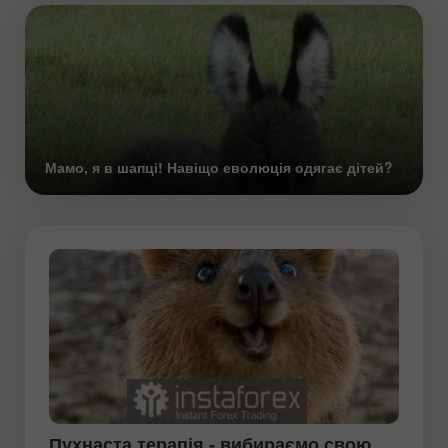
Мамо, я в шапці! Навіщо еволюція одягає дітей?
Пухнаста терапія - вибираємо свою