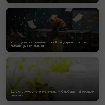
У пошуках втраченого - як ШІ відкрив біткоїн-
гаманець і не тільки
Ефект ормузького метелика – барбекю «зі смаком
газети»