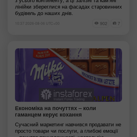
лінійки збереглися на фасадах старовинних
будівель до наших днів.
902
7
10:37 2026-08-06 UTC+00
Економіка на почуттях – коли
гаманцем керує кохання
Сучасний маркетинг навчився продавати не
просто товари чи послуги, а глибокі емоції
– почуття приналежності, ностальгію,