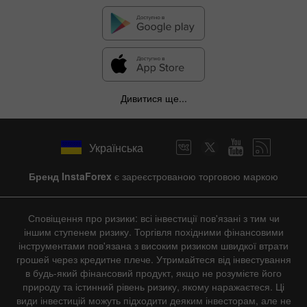
Дивитися ще...
Українська
Бренд InstaForex
є зареєстрованою торговою маркою
Сповіщення про ризики: всі інвестиції пов'язані з тим чи
іншим ступенем ризику. Торгівля похідними фінансовими
інструментами пов'язана з високим ризиком швидкої втрати
грошей через кредитне плече. Утримайтеся від інвестування
в будь-який фінансовий продукт, якщо не розумієте його
природу та істинний рівень ризику, якому наражаєтеся. Ці
види інвестицій можуть підходити деяким інвесторам, але не