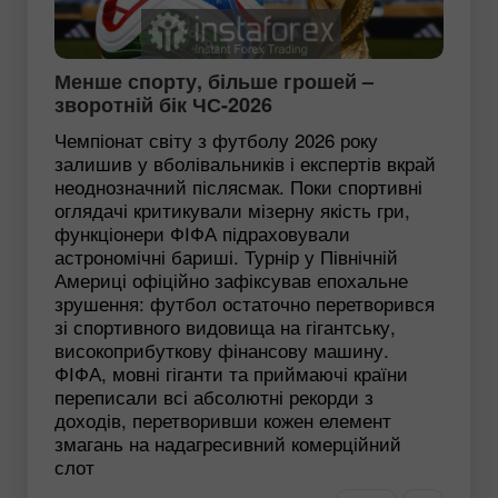
Менше спорту, більше грошей –
зворотній бік ЧС-2026
Чемпіонат світу з футболу 2026 року
залишив у вболівальників і експертів вкрай
неоднозначний післясмак. Поки спортивні
оглядачі критикували мізерну якість гри,
функціонери ФІФА підраховували
астрономічні бариші. Турнір у Північній
Америці офіційно зафіксував епохальне
зрушення: футбол остаточно перетворився
зі спортивного видовища на гігантську,
високоприбуткову фінансову машину.
ФІФА, мовні гіганти та приймаючі країни
переписали всі абсолютні рекорди з
доходів, перетворивши кожен елемент
змагань на надагресивний комерційний
слот