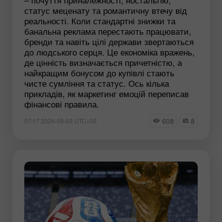
статус меценату та романтичну втечу від
реальності. Коли стандартні знижки та
банальна реклама перестають працювати,
бренди та навіть цілі держави звертаються
до людського серця. Це економіка вражень,
де цінність визначається причетністю, а
найкращим бонусом до купівлі стають
чисте сумління та статус. Ось кілька
прикладів, як маркетинг емоцій переписав
фінансові правила.
608
8
07:17 2026-08-03 UTC+00