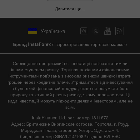
Дивитися ще...
Українська
Бренд InstaForex
є зареєстрованою торговою маркою
Сповіщення про ризики: всі інвестиції пов'язані з тим чи
іншим ступенем ризику. Торгівля похідними фінансовими
інструментами пов'язана з високим ризиком швидкої втрати
грошей через кредитне плече. Утримайтеся від інвестування
в будь-який фінансовий продукт, якщо не розумієте його
природу та істинний рівень ризику, якому наражаєтеся. Ці
види інвестицій можуть підходити деяким інвесторам, але не
всім.
InstaFinance Ltd, рег. номер 1811672
Адрес: Британские Виргинские острова, Тортола, г. Роуд,
Меридиан Плаза, строение Уотерс Эдж, этаж 4.
Лицензия номер SIBA/L/14/1082 выдана BVI FSC