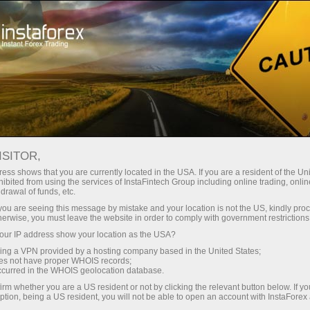
Трейдерам
Новини ринку Форекс
ISITOR,
16.04.2026
13:59:26
UTC+00
ess shows that you are currently located in the USA. If you are a resident of the Uni
ibited from using the services of InstaFintech Group including online trading, online
drawal of funds, etc.
k you are seeing this message by mistake and your location is not the US, kindly pro
herwise, you must leave the website in order to comply with government restrictions
ur IP address show your location as the USA?
sing a VPN provided by a hosting company based in the United States;
oes not have proper WHOIS records;
occurred in the WHOIS geolocation database.
irm whether you are a US resident or not by clicking the relevant button below. If y
ption, being a US resident, you will not be able to open an account with InstaForex