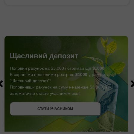
Щасливий депозит
Поповни рахунок на $3,000 і отримай ще
$1000
!
В серпні ми проводимо розіграш
$1000
у рамках акції
"Щасливий депозит"!
Поповнивши рахунок на суму не менше $3,000, ви
автоматично стаєте учасником акції.
СТАТИ УЧАСНИКОМ
ОТРИМАТИ БОНУС
СТАТИ УЧАСНИКОМ
СТАТИ УЧАСНИКОМ