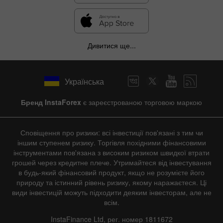
Дивитися ще...
Українська
Бренд InstaForex
є зареєстрованою торговою маркою
Сповіщення про ризики: всі інвестиції пов'язані з тим чи
іншим ступенем ризику. Торгівля похідними фінансовими
інструментами пов'язана з високим ризиком швидкої втрати
грошей через кредитне плече. Утримайтеся від інвестування
в будь-який фінансовий продукт, якщо не розумієте його
природу та істинний рівень ризику, якому наражаєтеся. Ці
види інвестицій можуть підходити деяким інвесторам, але не
всім.
InstaFinance Ltd, рег. номер 1811672