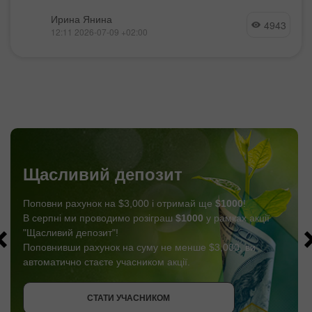
Ирина Янина
4943
12:11 2026-07-09 +02:00
Щасливий депозит
Поповни рахунок на $3,000 і отримай ще
$1000
!
В серпні ми проводимо розіграш
$1000
у рамках акції
"Щасливий депозит"!
Поповнивши рахунок на суму не менше $3,000, ви
автоматично стаєте учасником акції.
СТАТИ УЧАСНИКОМ
ОТРИМАТИ БОНУС
СТАТИ УЧАСНИКОМ
СТАТИ УЧАСНИКОМ