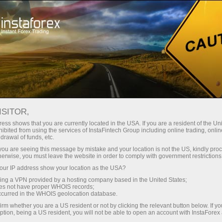
Трейдерам
Новини ринку Форекс
ISITOR,
16.04.2026
15:24:19
UTC+00
FTSE 100 СЂР°СЃС‚С‘С‚ РІ
ess shows that you are currently located in the USA. If you are a resident of the Uni
ibited from using the services of InstaFintech Group including online trading, online
drawal of funds, etc.
С‡РΜС‚РІРΜСЂРІ
k you are seeing this message by mistake and your location is not the US, kindly pro
herwise, you must leave the website in order to comply with government restrictions
ur IP address show your location as the USA?
sing a VPN provided by a hosting company based in the United States;
oes not have proper WHOIS records;
occurred in the WHOIS geolocation database.
irm whether you are a US resident or not by clicking the relevant button below. If y
ption, being a US resident, you will not be able to open an account with InstaForex