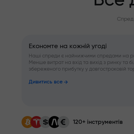
Все 
Спреди
Економте на кожній угоді
Наші спреди є найнижчими спредами на р
Менше витрат на вхід та вихід з ринку та б
збереженого прибутку у довгостроковій тор
Дивитись все
120+ інструментів