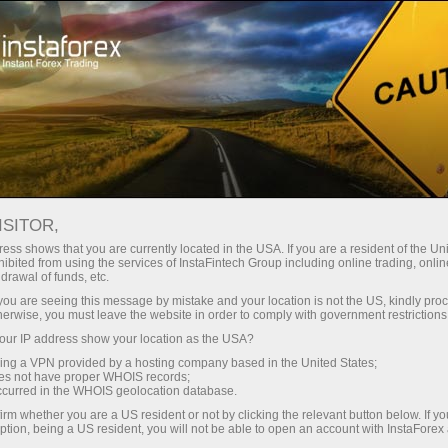
Швидке відкриття рахунку
Торгова платформа
очатківцям
Інвесторам
Партнерам
Промоа
staFo
ISITOR,
ess shows that you are currently located in the USA. If you are a resident of the Uni
ibited from using the services of InstaFintech Group including online trading, online
drawal of funds, etc.
k you are seeing this message by mistake and your location is not the US, kindly pro
herwise, you must leave the website in order to comply with government restrictions
ur IP address show your location as the USA?
sing a VPN provided by a hosting company based in the United States;
oes not have proper WHOIS records;
occurred in the WHOIS geolocation database.
irm whether you are a US resident or not by clicking the relevant button below. If y
ption, being a US resident, you will not be able to open an account with InstaForex