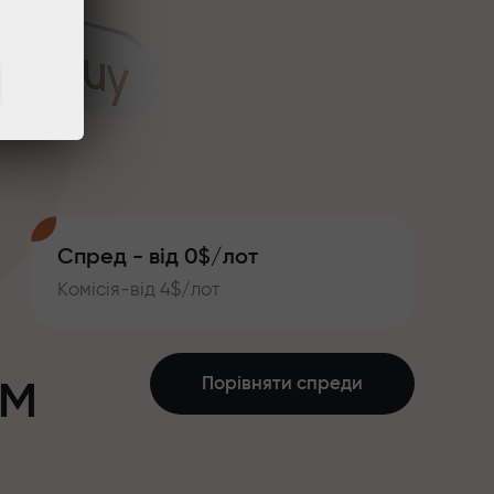
Спред - від 0$/лот
Комісія-від 4$/лот
ум
Порівняти спреди