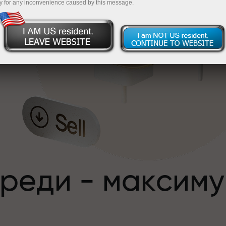
y for any inconvenience caused by this message.
,
преди - максим
с