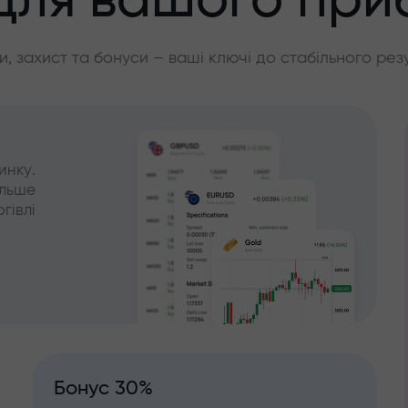
для вашого при
, захист та бонуси – ваші ключі до стабільного рез
инку.
ільше
гівлі
Бонус 30%