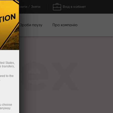
Поповнити / Зняти
Вхід в кабінет
кції
Зроби паузу
Про компанію
rex
ted States,
 transfers,
ceed to the
.
ou choose
 anyway.