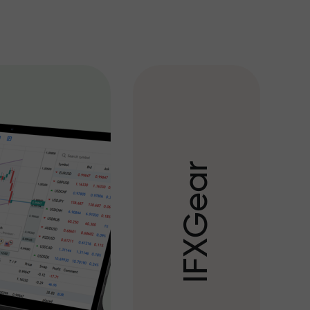
r
a
e
G
X
F
I