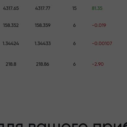
 подарунок вартістю до $1,500
4317.65
4317.77
15
81.35
с
 ризику - ми
м
158.352
158.359
6
-0.019
1.34424
1.34433
6
-0.00107
ваш прибуток
218.8
218.86
6
-2.90
00 - найбільши
ринку