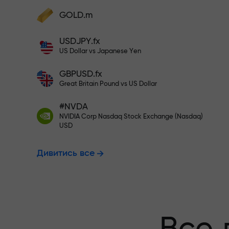
Поповніть на $333 - вибирайте
GOLD.m
Поповніть рахунок — і отримайте бону
у 1000 разів більший за ваш депозит.
USDJPY.fx
Торгуйте без
X1000 - це не друкарська помилка. Чи
US Dollar vs Japanese Yen
більший депозит, тим вищий множник.
GBPUSD.fx
гарантуємо 
Great Britain Pound vs US Dollar
#NVDA
NVIDIA Corp Nasdaq Stock Exchange (Nasdaq)
Бонус до X10
USD
Дивитись все
множник на 