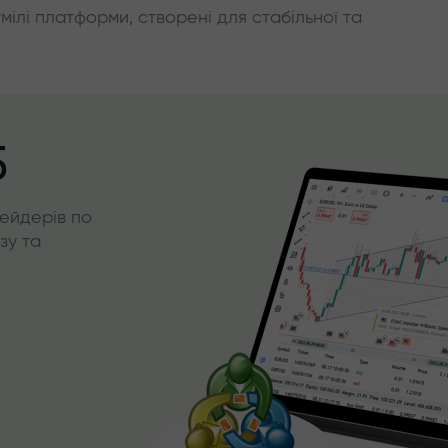
умілі платформи, створені для стабільної та
5
ейдерів по
зу та