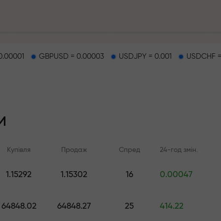
а кожен депозит
0.00001
GBPUSD = 0.00003
USDJPY = 0.001
USDCHF =
о
 на трасі
и
ий джекпот
Купівля
Продаж
Спред
24-год змін.
.
1.15292
1.15302
16
0.00047
Онлайн-навчання
Аналітика FX.C
Вчіться торгувати з нуля -
Щоденні прогнози 
64848.02
64848.27
25
414.22
курси та вебінари для всіх
Форекс, крипто та ф
рівнів