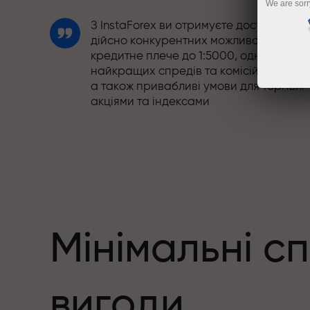
We are sorr
З InstaForex ви отримуєте доступ до
дійсно конкурентних можливостей:
кредитне плече до 1:5000, одні з
найкращих спредів та комісій на ринку
а також привабливі умови для торгівлі
акціями та індексами
Ми розробили бонусну систему, яка
робить торгівлю ще привабливішою.
Кожен клієнт InstaForex може отримати
до 30% при поповненні рахунку, а
також скористатися іншими акціями та
пропозиціями
Мінімальні с
Швидкість траси та швидкість угод -
вигоди
схожі у своїх цінностях. Альош Лопрай
додає елементи драйву та дисципліни