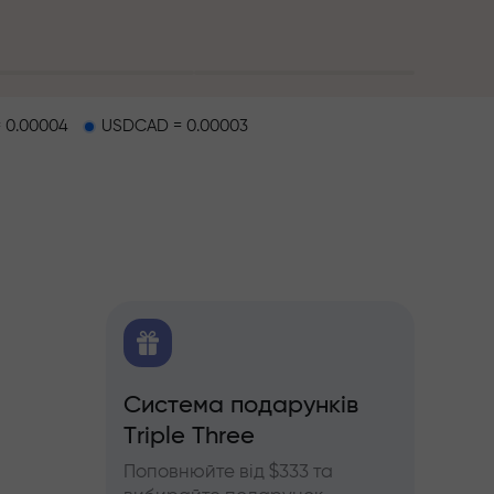
 0.00004
USDCAD = 0.00003
O
Система подарунків
Бону
Triple Three
щодо
Беріть
'ючерсів
InstaF
Поповнюйте від $333 та
прибу