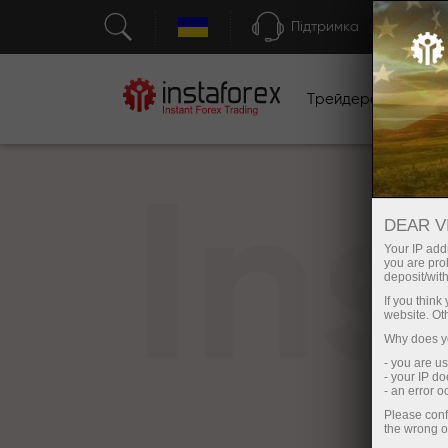
Підтримка
Трейдерам
П
In
DEAR V
Your IP addr
you are proh
deposit/with
If you thin
website. Ot
Why does yo
- you are u
- your IP d
- an error 
Please conf
the wrong o