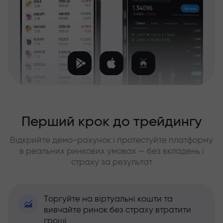
Перший крок до трейдингу
Відкрийте демо-рахунок і протестуйте платформу
в реальних ринкових умовах — без вкладень і
страху за результат
Торгуйте на віртуальні кошти та
вивчайте ринок без страху втратити
гроші