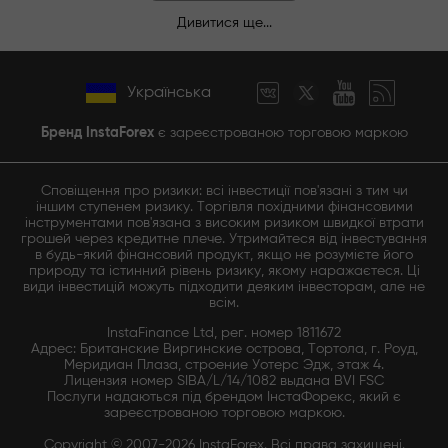
Дивитися ще...
Українська
Бренд InstaForex
є зареєстрованою торговою маркою
Сповіщення про ризики: всі інвестиції пов'язані з тим чи
іншим ступенем ризику. Торгівля похідними фінансовими
інструментами пов'язана з високим ризиком швидкої втрати
грошей через кредитне плече. Утримайтеся від інвестування
в будь-який фінансовий продукт, якщо не розумієте його
природу та істинний рівень ризику, якому наражаєтеся. Ці
види інвестицій можуть підходити деяким інвесторам, але не
всім.
InstaFinance Ltd, рег. номер 1811672
Адрес: Британские Виргинские острова, Тортола, г. Роуд,
Меридиан Плаза, строение Уотерс Эдж, этаж 4.
Лицензия номер SIBA/L/14/1082 выдана BVI FSC
Послуги надаються під брендом ІнстаФорекс, який є
зареєстрованою торговою маркою.
Copyright © 2007-2026 InstaForex. Всі права захищені.