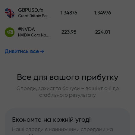
GBPUSD.fx
1.34876
1.34976
Great Britain Pound vs US Dollar
#NVDA
223.95
224.01
NVIDIA Corp Nasdaq Stock Exchange (Nasdaq) USD
Дивитись все
Все для вашого прибутку
Спреди, захист та бонуси – ваші ключі до
стабільного результату
Економте на кожній угоді
Наші спреди є найнижчими спредами на