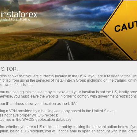
Мінімальні спреди - максимум
вигоди
ISITOR,
ess shows that you are currently located in the USA. If you are a resident of the Uni
Бонус 30% на кожен депозит
ibited from using the services of InstaFintech Group including online trading, online
З InstaForex ви отримуєте доступ
drawal of funds, etc.
до дійсно конкурентних
k you are seeing this message by mistake and your location is not the US, kindly pro
можливостей: кредитне плече до
herwise, you must leave the website in order to comply with government restrictions
1:5000, одні з найкращих
ur IP address show your location as the USA?
Швидкість
спредів та комісій на ринку, а
sing a VPN provided by a hosting company based in the United States;
також привабливі умови для
oes not have proper WHOIS records;
у трейдингу і на трасі
occurred in the WHOIS geolocation database.
торгівлі акціями та індексами
irm whether you are a US resident or not by clicking the relevant button below. If y
ption, being a US resident, you will not be able to open an account with InstaForex
Ваш особистий джекпот подарунків
Ми розробили бонусну систему,