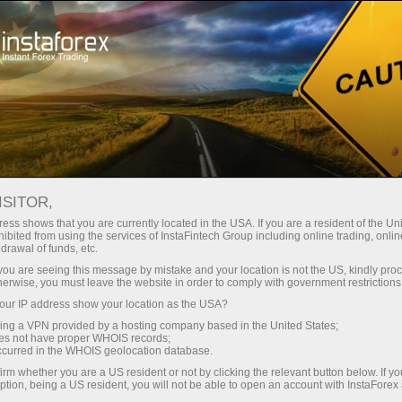
Мінімальні спреди - максимум
вигоди
ISITOR,
ess shows that you are currently located in the USA. If you are a resident of the Uni
Бонус 30% на кожен депозит
ibited from using the services of InstaFintech Group including online trading, online
З InstaForex ви отримуєте доступ
drawal of funds, etc.
до дійсно конкурентних
k you are seeing this message by mistake and your location is not the US, kindly pro
можливостей: кредитне плече до
herwise, you must leave the website in order to comply with government restrictions
1:5000, одні з найкращих
ur IP address show your location as the USA?
Швидкість
спредів та комісій на ринку, а
sing a VPN provided by a hosting company based in the United States;
також привабливі умови для
oes not have proper WHOIS records;
у трейдингу і на трасі
occurred in the WHOIS geolocation database.
торгівлі акціями та індексами
irm whether you are a US resident or not by clicking the relevant button below. If y
ption, being a US resident, you will not be able to open an account with InstaForex
Ваш особистий джекпот подарунків
Ми розробили бонусну систему,