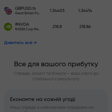
GBPUSD.fx
1.34403
1.34414
Great Britain Pound vs US Dollar
#NVDA
218.8
218.86
NVIDIA Corp Nasdaq Stock Exchange (Nasdaq) USD
Дивитись все
Все для вашого прибутку
Спреди, захист та бонуси – ваші ключі до
стабільного результату
Економте на кожній угоді
Наші спреди є найнижчими спредами на