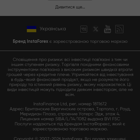
Дивитися ще...
Українська
Бренд InstaForex
є зареєстрованою торговою маркою
Сповіщення про ризики: всі інвестиції пов'язані з тим чи
іншим ступенем ризику. Торгівля похідними фінансовими
інструментами пов'язана з високим ризиком швидкої втрати
грошей через кредитне плече. Утримайтеся від інвестування
в будь-який фінансовий продукт, якщо не розумієте його
природу та істинний рівень ризику, якому наражаєтеся. Ці
види інвестицій можуть підходити деяким інвесторам, але не
всім.
InstaFinance Ltd, рег. номер 1811672
Адрес: Британские Виргинские острова, Тортола, г. Роуд,
Меридиан Плаза, строение Уотерс Эдж, этаж 4.
Лицензия номер SIBA/L/14/1082 выдана BVI FSC
Послуги надаються під брендом ІнстаФорекс, який є
зареєстрованою торговою маркою.
Copyright © 2007-2026 InstaForex. Всі права захищені.