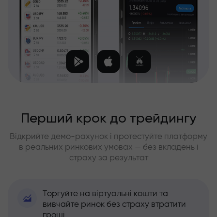
Перший крок до трейдингу
Відкрийте демо-рахунок і протестуйте платформу
в реальних ринкових умовах — без вкладень і
страху за результат
Торгуйте на віртуальні кошти та
вивчайте ринок без страху втратити
гроші