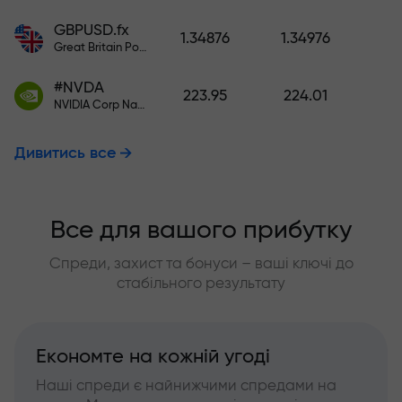
GBPUSD.fx
1.34876
1.34976
Great Britain Pound vs US Dollar
#NVDA
223.95
224.01
NVIDIA Corp Nasdaq Stock Exchange (Nasdaq) USD
Дивитись все
Все для вашого прибутку
Спреди, захист та бонуси – ваші ключі до
стабільного результату
Економте на кожній угоді
Наші спреди є найнижчими спредами на