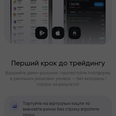
Перший крок до трейдингу
Відкрийте демо-рахунок і протестуйте платформу
в реальних ринкових умовах — без вкладень і
страху за результат
Торгуйте на віртуальні кошти та
вивчайте ринок без страху втратити
гроші