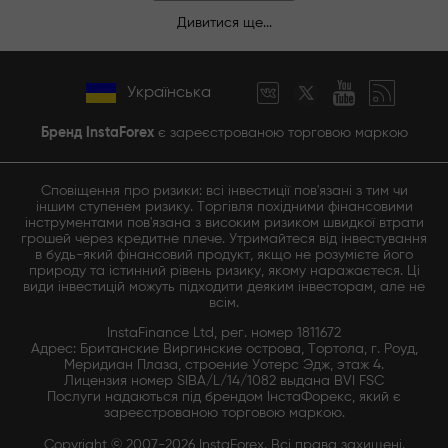
Дивитися ще...
Українська
Бренд InstaForex
є зареєстрованою торговою маркою
Сповіщення про ризики: всі інвестиції пов'язані з тим чи
іншим ступенем ризику. Торгівля похідними фінансовими
інструментами пов'язана з високим ризиком швидкої втрати
грошей через кредитне плече. Утримайтеся від інвестування
в будь-який фінансовий продукт, якщо не розумієте його
природу та істинний рівень ризику, якому наражаєтеся. Ці
види інвестицій можуть підходити деяким інвесторам, але не
всім.
InstaFinance Ltd, рег. номер 1811672
Адрес: Британские Виргинские острова, Тортола, г. Роуд,
Меридиан Плаза, строение Уотерс Эдж, этаж 4.
Лицензия номер SIBA/L/14/1082 выдана BVI FSC
Послуги надаються під брендом ІнстаФорекс, який є
зареєстрованою торговою маркою.
Copyright © 2007-2026 InstaForex. Всі права захищені.