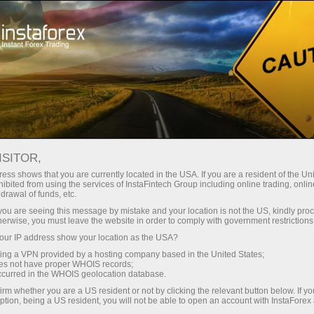
Мінімальні спреди - максимум
вигоди
ISITOR,
ess shows that you are currently located in the USA. If you are a resident of the Uni
Бонус 30% на кожен депозит
ibited from using the services of InstaFintech Group including online trading, online
З InstaForex ви отримуєте доступ
drawal of funds, etc.
до дійсно конкурентних
k you are seeing this message by mistake and your location is not the US, kindly pro
можливостей: кредитне плече до
herwise, you must leave the website in order to comply with government restrictions
1:5000, одні з найкращих
ur IP address show your location as the USA?
Швидкість
спредів та комісій на ринку, а
sing a VPN provided by a hosting company based in the United States;
також привабливі умови для
oes not have proper WHOIS records;
у трейдингу і на трасі
occurred in the WHOIS geolocation database.
торгівлі акціями та індексами
irm whether you are a US resident or not by clicking the relevant button below. If y
ption, being a US resident, you will not be able to open an account with InstaForex
Ваш особистий джекпот подарунків
Ми розробили бонусну систему,