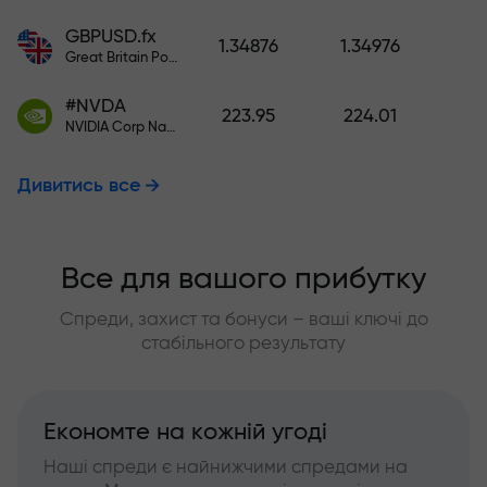
GBPUSD.fx
1.34876
1.34976
Great Britain Pound vs US Dollar
#NVDA
223.95
224.01
NVIDIA Corp Nasdaq Stock Exchange (Nasdaq) USD
Дивитись все
Все для вашого прибутку
Спреди, захист та бонуси – ваші ключі до
стабільного результату
Економте на кожній угоді
Наші спреди є найнижчими спредами на