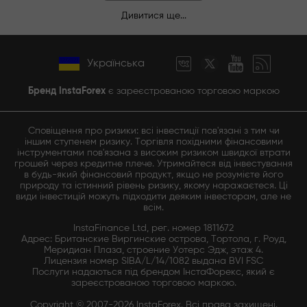
Дивитися ще...
Українська
Бренд InstaForex
є зареєстрованою торговою маркою
Сповіщення про ризики: всі інвестиції пов'язані з тим чи
іншим ступенем ризику. Торгівля похідними фінансовими
інструментами пов'язана з високим ризиком швидкої втрати
грошей через кредитне плече. Утримайтеся від інвестування
в будь-який фінансовий продукт, якщо не розумієте його
природу та істинний рівень ризику, якому наражаєтеся. Ці
види інвестицій можуть підходити деяким інвесторам, але не
всім.
InstaFinance Ltd, рег. номер 1811672
Адрес: Британские Виргинские острова, Тортола, г. Роуд,
Меридиан Плаза, строение Уотерс Эдж, этаж 4.
Лицензия номер SIBA/L/14/1082 выдана BVI FSC
Послуги надаються під брендом ІнстаФорекс, який є
зареєстрованою торговою маркою.
Copyright © 2007-2026 InstaForex. Всі права захищені.