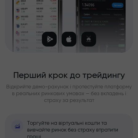
Перший крок до трейдингу
Відкрийте демо-рахунок і протестуйте платформу
в реальних ринкових умовах — без вкладень і
страху за результат
Торгуйте на віртуальні кошти та
вивчайте ринок без страху втратити
гроші