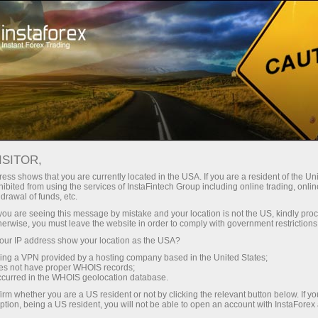
Мінімальні спреди - максимум
вигоди
ISITOR,
ess shows that you are currently located in the USA. If you are a resident of the Uni
Бонус 30% на кожен депозит
ibited from using the services of InstaFintech Group including online trading, online
З InstaForex ви отримуєте доступ
drawal of funds, etc.
до дійсно конкурентних
k you are seeing this message by mistake and your location is not the US, kindly pro
можливостей: кредитне плече до
herwise, you must leave the website in order to comply with government restrictions
1:5000, одні з найкращих
ur IP address show your location as the USA?
Швидкість
спредів та комісій на ринку, а
sing a VPN provided by a hosting company based in the United States;
також привабливі умови для
oes not have proper WHOIS records;
у трейдингу і на трасі
occurred in the WHOIS geolocation database.
торгівлі акціями та індексами
irm whether you are a US resident or not by clicking the relevant button below. If y
ption, being a US resident, you will not be able to open an account with InstaForex
Ваш особистий джекпот подарунків
Ми розробили бонусну систему,