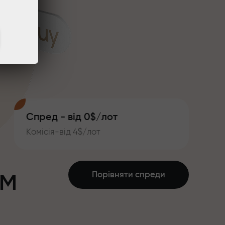
Спред - від 0$/лот
Комісія-від 4$/лот
ум
Порівняти спреди