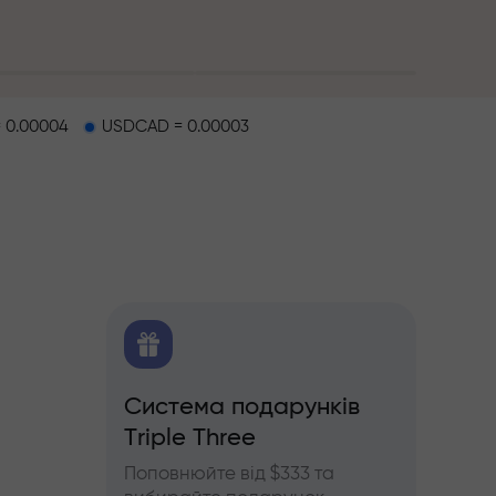
 0.00004
USDCAD = 0.00003
O
Система подарунків
Бону
Triple Three
щодо
Беріть
'ючерсів
InstaF
Поповнюйте від $333 та
прибу