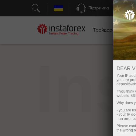
Підтримка
Трейдерам
П
In
DEAR V
Your IP addr
you are proh
deposit/with
If you thin
website. Ot
Why does yo
- you are u
- your IP d
- an error 
Please conf
the wrong o