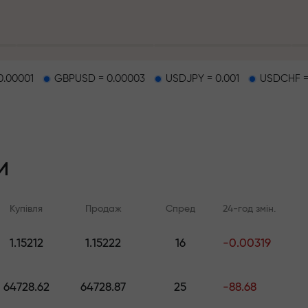
а кожен депозит
0.00001
GBPUSD = 0.00003
USDJPY = 0.001
USDCHF =
о
 на трасі
и
ий джекпот
Купівля
Продаж
Спред
24-год змін.
.
1.15212
1.15222
16
-0.00319
Онлайн-навчання
Аналітика FX.C
Вчіться торгувати з нуля -
Щоденні прогнози 
64728.62
64728.87
25
-88.68
курси та вебінари для всіх
Форекс, крипто та ф
рівнів