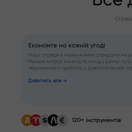
Все 
Спреди
Економте на кожній угоді
Наші спреди є найнижчими спредами на р
Менше витрат на вхід та вихід з ринку та б
збереженого прибутку у довгостроковій тор
Дивитись все
120+ інструментів