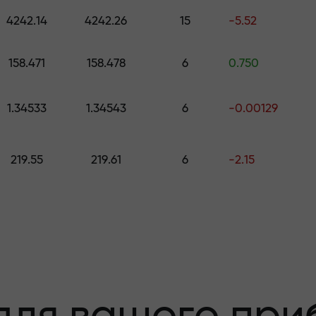
 подарунок вартістю до $1,500
4242.14
4242.26
15
-5.52
с
 ризику - ми
м
158.471
158.478
6
0.750
1.34533
1.34543
6
-0.00129
ваш прибуток
219.55
219.61
6
-2.15
00 - найбільши
ринку