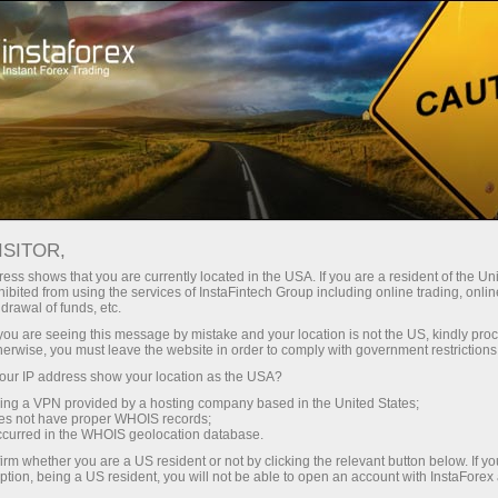
Швидке відкриття рахунку
Торгова платформа
очатківцям
Інвесторам
Партнерам
Промоа
staFo
ISITOR,
ess shows that you are currently located in the USA. If you are a resident of the Uni
ibited from using the services of InstaFintech Group including online trading, online
drawal of funds, etc.
k you are seeing this message by mistake and your location is not the US, kindly pro
herwise, you must leave the website in order to comply with government restrictions
ur IP address show your location as the USA?
sing a VPN provided by a hosting company based in the United States;
oes not have proper WHOIS records;
occurred in the WHOIS geolocation database.
irm whether you are a US resident or not by clicking the relevant button below. If y
ption, being a US resident, you will not be able to open an account with InstaForex