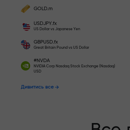
Поповніть на $333 - вибирайте
GOLD.m
Поповніть рахунок — і отримайте бону
у 1000 разів більший за ваш депозит.
USDJPY.fx
Торгуйте без
X1000 - це не друкарська помилка. Чи
US Dollar vs Japanese Yen
більший депозит, тим вищий множник.
GBPUSD.fx
гарантуємо 
Great Britain Pound vs US Dollar
#NVDA
NVIDIA Corp Nasdaq Stock Exchange (Nasdaq)
Бонус до X10
USD
Дивитись все
множник на 