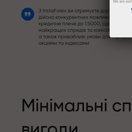
We are sorr
З InstaForex ви отримуєте доступ до
дійсно конкурентних можливостей:
кредитне плече до 1:5000, одні з
найкращих спредів та комісій на ринку
а також привабливі умови для торгівлі
акціями та індексами
Ми розробили бонусну систему, яка
робить торгівлю ще привабливішою.
Кожен клієнт InstaForex може отримати
до 30% при поповненні рахунку, а
також скористатися іншими акціями та
пропозиціями
Мінімальні с
Швидкість траси та швидкість угод -
вигоди
схожі у своїх цінностях. Альош Лопрай
додає елементи драйву та дисципліни