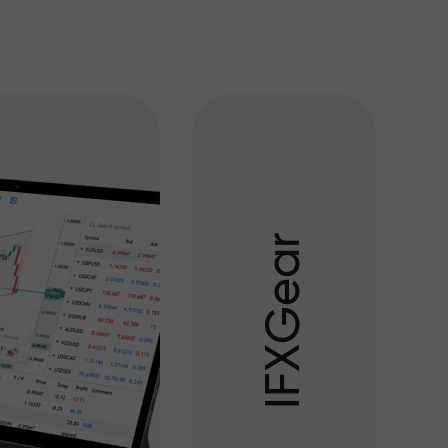
r
a
e
G
X
F
I