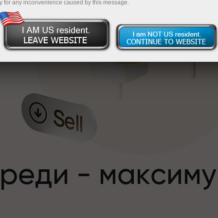
y for any inconvenience caused by this message.
,
преди - максим
с