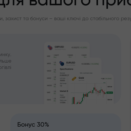
для вашого при
, захист та бонуси – ваші ключі до стабільного рез
инку.
ільше
гівлі
Бонус 30%