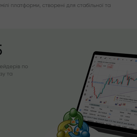
умілі платформи, створені для стабільної та
5
ейдерів по
зу та