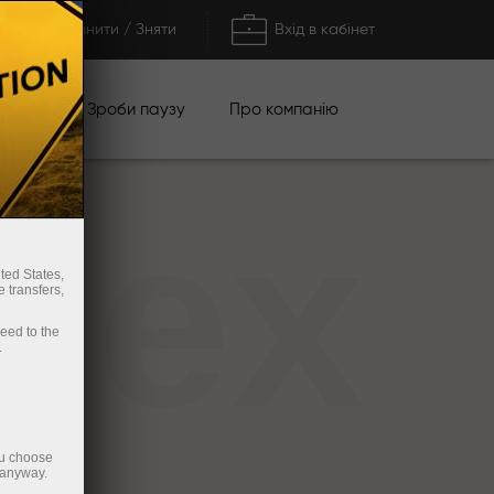
Поповнити / Зняти
Вхід в кабінет
кції
Зроби паузу
Про компанію
rex
ted States,
 transfers,
ceed to the
.
ou choose
 anyway.