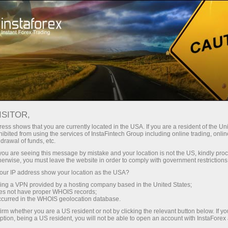
Мінімальні спреди - максимум
вигоди
ISITOR,
ess shows that you are currently located in the USA. If you are a resident of the Uni
Бонус 30% на кожен депозит
ibited from using the services of InstaFintech Group including online trading, online
З InstaForex ви отримуєте доступ
drawal of funds, etc.
до дійсно конкурентних
k you are seeing this message by mistake and your location is not the US, kindly pro
можливостей: кредитне плече до
herwise, you must leave the website in order to comply with government restrictions
1:5000, одні з найкращих
ur IP address show your location as the USA?
Швидкість
спредів та комісій на ринку, а
sing a VPN provided by a hosting company based in the United States;
також привабливі умови для
oes not have proper WHOIS records;
у трейдингу і на трасі
occurred in the WHOIS geolocation database.
торгівлі акціями та індексами
irm whether you are a US resident or not by clicking the relevant button below. If y
ption, being a US resident, you will not be able to open an account with InstaForex
Ваш особистий джекпот подарунків
Ми розробили бонусну систему,