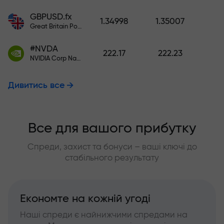
GBPUSD.fx
1.34998
1.35007
Great Britain Pound vs US Dollar
#NVDA
222.17
222.23
NVIDIA Corp Nasdaq Stock Exchange (Nasdaq) USD
Дивитись все
Все для вашого прибутку
Спреди, захист та бонуси – ваші ключі до
стабільного результату
Економте на кожній угоді
Наші спреди є найнижчими спредами на