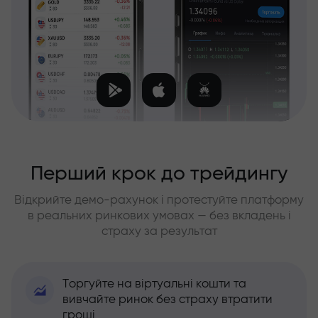
Перший крок до трейдингу
Відкрийте демо-рахунок і протестуйте платформу
в реальних ринкових умовах — без вкладень і
страху за результат
Торгуйте на віртуальні кошти та
вивчайте ринок без страху втратити
гроші