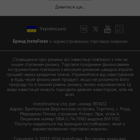
Дивитися ще...
Українська
Бренд InstaForex
є зареєстрованою торговою маркою
Сповіщення про ризики: всі інвестиції пов'язані з тим чи
іншим ступенем ризику. Торгівля похідними фінансовими
інструментами пов'язана з високим ризиком швидкої втрати
грошей через кредитне плече. Утримайтеся від інвестування
в будь-який фінансовий продукт, якщо не розумієте його
природу та істинний рівень ризику, якому наражаєтеся. Ці
види інвестицій можуть підходити деяким інвесторам, але не
всім.
InstaFinance Ltd, рег. номер 1811672
Адрес: Британские Виргинские острова, Тортола, г. Роуд,
Меридиан Плаза, строение Уотерс Эдж, этаж 4.
Лицензия номер SIBA/L/14/1082 выдана BVI FSC
Послуги надаються під брендом ІнстаФорекс, який є
зареєстрованою торговою маркою.
Copyright © 2007-2026 InstaForex. Всі права захищені.