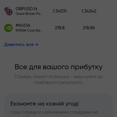
GBPUSD.fx
1.34531
1.34542
Great Britain Pound vs US Dollar
#NVDA
218.8
218.86
NVIDIA Corp Nasdaq Stock Exchange (Nasdaq) USD
Дивитись все
Все для вашого прибутку
Спреди, захист та бонуси – ваші ключі до
стабільного результату
Економте на кожній угоді
Наші спреди є найнижчими спредами на