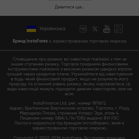
Дивитися ще...
Українська
Бренд InstaForex
є зареєстрованою торговою маркою
Сповіщення про ризики: всі інвестиції пов'язані з тим чи
іншим ступенем ризику. Торгівля похідними фінансовими
інструментами пов'язана з високим ризиком швидкої втрати
грошей через кредитне плече. Утримайтеся від інвестування
в будь-який фінансовий продукт, якщо не розумієте його
природу та істинний рівень ризику, якому наражаєтеся. Ці
види інвестицій можуть підходити деяким інвесторам, але не
всім.
InstaFinance Ltd, рег. номер 1811672
Адрес: Британские Виргинские острова, Тортола, г. Роуд,
Меридиан Плаза, строение Уотерс Эдж, этаж 4.
Лицензия номер SIBA/L/14/1082 выдана BVI FSC
Послуги надаються під брендом ІнстаФорекс, який є
зареєстрованою торговою маркою.
Copyright © 2007-2026 InstaForex. Всі права захищені.