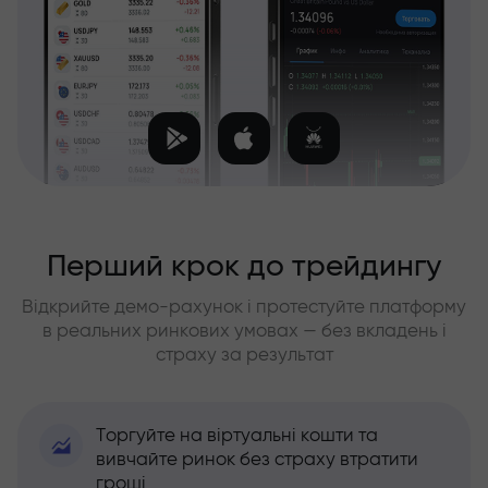
Перший крок до трейдингу
Відкрийте демо-рахунок і протестуйте платформу
в реальних ринкових умовах — без вкладень і
страху за результат
Торгуйте на віртуальні кошти та
вивчайте ринок без страху втратити
гроші