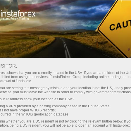
Мінімальні спреди - максимум
вигоди
ISITOR,
ess shows that you are currently located in the USA. If you are a resident of the Uni
Бонус 30% на кожен депозит
ibited from using the services of InstaFintech Group including online trading, online
З InstaForex ви отримуєте доступ
drawal of funds, etc.
до дійсно конкурентних
k you are seeing this message by mistake and your location is not the US, kindly pro
можливостей: кредитне плече до
herwise, you must leave the website in order to comply with government restrictions
1:5000, одні з найкращих
ur IP address show your location as the USA?
Швидкість
спредів та комісій на ринку, а
sing a VPN provided by a hosting company based in the United States;
також привабливі умови для
oes not have proper WHOIS records;
у трейдингу і на трасі
occurred in the WHOIS geolocation database.
торгівлі акціями та індексами
irm whether you are a US resident or not by clicking the relevant button below. If y
ption, being a US resident, you will not be able to open an account with InstaForex
Ваш особистий джекпот подарунків
Ми розробили бонусну систему,