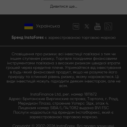
Дивитися ще...
Українська
Бренд InstaForex
є зареєстрованою торговою маркою
Сповіщення про ризики: всі інвестиції пов'язані з тим чи
іншим ступенем ризику. Торгівля похідними фінансовими
інструментами пов'язана з високим ризиком швидкої втрати
грошей через кредитне плече. Утримайтеся від інвестування
в будь-який фінансовий продукт, якщо не розумієте його
природу та істинний рівень ризику, якому наражаєтеся. Ці
види інвестицій можуть підходити деяким інвесторам, але не
всім.
InstaFinance Ltd, рег. номер 1811672
Адрес: Британские Виргинские острова, Тортола, г. Роуд,
Меридиан Плаза, строение Уотерс Эдж, этаж 4.
Лицензия номер SIBA/L/14/1082 выдана BVI FSC
Послуги надаються під брендом ІнстаФорекс, який є
зареєстрованою торговою маркою.
Copyright © 2007-2026 InstaForex. Всі права захищені.