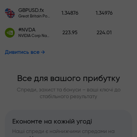
GBPUSD.fx
1.34876
1.34976
Great Britain Pound vs US Dollar
#NVDA
223.95
224.01
NVIDIA Corp Nasdaq Stock Exchange (Nasdaq) USD
Дивитись все
Все для вашого прибутку
Спреди, захист та бонуси – ваші ключі до
стабільного результату
Економте на кожній угоді
Наші спреди є найнижчими спредами на