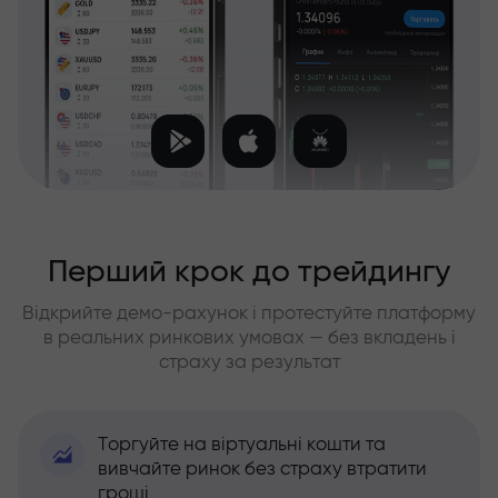
Перший крок до трейдингу
Відкрийте демо-рахунок і протестуйте платформу
в реальних ринкових умовах — без вкладень і
страху за результат
Торгуйте на віртуальні кошти та
вивчайте ринок без страху втратити
гроші