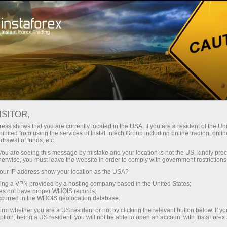
Мінімальні спреди - максимум
вигоди
ISITOR,
ess shows that you are currently located in the USA. If you are a resident of the Uni
Бонус 30% на кожен депозит
ibited from using the services of InstaFintech Group including online trading, online
З InstaForex ви отримуєте доступ
drawal of funds, etc.
до дійсно конкурентних
k you are seeing this message by mistake and your location is not the US, kindly pro
можливостей: кредитне плече до
herwise, you must leave the website in order to comply with government restrictions
1:5000, одні з найкращих
ur IP address show your location as the USA?
Швидкість
спредів та комісій на ринку, а
sing a VPN provided by a hosting company based in the United States;
також привабливі умови для
oes not have proper WHOIS records;
у трейдингу і на трасі
occurred in the WHOIS geolocation database.
торгівлі акціями та індексами
irm whether you are a US resident or not by clicking the relevant button below. If y
ption, being a US resident, you will not be able to open an account with InstaForex
Ваш особистий джекпот подарунків
Ми розробили бонусну систему,