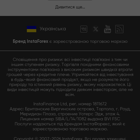
Дивитися ще...
Українська
Бренд InstaForex
є зареєстрованою торговою маркою
Сповіщення про ризики: всі інвестиції пов'язані з тим чи
іншим ступенем ризику. Торгівля похідними фінансовими
інструментами пов'язана з високим ризиком швидкої втрати
грошей через кредитне плече. Утримайтеся від інвестування
в будь-який фінансовий продукт, якщо не розумієте його
природу та істинний рівень ризику, якому наражаєтеся. Ці
види інвестицій можуть підходити деяким інвесторам, але не
всім.
InstaFinance Ltd, рег. номер 1811672
Адрес: Британские Виргинские острова, Тортола, г. Роуд,
Меридиан Плаза, строение Уотерс Эдж, этаж 4.
Лицензия номер SIBA/L/14/1082 выдана BVI FSC
Послуги надаються під брендом ІнстаФорекс, який є
зареєстрованою торговою маркою.
Copyright © 2007-2026 InstaForex. Всі права захищені.