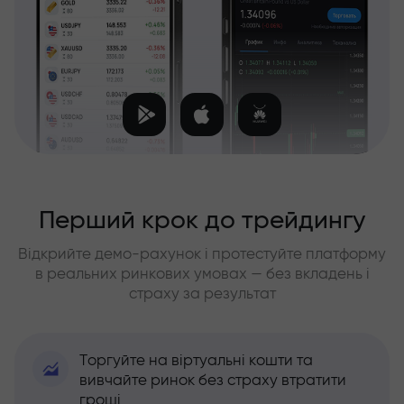
Перший крок до трейдингу
Відкрийте демо-рахунок і протестуйте платформу
в реальних ринкових умовах — без вкладень і
страху за результат
Торгуйте на віртуальні кошти та
вивчайте ринок без страху втратити
гроші