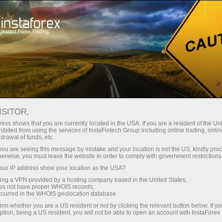
Мінімальні спреди - максимум
вигоди
ISITOR,
ess shows that you are currently located in the USA. If you are a resident of the Uni
Бонус 30% на кожен депозит
ibited from using the services of InstaFintech Group including online trading, online
З InstaForex ви отримуєте доступ
drawal of funds, etc.
до дійсно конкурентних
k you are seeing this message by mistake and your location is not the US, kindly pro
можливостей: кредитне плече до
herwise, you must leave the website in order to comply with government restrictions
1:5000, одні з найкращих
ur IP address show your location as the USA?
Швидкість
спредів та комісій на ринку, а
sing a VPN provided by a hosting company based in the United States;
також привабливі умови для
oes not have proper WHOIS records;
у трейдингу і на трасі
occurred in the WHOIS geolocation database.
торгівлі акціями та індексами
irm whether you are a US resident or not by clicking the relevant button below. If y
ption, being a US resident, you will not be able to open an account with InstaForex
Ваш особистий джекпот подарунків
Ми розробили бонусну систему,