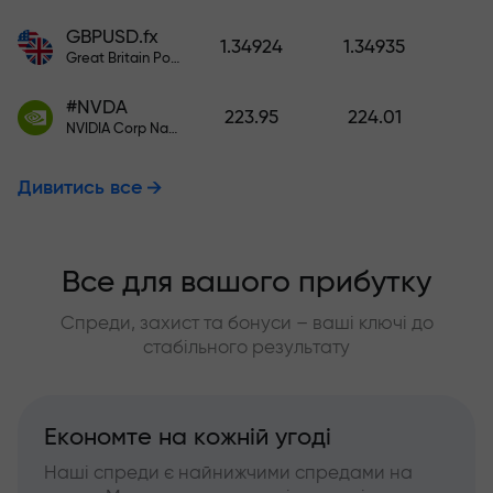
GBPUSD.fx
1.34924
1.34935
Great Britain Pound vs US Dollar
#NVDA
223.95
224.01
NVIDIA Corp Nasdaq Stock Exchange (Nasdaq) USD
Дивитись все
Все для вашого прибутку
Спреди, захист та бонуси – ваші ключі до
стабільного результату
Економте на кожній угоді
Наші спреди є найнижчими спредами на