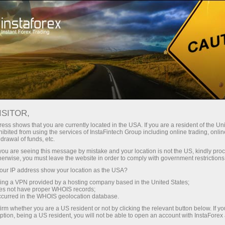
Інвесторам
Памм-Система
Моніторинг
Моніторинг рахунку 8225375 - del it
ISITOR,
FOREX MONITORING
ess shows that you are currently located in the USA. If you are a resident of the Uni
ibited from using the services of InstaFintech Group including online trading, online
drawal of funds, etc.
k you are seeing this message by mistake and your location is not the US, kindly pro
herwise, you must leave the website in order to comply with government restrictions
Відкрити торговий рахунок
ur IP address show your location as the USA?
sing a VPN provided by a hosting company based in the United States;
Відкрити демо-рахунок
oes not have proper WHOIS records;
occurred in the WHOIS geolocation database.
irm whether you are a US resident or not by clicking the relevant button below. If y
ption, being a US resident, you will not be able to open an account with InstaForex