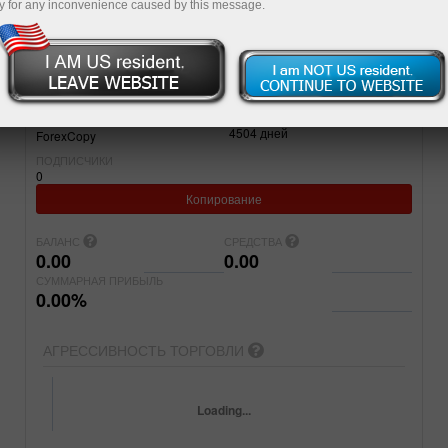
y for any inconvenience caused by this message.
Простой
Продвинутый
СЧЕТ
ПРОЕКТ
8225375
del it
ЗАРЕГИСТРИРОВАН
ТИП СЧЕТА
4504
дней
ForexCopy
ПОДПИСЧИКИ
0
Копирование
БАЛАНС
СРЕДСТВА
0.00
0.00
СУММАРНАЯ ПРИБЫЛЬ
0.00%
АГРЕССИВНОСТЬ ТОРГОВЛИ
Loading...