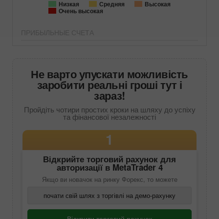
Низкая
Средняя
Высокая
Очень высокая
ПРИБЫЛЬНЫЕ СЧЕТА
Не варто упускати можливість
заробити реальні гроші тут і
зараз!
Пройдіть чотири простих кроки на шляху до успіху
та фінансової незалежності
1
Відкрийте торговий рахунок для
авторизації в
MetaTrader 4
Якщо ви новачок на ринку Форекс, то можете
почати свій шлях з торгівлі на демо-рахунку
Відкрити торговий рахунок