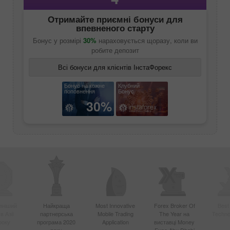
Отримайте приємні бонуси для
впевненого старту
Бонус у розмірі
30%
нараховується щоразу, коли ви
робите депозит
Всі бонуси для клієнтів ІнстаФорекс
Бонус на кожне
Клубний
поповнення
Бонус
30%
вніший
Найкраща
Most Innovative
Forex Broker Of
Best
в Азії
партнерська
Mobile Trading
The Year на
Techno
року
програма 2020
Application
виставці Money
року
Expo Abu Dhabi