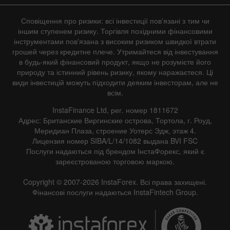
Сповіщення про ризики: всі інвестиції пов'язані з тим чи
іншим ступенем ризику. Торгівля похідними фінансовими
інструментами пов'язана з високим ризиком швидкої втрати
грошей через кредитне плече. Утримайтеся від інвестування
в будь-який фінансовий продукт, якщо не розумієте його
природу та істинний рівень ризику, якому наражаєтеся. Ці
види інвестицій можуть підходити деяким інвесторам, але не
всім.
InstaFinance Ltd, рег. номер 1811672
Адрес: Британские Виргинские острова, Тортола, г. Роуд,
Меридиан Плаза, строение Уотерс Эдж, этаж 4.
Лицензия номер SIBA/L/14/1082 выдана BVI FSC
Послуги надаються під брендом ІнстаФорекс, який є
зареєстрованою торговою маркою.
Copyright © 2007-2026 InstaForex. Всі права захищені.
Фінансові послуги надаються InstaFintech Group.