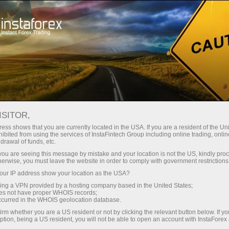
ISITOR,
ess shows that you are currently located in the USA. If you are a resident of the Uni
вніший
Найкраща
Most Innovative
Forex Broker Of
Best
ibited from using the services of InstaFintech Group including online trading, online
в Азії
партнерська
Mobile Trading
The Year на
Techno
drawal of funds, etc.
року
програма 2020
Application
виставці Money
року
Expo Abu Dhabi
k you are seeing this message by mistake and your location is not the US, kindly pro
herwise, you must leave the website in order to comply with government restrictions
2025
ur IP address show your location as the USA?
sing a VPN provided by a hosting company based in the United States;
oes not have proper WHOIS records;
occurred in the WHOIS geolocation database.
irm whether you are a US resident or not by clicking the relevant button below. If y
ption, being a US resident, you will not be able to open an account with InstaForex