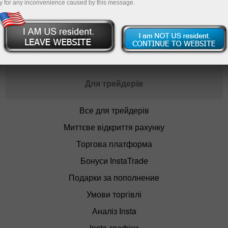
y for any inconvenience caused by this message.
Відкрити торговий рахунок
Для трейдерів
Все для трейдерів
Миттєве відкриття рахунку
Торгова платформа
Бонуси InstaTrade
Подарки за пополнение
Умови торгівлі
Аналіз Insta
Insta-графіки