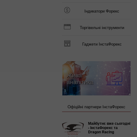
Індикатори Форекс
Торгівельні інструменти
Гаджети ІнстаФорекс
Жива
аналітика
Офіційні партнери ІнстаФорекс
Майбутнє вже сьогодні
- ІнстаФорекс та
Dragon Racing