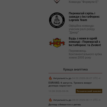
Команда "Формули-Е"
Перемагай скрізь і
завжди з ІнстаФорекс
Loprais Team
Офіційна команда-
учасник ралі-рейду
"Дакар"
Будь з нами в одній
команді - Перемагай з
ІнстаФорекс та Zvolen!
Переможець
Континентального кубка
хокею 2005 року
Краща аналітика
Актуальність до
04:00 2026-08-07 UTC--4
EUR/USD. 6 августа. Тревога вокруг
доллара нарастает
10:38 2026-08-06
Технический анализ
Актуальність до
08:00 2026-08-11 UTC--4
Доллар сбивается с ритма