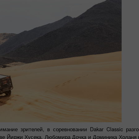
имание зрителей, в соревновании Dakar Classic разг
таве Йиржи Хусека, Любомира Дочка и Доминика Холаня н