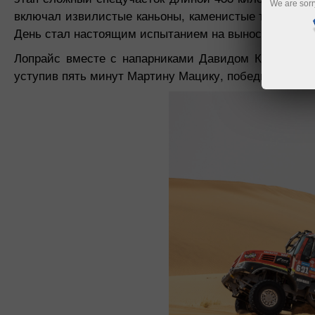
We are sorr
включал извилистые каньоны, каменистые тропы, п
День стал настоящим испытанием на выносливость и
Лопрайс вместе с напарниками Давидом Крипалом и
уступив пять минут Мартину Мацику, победителю эта