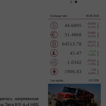
орелась напряженная
а Tatra 815 4×4 HAS