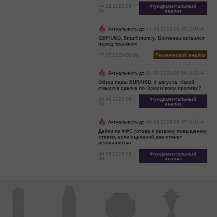
14:02 2026-08-
Фундаментальный
06
анализ
Актуальність до
11:00 2026-08-07 UTC--4
GBP/USD. Smart money. Британец затаился
перед прыжком
17:07 2026-08-06
Технический анализ
Актуальність до
21:00 2026-08-06 UTC--4
Обзор пары EUR/USD. 6 августа. Какой
смысл в сделке по Ормузскому проливу?
03:42 2026-08-
Фундаментальный
06
анализ
Актуальність до
03:00 2026-08-07 UTC--4
Дейли из ФРС готова к резкому повышению
ставки, если сценарий два станет
реальностью
09:05 2026-08-
Фундаментальный
06
анализ