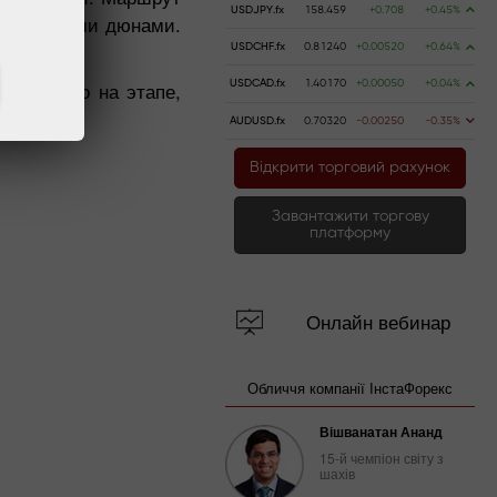
USDJPY.fx
158.459
+0.708
+0.45%
и песчаными дюнами.
USDCHF.fx
0.81240
+0.00520
+0.64%
рое место на этапе,
USDCAD.fx
1.40170
+0.00050
+0.04%
AUDUSD.fx
0.70320
-0.00250
-0.35%
Відкрити торговий рахунок
Завантажити торгову
платформу
Онлайн вебинар
Обличчя компанії ІнстаФорекс
Вішванатан Ананд
15-й чемпіон світу з
шахів