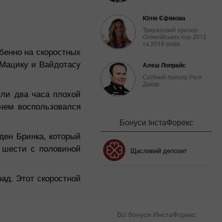
Юлія Єфімова
Триразовий призер
Олімпійських ігор 2012
та 2016 років
бенно на скоростных
 Мацику и Вайдотасу
Алеш Лопрайс
Срібний призер Ралі
Дакар.
ыли два часа плохой
 чем воспользовался
Бонуси ІнстаФорекс
ден Бринка, который
о шести с половиной
Бонус 30%
Щасливий депозит
ад. Этот скоростной
Клубний бонус
Всі бонуси ИнстаФорекс