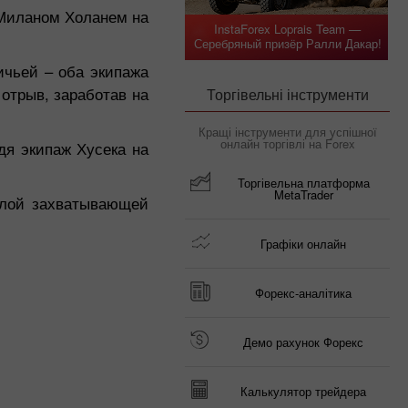
 Миланом Холанем на
InstaForex Loprais Team —
Серебряный призёр Ралли Дакар!
ичьей – оба экипажа
отрыв, заработав на
Торгівельні інструменти
Кращі інструменти для успішної
онлайн торгівлі на Forex
дя экипаж Хусека на
Торгівельна платформа
MetaTrader
 слой захватывающей
Графіки онлайн
Форекс-аналітика
Демо рахунок Форекс
Калькулятор трейдера