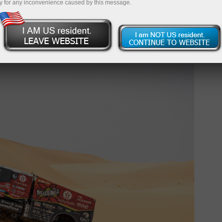
y for any inconvenience caused by this message.
ересохшие русла рек и финальную часть с небольшим
 точность.
 Дареком Родевальдом на Iveco Powerstar заняли вто
па.