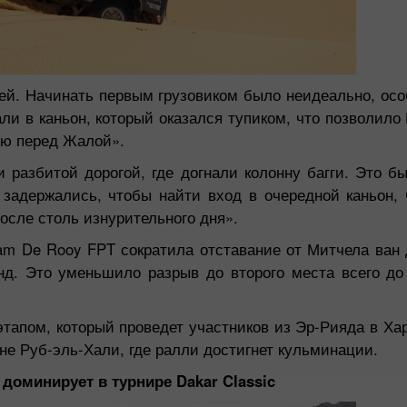
ей. Начинать первым грузовиком было неидеально, осо
ли в каньон, который оказался тупиком, что позволило
ию перед Жалой»
.
 разбитой дорогой, где догнали колонну багги. Это б
 задержались, чтобы найти вход в очередной каньон,
сле столь изнурительного дня».
eam De Rooy FPT сократила отставание от Митчела ван 
унд. Это уменьшило разрыв до второго места всего д
Бонус 30%
Щасливий депозит
этапом, который проведет участников из Эр-Рияда в Хар
Клубний бонус
не Руб-эль-Хали, где ралли достигнет кульминации.
 доминирует в турнире Dakar Classic