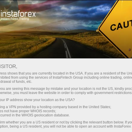
Швидке відкриття рахунку
Торгова платформа
очатківцям
Інвесторам
Партнерам
Промоа
овости Loprais Team
EX
ISITOR,
крити демо-рахунок
ess shows that you are currently located in the USA. If you are a resident of the Uni
ibited from using the services of InstaFintech Group including online trading, online
drawal of funds, etc.
йс приближается ко второму месту в зач
k you are seeing this message by mistake and your location is not the US, kindly pro
herwise, you must leave the website in order to comply with government restrictions
ur IP address show your location as the USA?
идеров в зачете грузовиков благодаря сильному выс
sing a VPN provided by a hosting company based in the United States;
oes not have proper WHOIS records;
их минутах от второго места в общем зачете.
occurred in the WHOIS geolocation database.
ль-Дувадими до Эр-Рияда, протяженностью 738 килом
irm whether you are a US resident or not by clicking the relevant button below. If y
ption, being a US resident, you will not be able to open an account with InstaForex
потребовал от гонщиков и штурманов максимальной ко