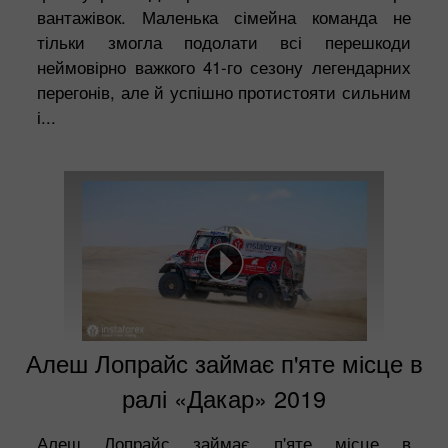
вантажівок. Маленька сімейна команда не
тільки змогла подолати всі перешкоди
неймовірно важкого 41-го сезону легендарних
перегонів, але й успішно протистояти сильним
і...
Алеш Лопрайс займає п'яте місце в
ралі «Дакар» 2019
Алеш Лопрайс займає п'яте місце в