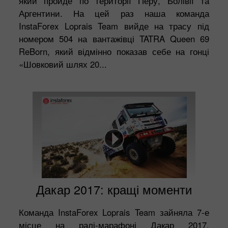
який пройде по території Перу, Болівії та
Аргентини. На цей раз наша команда
InstaForex Loprais Team вийде на трасу під
номером 504 на вантажівці TATRA Queen 69
ReBorn, який відмінно показав себе на гонці
«Шовковий шлях 20...
Дакар 2017: кращі моменти
Команда InstaForex Loprais Team зайняла 7-е
місце на ралі-марафоні Дакар 2017.