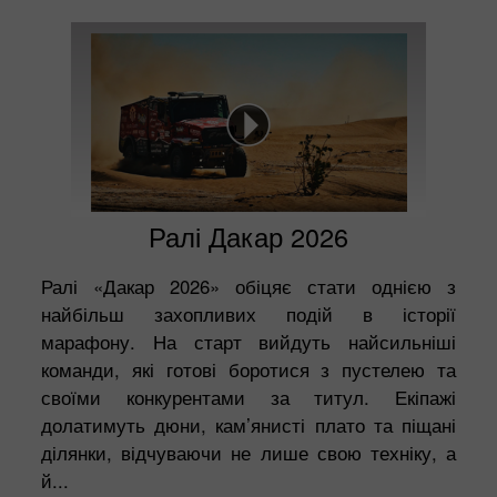
Ралі Дакар 2026
Ралі «Дакар 2026» обіцяє стати однією з
найбільш захопливих подій в історії
марафону. На старт вийдуть найсильніші
команди, які готові боротися з пустелею та
своїми конкурентами за титул. Екіпажі
долатимуть дюни, кам’янисті плато та піщані
ділянки, відчуваючи не лише свою техніку, а
й...