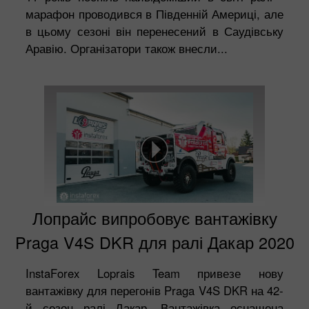
марафон проводився в Південній Америці, але
в цьому сезоні він перенесений в Саудівську
Аравію. Організатори також внесли...
Лопрайс випробовує вантажівку
Praga V4S DKR для ралі Дакар 2020
InstaForex Loprais Team привезе нову
вантажівку для перегонів Praga V4S DKR на 42-
й сезон ралі Дакар. Вантажівка оснащена