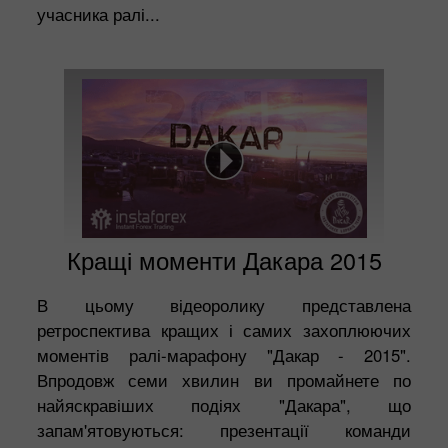
учасника ралі...
Кращі моменти Дакара 2015
В цьому відеоролику представлена
ретроспектива кращих і самих захоплюючих
моментів ралі-марафону "Дакар - 2015".
Впродовж семи хвилин ви промайнете по
найяскравіших подіях "Дакара", що
запам'ятовуються: презентації команди