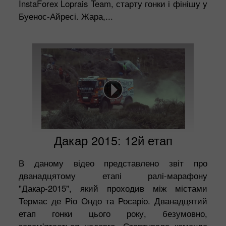
InstaForex Loprais Team, старту гонки і фінішу у
Буенос-Айресі. Жара,...
Дакар 2015: 12й етап
В даному відео представлено звіт про
дванадцятому етапі ралі-марафону
"Дакар-2015", який проходив між містами
Термас де Ріо Ондо та Росаріо. Дванадцятий
етап гонки цього року, безумовно,
запам'ятається надовго. Стартувала команда