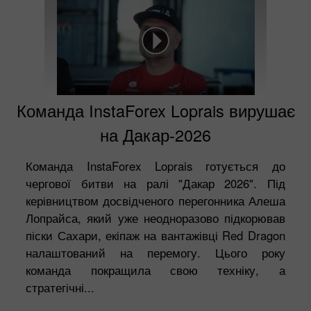
Команда InstaForex Loprais вирушає
на Дакар-2026
Команда InstaForex Loprais готується до
чергової битви на ралі "Дакар 2026". Під
керівництвом досвідченого перегонника Алеша
Лопрайса, який уже неодноразово підкорював
піски Сахари, екіпаж на вантажівці Red Dragon
налаштований на перемогу. Цього року
команда покращила свою техніку, а
стратегічні...