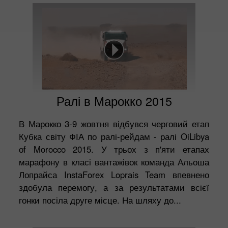
Ралі в Марокко 2015
В Марокко 3-9 жовтня відбувся черговий етап
Кубка світу ФІА по ралі-рейдам - ралі OiLibya
оf Morocco 2015. У трьох з п'яти етапах
марафону в класі вантажівок команда Альоша
Лопрайса InstaForex Loprais Team впевнено
здобула перемогу, а за результатами всієї
гонки посіла друге місце. На шляху до...