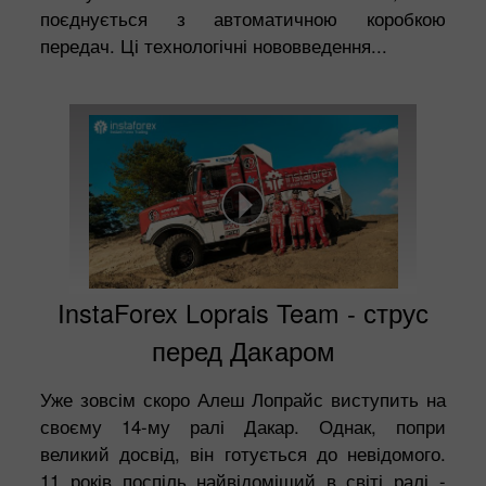
поєднується з автоматичною коробкою
передач. Ці технологічні нововведення...
InstaForex Loprais Team - струс
перед Дакаром
Уже зовсім скоро Алеш Лопрайс виступить на
своєму 14-му ралі Дакар. Однак, попри
великий досвід, він готується до невідомого.
11 років поспіль найвідоміший в світі ралі -