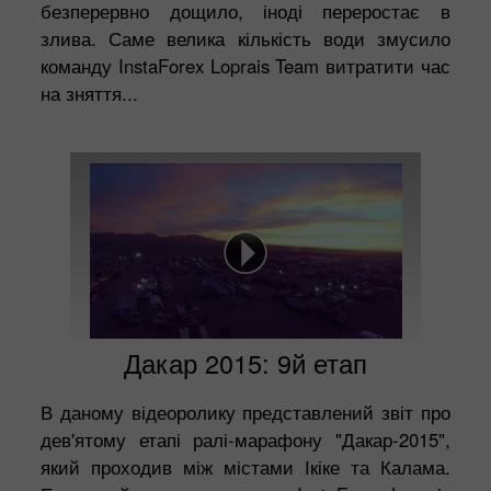
безперервно дощило, іноді переростає в
злива. Саме велика кількість води змусило
команду InstaForex Loprais Team витратити час
на зняття...
Дакар 2015: 9й етап
В даному відеоролику представлений звіт про
дев'ятому етапі ралі-марафону "Дакар-2015",
який проходив між містами Ікіке та Калама.