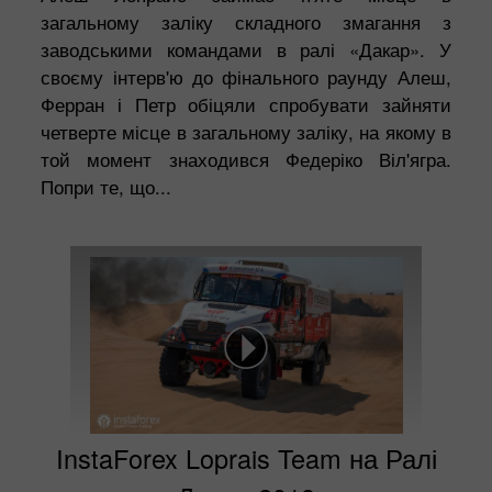
загальному заліку складного змагання з
заводськими командами в ралі «Дакар». У
своєму інтерв'ю до фінального раунду Алеш,
Ферран і Петр обіцяли спробувати зайняти
четверте місце в загальному заліку, на якому в
той момент знаходився Федеріко Віл'ягра.
Попри те, що...
InstaForex Loprais Team на Ралі