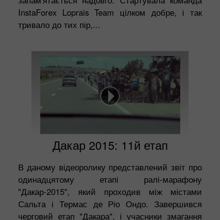
InstaForex Loprais Team цілком добре, і так
тривало до тих пір,...
Дакар 2015: 11й етап
В даному відеоролику представлений звіт про
одинадцятому етапі ралі-марафону
"Дакар-2015", який проходив між містами
Сальта і Термас де Ріо Ондо. Завершився
черговий етап "Дакара", і учасники змагання