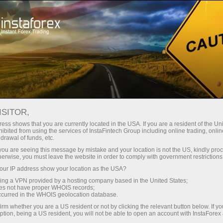
Про компанію
ІнстаСпорт
InstaForex Loprais Team
Відео Loprais Team
ВІДЕО КОМАНДИ
ISITOR,
ess shows that you are currently located in the USA. If you are a resident of the Uni
INSTAFOREX LOPRAIS TEAM
ibited from using the services of InstaFintech Group including online trading, online
drawal of funds, etc.
k you are seeing this message by mistake and your location is not the US, kindly pro
herwise, you must leave the website in order to comply with government restrictions
ur IP address show your location as the USA?
ахунок
sing a VPN provided by a hosting company based in the United States;
oes not have proper WHOIS records;
occurred in the WHOIS geolocation database.
унок
irm whether you are a US resident or not by clicking the relevant button below. If y
ption, being a US resident, you will not be able to open an account with InstaForex