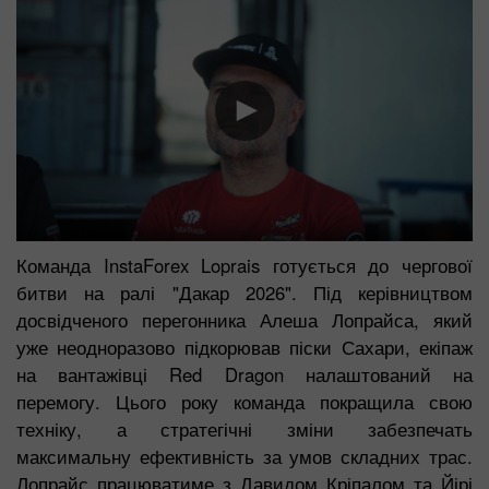
Команда InstaForex Loprais готується до чергової
битви на ралі "Дакар 2026". Під керівництвом
досвідченого перегонника Алеша Лопрайса, який
уже неодноразово підкорював піски Сахари, екіпаж
на вантажівці Red Dragon налаштований на
перемогу. Цього року команда покращила свою
техніку, а стратегічні зміни забезпечать
максимальну ефективність за умов складних трас.
Лопрайс працюватиме з Давидом Кріпалом та Йірі