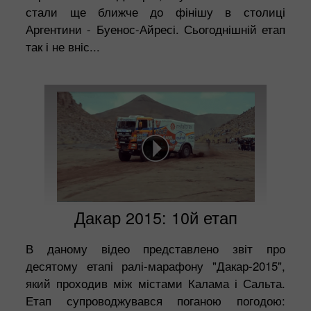
стали ще ближче до фінішу в столиці
Аргентини - Буенос-Айресі. Сьогоднішній етап
так і не вніс...
Дакар 2015: 10й етап
В даному відео представлено звіт про
десятому етапі ралі-марафону "Дакар-2015",
який проходив між містами Калама і Сальта.
Етап супроводжувався поганою погодою: