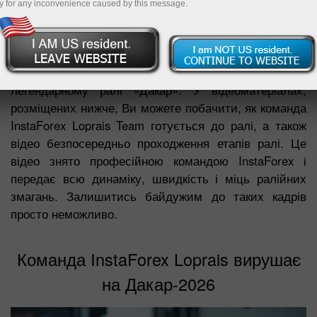
y for any inconvenience caused by this message.
На цій сторінці представлені репортажі, зняті під час
участі команди InstaForex Loprais Team в тих чи
інших ралі-марафонах, у тому числі і у
легендарному ралі «Дакар». У відеоматеріалах,
розміщених нижче, Ви можете побачити, як команда
InstaForex Loprais Team готується до ралі, а також
відео безпосередньо проходження етапів ралі. Це
відео знято професійною командою InstaForex і
передає всю динаміку, швидкість і міць ралійних
змагань. Залишитись байдужим до таких кадрів
просто неможливо.
Команда InstaForex Loprais вирушає
на Дакар-2026