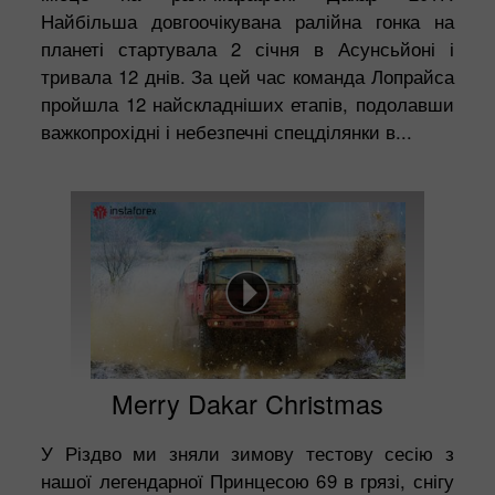
Найбільша довгоочікувана ралійна гонка на
планеті стартувала 2 січня в Асунсьйоні і
тривала 12 днів. За цей час команда Лопрайса
пройшла 12 найскладніших етапів, подолавши
важкопрохідні і небезпечні спецділянки в...
Merry Dakar Christmas
У Різдво ми зняли зимову тестову сесію з
нашої легендарної Принцесою 69 в грязі, снігу