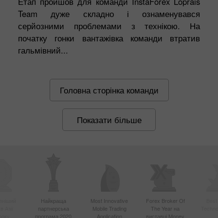
Етап пройшов для команди InstaForex Loprais
Team дуже складно і ознаменувався
серйозними проблемами з технікою. На
початку гонки вантажівка команди втратив
гальмівний...
Головна сторінка команди
Показати більше
вніший
Найкраща
Most Innovative
Forex Broker Of
Best
в Азії
партнерська
Mobile Trading
The Year на
Techno
року
програма 2020
Application
виставці Money