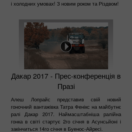
і холодних умовах! З новим роком та Різдвом!
Дакар 2017 - Прес-конференція в
Празі
Алеш Лопрайс представив свій новий
гоночний вантажівка Татра Фенікс на майбутнє
ралі Дакар 2017. Наймасштабніша ралійна
гонка в світі стартує 2го січня в Асунсьйоні і
закінчиться 14го січня в Буенос-Айресі.