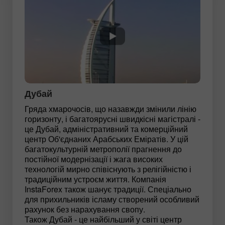
Дубай
Гряда хмарочосів, що назавжди змінили лінію
горизонту, і багатоярусні швидкісні магістралі -
це Дубай, адміністративний та комерційний
центр Об'єднаних Арабських Еміратів. У цій
багатокультурній метрополії прагнення до
постійної модернізації і жага високих
технологій мирно співіснують з релігійністю і
традиційним устроєм життя. Компанія
InstaForex також шанує традиції. Спеціально
для прихильників ісламу створений особливий
рахунок без нарахування свопу.
Також Дубай - це найбільший у світі центр