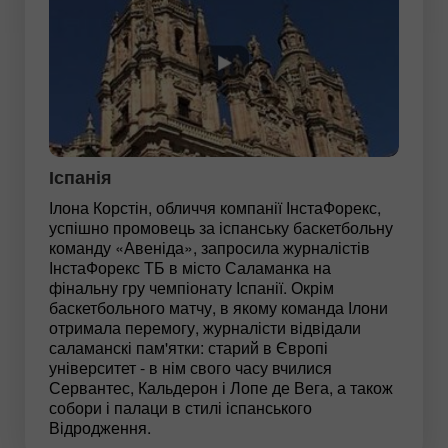
Іспанія
Ілона Корстін, обличчя компанії ІнстаФорекс,
успішно промовець за іспанську баскетбольну
команду «Авеніда», запросила журналістів
ІнстаФорекс ТБ в місто Саламанка на
фінальну гру чемпіонату Іспанії. Окрім
баскетбольного матчу, в якому команда Ілони
отримала перемогу, журналісти відвідали
саламанскі пам'ятки: старий в Європі
університет - в нім свого часу вчилися
Сервантес, Кальдерон і Лопе де Вега, а також
собори і палаци в стилі іспанського
Відродження.