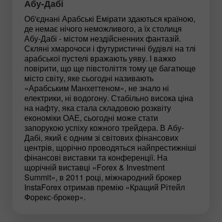
Абу-Дабі
Об'єднані Арабські Емірати здаються країною,
де немає нічого неможливого, а їх столиця
Абу-Дабі - містом нездійсненних фантазій.
Скляні хмарочоси і футуристичні будівлі на тлі
арабської пустелі вражають уяву. І важко
повірити, що ще півстоліття тому це багатюще
місто світу, яке сьогодні називають
«Арабським Манхеттеном», не знало ні
електрики, ні водогону. Стабільно висока ціна
на нафту, яка стала складовою розквіту
економіки ОАЕ, сьогодні може стати
запорукою успіху кожного трейдера. В Абу-
Дабі, який є одним зі світових фінансових
центрів, щорічно проводяться найпрестижніші
фінансові виставки та конференції. На
щорічній виставці «Forex & Investment
Summit», в 2011 році, міжнародний брокер
InstaForex отримав премію «Кращий Рітейл
Форекс-брокер».