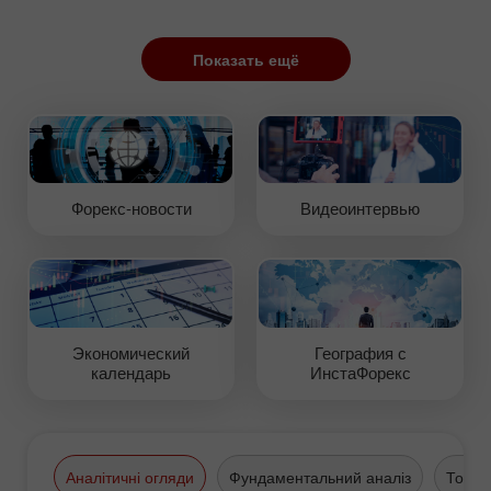
Показать ещё
Форекс-новости
Видеоинтервью
Экономический
География с
календарь
ИнстаФорекс
Аналітичні огляди
Фундаментальний аналіз
Торго