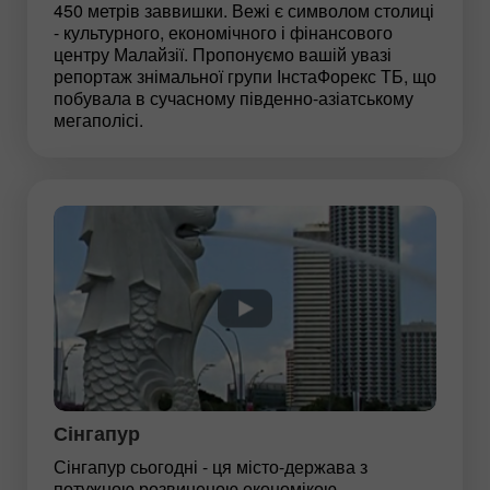
450 метрів заввишки. Вежі є символом столиці
- культурного, економічного і фінансового
центру Малайзії. Пропонуємо вашій увазі
репортаж знімальної групи ІнстаФорекс ТБ, що
побувала в сучасному південно-азіатському
мегаполісі.
Сінгапур
Сінгапур сьогодні - ця місто-держава з
потужною розвиненою економікою,