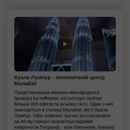
Куала-Лумпур - економічний центр
Малайзії
Представницька мережа міжнародного
брокера ІнстаФорекс на сьогодні налічує
більше 200 офісів по всьому світу. Один з них
знаходиться в столиці Малайзії, місті Куала-
Лумпур. Офіс компанії зручно розташувався
на 40-му поверсі всесвітньо відомих
хмарочосів Петронас - веж-близнюків, близько