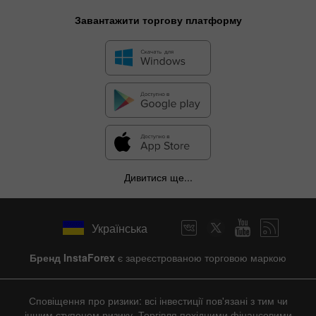
Завантажити торгову платформу
Дивитися ще...
Українська
Бренд InstaForex
є зареєстрованою торговою маркою
Сповіщення про ризики: всі інвестиції пов'язані з тим чи
іншим ступенем ризику. Торгівля похідними фінансовими