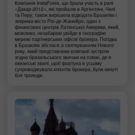
Компанія InstaForex, що брала участь в ралі
«Дакар-2012», які пройшли в Аргентині, Чилі
та Перу, також вирішила відвідати Бразилію і
зокрема місто Ріо-де-Жанейро, один з
фінансових центрів Латинської Америки, який,
можливо, незабаром увійде в географію
мережі партнерських офісів брокера. Поїздка
в Бразилію збіглася зі святкуванням Нового
року, який представники компанії зустріли
згідно бразильського звичаю на пляжі, де в
океанські хвилі, щоб фортуна в усьому
супроводжувала клієнтів брокера, були кинуті
білі троянди.