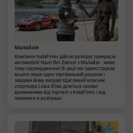
Малайзія
Компанія InstaForex дійсно розігрує прекрасні
автомобілі! Nazri Bin Zainuri з Малайзії - живе
тому підтвердження! В акції він зареєстрував
всього лише один торгівельний рахунок і
завдяки йому виграв! Щасливий власник
спорткара Lotus Elise ділиться своїми
враженнями від торгівлі з InstaForex і від
перемоги в розіграші.