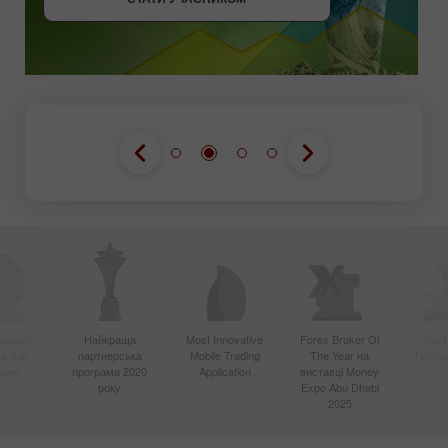
вніший
Найкраща
Most Innovative
Forex Broker Of
Best
в Азії
партнерська
Mobile Trading
The Year на
Techno
року
програма 2020
Application
виставці Money
року
Expo Abu Dhabi
2025