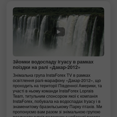
Зйомки водоспаду Ігуасу в рамках
поїздки на ралі «Дакар-2012»
Знімальна група InstaForex TV в рамках
освітлення ралі-марафону «Дакар-2012», що
проходить на території Південної Америки, та
участі в ньому команди InstaForex Loprais
Team, титульним спонсором якої є компанія
InstaForex, побувала на водоспадах Ігуасу і в
знаменитому бразильському Парку птахів. Ми
пропонуємо вам разом зі знімальною групою
послухати гуркіт падаючих з небесної висоти