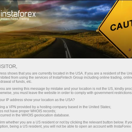
Трейдерам
Форекс аналітика
Форекс ТВ
Географія з InstaForex
ISITOR,
ess shows that you are currently located in the USA. If you are a resident of the Uni
Географія з InstaForex
ibited from using the services of InstaFintech Group including online trading, online
drawal of funds, etc.
k you are seeing this message by mistake and your location is not the US, kindly pro
Компанія InstaForex має широку
herwise, you must leave the website in order to comply with government restrictions
представницьку мережу і регулярно бере
ur IP address show your location as the USA?
участь у міжнародних виставках по всьому
sing a VPN provided by a hosting company based in the United States;
світу. В цьому розділі вашій увазі
oes not have proper WHOIS records;
occurred in the WHOIS geolocation database.
представлені відеоматеріали, відзняті
знімальною групою InstaTV у містах різних
irm whether you are a US resident or not by clicking the relevant button below. If y
ption, being a US resident, you will not be able to open an account with InstaForex
країн. Завдяки розміщеним на сторінці