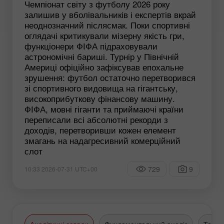
Чемпіонат світу з футболу 2026 року
залишив у вболівальників і експертів вкрай
неоднозначний післясмак. Поки спортивні
оглядачі критикували мізерну якість гри,
функціонери ФІФА підраховували
астрономічні бариші. Турнір у Північній
Америці офіційно зафіксував епохальне
зрушення: футбол остаточно перетворився
зі спортивного видовища на гігантську,
високоприбуткову фінансову машину.
ФІФА, мовні гіганти та приймаючі країни
переписали всі абсолютні рекорди з
доходів, перетворивши кожен елемент
змагань на надагресивний комерційний
слот
729
9
10:33 2026-07-31 UTC+00