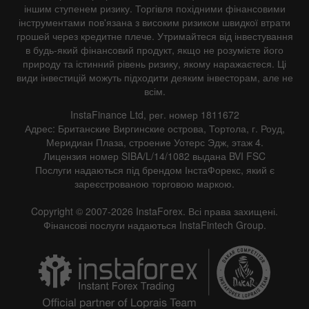
іншим ступенем ризику. Торгівля похідними фінансовими
інструментами пов'язана з високим ризиком швидкої втрати
грошей через кредитне плече. Утримайтеся від інвестування
в будь-який фінансовий продукт, якщо не розумієте його
природу та істинний рівень ризику, якому наражаєтеся. Ці
види інвестицій можуть підходити деяким інвесторам, але не
всім.
InstaFinance Ltd, рег. номер 1811672
Адрес: Британские Виргинские острова, Тортола, г. Роуд,
Меридиан Плаза, строение Уотерс Эдж, этаж 4.
Лицензия номер SIBA/L/14/1082 выдана BVI FSC
Послуги надаються під брендом ІнстаФорекс, який є
зареєстрованою торговою маркою.
Copyright © 2007-2026 InstaForex. Всі права захищені.
Фінансові послуги надаються InstaFintech Group.