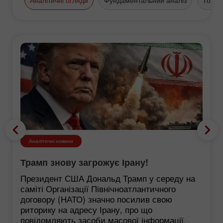
Аналітичні огляди
Фундаментальний аналіз
Торго
Аналітичні новини
Трамп знову загрожує Ірану!
Президент США Дональд Трамп у середу на
саміті Організації Північноатлантичного
договору (НАТО) значно посилив свою
риторику на адресу Ірану, про що
повідомляють засоби масової інформації,