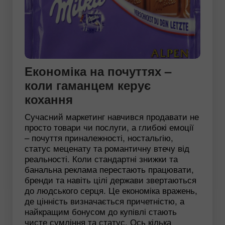
Економіка на почуттях –
коли гаманцем керує
кохання
Сучасний маркетинг навчився продавати не
просто товари чи послуги, а глибокі емоції
– почуття приналежності, ностальгію,
статус меценату та романтичну втечу від
реальності. Коли стандартні знижки та
банальна реклама перестають працювати,
бренди та навіть цілі держави звертаються
до людського серця. Це економіка вражень,
де цінність визначається причетністю, а
найкращим бонусом до купівлі стають
чисте сумління та статус. Ось кілька