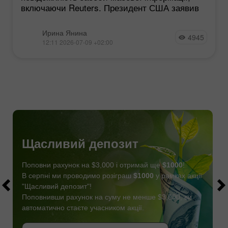
включаючи Reuters. Президент США заявив
Ирина Янина
4945
12:11 2026-07-09 +02:00
Щасливий депозит
Поповни рахунок на $3,000 і отримай ще
$1000
!
В серпні ми проводимо розіграш
$1000
у рамках акції
"Щасливий депозит"!
Поповнивши рахунок на суму не менше $3,000, ви
автоматично стаєте учасником акції.
СТАТИ УЧАСНИКОМ
ОТРИМАТИ БОНУС
СТАТИ УЧАСНИКОМ