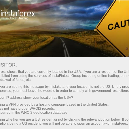
Трейдерам
Форекс аналитика
Фотоновини
ISITOR,
ess shows that you are currently located in the USA. If you are a resident of the Uni
ibited from using the services of InstaFintech Group including online trading, online
drawal of funds, etc.
07:51 2025-06-10
k you are seeing this message by mistake and your location is not the US, kindly pro
herwise, you must leave the website in order to comply with government restrictions
ur IP address show your location as the USA?
П’ЯТЬ НАЙДОРОЖЧИХ МІСТ СВІТУ
sing a VPN provided by a hosting company based in the United States;
oes not have proper WHOIS records;
occurred in the WHOIS geolocation database.
irm whether you are a US resident or not by clicking the relevant button below. If y
Відкрити торговий рахунок
ption, being a US resident, you will not be able to open an account with InstaForex