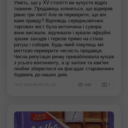
Уявіть, що у XV столітті ви купуєте відріз
тканини. Продавець клянеться, що відміряв
рівно три лікті! Але як перевірити, що він
каже правду? Відповідь середньовічних
торгових міст була витончена і сувора:
вони висікали, відливали і кували офіційні
зразки заходів і терезів прямо на стінах
ратуш і соборів. Будь-який покупець міг
миттєво перевірити чесність продавця.
Чесна репутація ринку приваблювала купців
з усього континенту, а ці залізні та кам'яні
лінійки збереглися на фасадах старовинних
будівель до наших днів.
395
7
10:37 2026-08-06 UTC+00