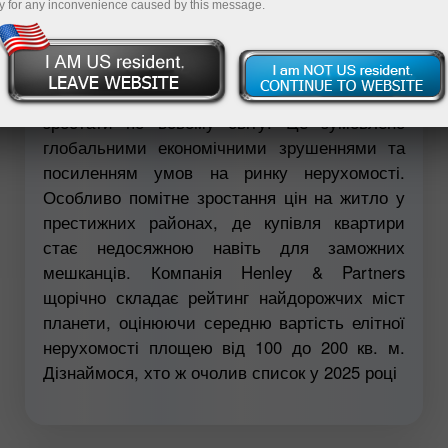
y for any inconvenience caused by this message.
Відкрити демо-рахунок
Вартість життя в містах продовжує стрімко
зростати по всьому світу. Це зумовлено
глобальними економічними зрушеннями та
посиленням умов на ринку нерухомості.
Особливо помітне зростання цін на житло у
престижних районах, де купівля квартири
стає недосяжною навіть для заможних
мешканців. Компанія Henley & Partners
щорічно складає рейтинг найдорожчих міст
планети, оцінюючи середню вартість елітної
нерухомості площею від 100 до 200 кв. м.
Дізнаймося, хто ж очолив список у 2025 році