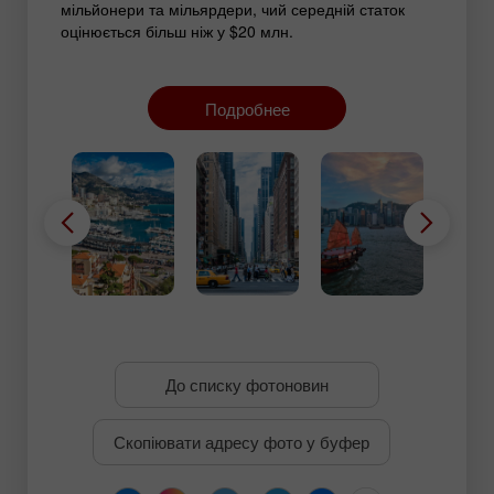
мільйонери та мільярдери, чий середній статок
оцінюється більш ніж у $20 млн.
Найпрестижнішими районами в Монако
вважаються Монте-Карло та Ла-Кондамін, де
попит на нерухомість стабільно залишається
Подробнее
високим, попри її астрономічну вартість.
До списку фотоновин
Скопіювати адресу фото у буфер