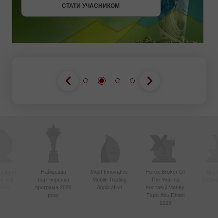
СТАТИ УЧАСНИКОМ
вніший
Найкраща
Most Innovative
Forex Broker Of
Best
в Азії
партнерська
Mobile Trading
The Year на
Techno
року
програма 2020
Application
виставці Money
року
Expo Abu Dhabi
2025