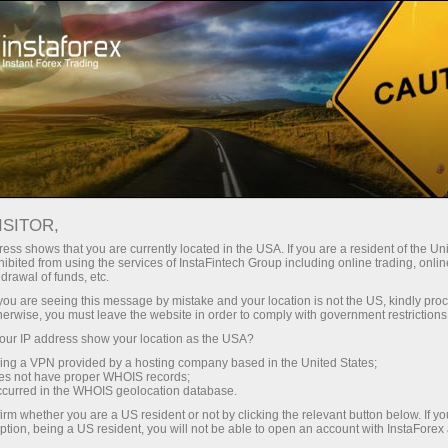
Промоакції
Конкурси
Лакі Трейдер
ISITOR,
Лакі Трейдер
ess shows that you are currently located in the USA. If you are a resident of the Uni
ibited from using the services of InstaFintech Group including online trading, online
drawal of funds, etc.
Річний призовий фонд конкурсу –
$75,000
!
k you are seeing this message by mistake and your location is not the US, kindly pro
herwise, you must leave the website in order to comply with government restrictions
ur IP address show your location as the USA?
Брати участь
sing a VPN provided by a hosting company based in the United States;
oes not have proper WHOIS records;
occurred in the WHOIS geolocation database.
irm whether you are a US resident or not by clicking the relevant button below. If y
ption, being a US resident, you will not be able to open an account with InstaForex