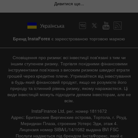
Дивитися ще...
Українська
Бренд InstaForex
є зареєстрованою торговою маркою
Сповіщення про ризики: всі інвестиції пов'язані з тим чи
іншим ступенем ризику. Торгівля похідними фінансовими
інструментами пов'язана з високим ризиком швидкої втрати
грошей через кредитне плече. Утримайтеся від інвестування
в будь-який фінансовий продукт, якщо не розумієте його
природу та істинний рівень ризику, якому наражаєтеся. Ці
види інвестицій можуть підходити деяким інвесторам, але не
всім.
InstaFinance Ltd, рег. номер 1811672
Адрес: Британские Виргинские острова, Тортола, г. Роуд,
Меридиан Плаза, строение Уотерс Эдж, этаж 4.
Лицензия номер SIBA/L/14/1082 выдана BVI FSC
Послуги надаються під брендом ІнстаФорекс, який є