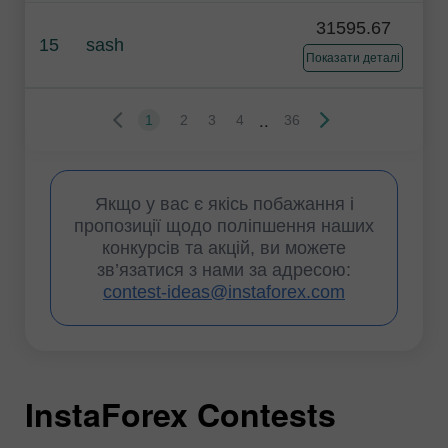
31595.67
15
sash
Показати деталі
..
1
2
3
4
36
Якщо у вас є якісь побажання і
пропозиції щодо поліпшення наших
конкурсів та акцій, ви можете
зв’язатися з нами за адресою:
contest-ideas@instaforex.com
InstaForex Contests
I
I
I
I
I
I
I