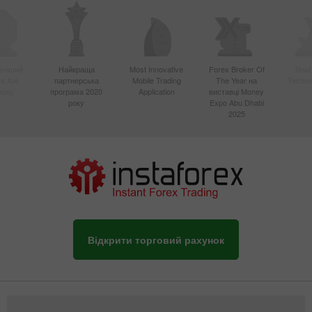
вніший
Найкраща
Most Innovative
Forex Broker Of
Best
в Азії
партнерська
Mobile Trading
The Year на
Techno
року
програма 2020
Application
виставці Money
року
Expo Abu Dhabi
2025
Відкрити торговий рахунок