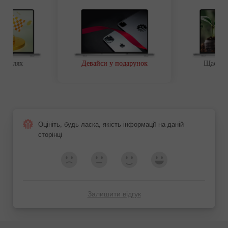
ий шлях
Девайси у подарунок
Щаслив
Оцініть, будь ласка, якість інформації на даній
сторінці
Залишити відгук