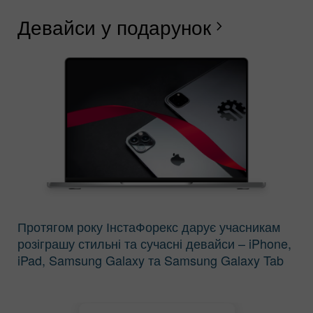
Девайси у подарунок
Щ
F
Г
Р
Л
С
В
chevron_right
Протягом року ІнстаФорекс дарує учасникам
розіграшу стильні та сучасні девайси – iPhone,
iPad, Samsung Galaxy та Samsung Galaxy Tab