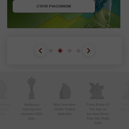
СТАТИ УЧАСНИКОМ
СТАТИ УЧАСНИКОМ
вніший
Найкраща
Most Innovative
Forex Broker Of
Best
в Азії
партнерська
Mobile Trading
The Year на
Techno
року
програма 2020
Application
виставці Money
року
Expo Abu Dhabi
2025