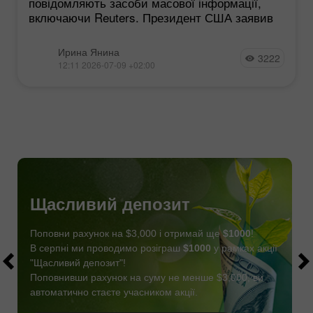
повідомляють засоби масової інформації,
включаючи Reuters. Президент США заявив
Ирина Янина
3222
12:11 2026-07-09 +02:00
Щасливий депозит
Поповни рахунок на $3,000 і отримай ще
$1000
!
В серпні ми проводимо розіграш
$1000
у рамках акції
"Щасливий депозит"!
Поповнивши рахунок на суму не менше $3,000, ви
автоматично стаєте учасником акції.
СТАТИ УЧАСНИКОМ
ОТРИМАТИ БОНУС