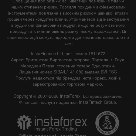
Сповіщення про ризики: всі інвестиції пов'язані з тим чи
іншим ступенем ризику. Торгівля похідними фінансовими
інструментами пов'язана з високим ризиком швидкої втрати
грошей через кредитне плече. Утримайтеся від інвестування
в будь-який фінансовий продукт, якщо не розумієте його
природу та істинний рівень ризику, якому наражаєтеся. Ці
види інвестицій можуть підходити деяким інвесторам, але не
всім.
InstaFinance Ltd, рег. номер 1811672
Адрес: Британские Виргинские острова, Тортола, г. Роуд,
Меридиан Плаза, строение Уотерс Эдж, этаж 4.
Лицензия номер SIBA/L/14/1082 выдана BVI FSC
Послуги надаються під брендом ІнстаФорекс, який є
зареєстрованою торговою маркою.
Copyright © 2007-2026 InstaForex. Всі права захищені.
Фінансові послуги надаються InstaFintech Group.