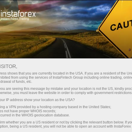
Трейдерам
Форекс огляди
Торговый план
ISITOR,
25.06.2025: Аналітичні огляди
ess shows that you are currently located in the USA. If you are a resident of the Uni
ibited from using the services of InstaFintech Group including online trading, online
Форекс: Видеообзор рынка,
drawal of funds, etc.
торговые рекомендации, ответы на
k you are seeing this message by mistake and your location is not the US, kindly pro
herwise, you must leave the website in order to comply with government restrictions
вопросы
ur IP address show your location as the USA?
sing a VPN provided by a hosting company based in the United States;
oes not have proper WHOIS records;
occurred in the WHOIS geolocation database.
ахунок
irm whether you are a US resident or not by clicking the relevant button below. If y
ption, being a US resident, you will not be able to open an account with InstaForex