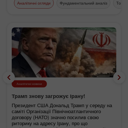
Аналітичні огляди
Фундаментальний аналіз
Торго
Аналітичні новини
Трамп знову загрожує Ірану!
Президент США Дональд Трамп у середу на
саміті Організації Північноатлантичного
договору (НАТО) значно посилив свою
риторику на адресу Ірану, про що