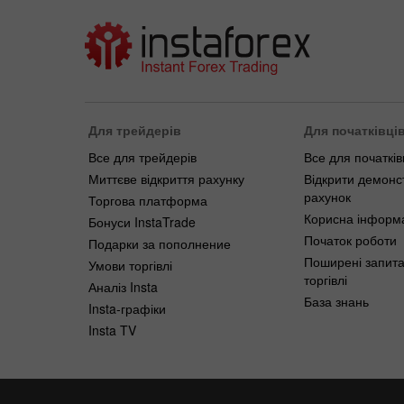
Для трейдерів
Для початківці
Все для трейдерів
Все для початків
Миттєве відкриття рахунку
Відкрити демонс
рахунок
Торгова платформа
Корисна інформ
Бонуси InstaTrade
Початок роботи
Подарки за пополнение
Поширені запит
Умови торгівлі
торгівлі
Аналіз Insta
База знань
Insta-графіки
Insta TV