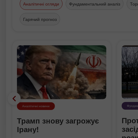
Аналітичні огляди
Фундаментальний аналіз
Тор
Гарячий прогноз
Фундам
Аналітичні новини
Про
Трамп знову загрожує
зас
Ірану!
роз