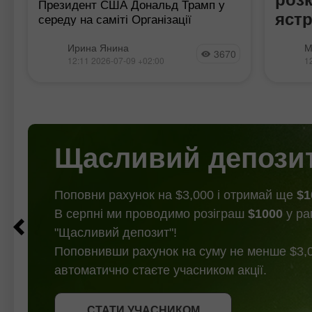
Президент США Дональд Трамп у
яст
середу на саміті Організації
Північноатлантичного договору
рег
Проток
(НАТО) значно посилив свою
Ирина Янина
М
3670
ФРС р
риторику на адресу Ірану, про що
12:11 2026-07-09 +02:00
1
яструб
повідомляють засоби масової
передб
інформації, включаючи Reuters.
останн
Президент США заявив
м
пом'як
найбл
Ключов
Щасливий депози
заяви
Поповни рахунок на $3,000 і отримай ще
$1
В серпні ми проводимо розіграш
$1000
у ра
"Щасливий депозит"!
Поповнивши рахунок на суму не менше $3,0
автоматично стаєте учасником акції.
СТАТИ УЧАСНИКОМ
СТАТИ УЧАСНИКОМ
ОТРИМАТИ БОНУС
СТАТИ УЧАСНИКОМ