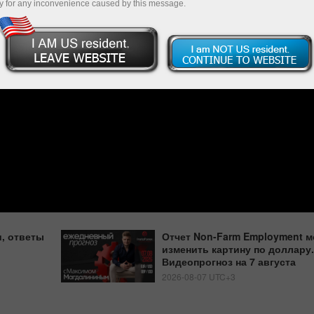
y for any inconvenience caused by this message.
, ответы
Отчет Non-Farm Employment м
изменить картину по доллару.
Видеопрогноз на 7 августа
2026-08-07 UTC+3