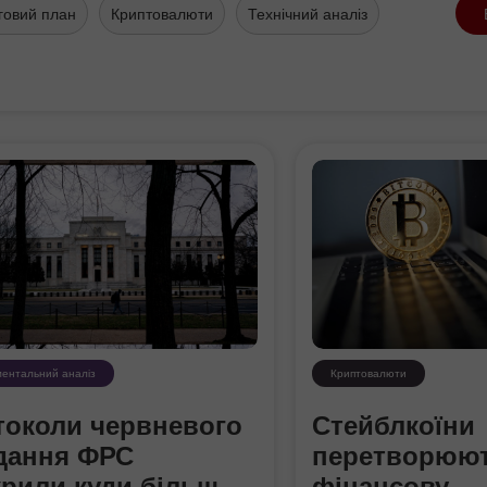
говий план
Криптовалюти
Технічний аналіз
ентальний аналіз
Криптовалюти
токоли червневого
Стейблкоїни
ідання ФРС
перетворюют
крили куди більш
фінансову