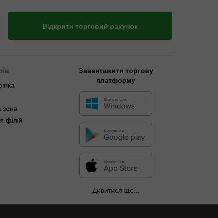
Відкрити торговий рахунок
рів
Завантажити торгову
платформу
рінка
 зона
я філій
Дивитися ще...