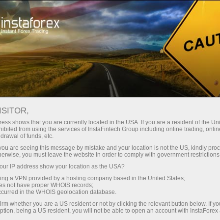
Швидке відкриття рахунку
Торгова платформа
очатківцям
Інвесторам
Партнерам
Промоа
ISITOR,
ess shows that you are currently located in the USA. If you are a resident of the Uni
с:
ibited from using the services of InstaFintech Group including online trading, online
drawal of funds, etc.
ации,
 демо-рахунок
k you are seeing this message by mistake and your location is not the US, kindly pro
herwise, you must leave the website in order to comply with government restrictions
ur IP address show your location as the USA?
sing a VPN provided by a hosting company based in the United States;
oes not have proper WHOIS records;
occurred in the WHOIS geolocation database.
irm whether you are a US resident or not by clicking the relevant button below. If y
ption, being a US resident, you will not be able to open an account with InstaForex