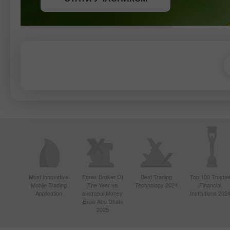
Most Innovative
Forex Broker Of
Best Trading
Top 100 Truste
Mobile Trading
The Year на
Technology 2024
Financial
Application
виставці Money
Institutions 202
Expo Abu Dhabi
2025