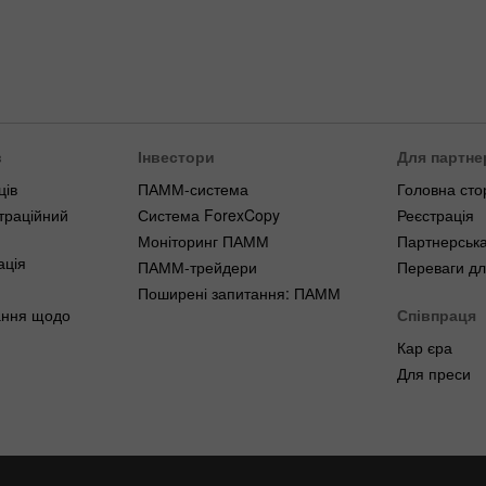
в
Інвестори
Для партне
ців
ПАММ-система
Головна сто
траційний
Система ForexCopy
Реєстрація
Моніторинг ПАММ
Партнерська
ація
ПАММ-трейдери
Переваги дл
Поширені запитання: ПАММ
ання щодо
Співпраця
Кар єра
Для преси