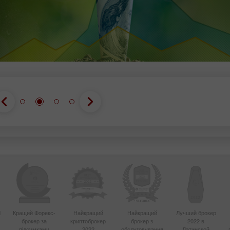
Відкрити
Відкрити
d
Кращий Форекс-
Найкращий
Найкращий
Лучший брокер
брокер за
криптоброкер
брокер з
2022 в
4
підсумками
2022
обслуговування
Латинской