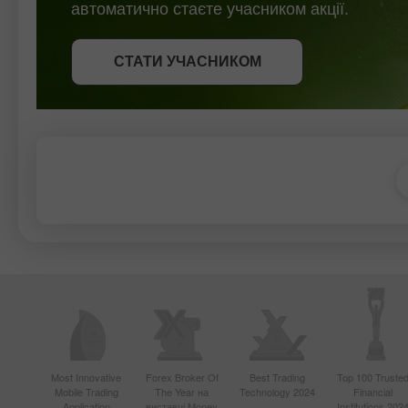
автоматично стаєте учасником акції.
СТАТИ УЧАСНИКОМ
СТАТИ УЧАСНИКОМ
ОТРИМАТИ БОНУС
СТАТИ УЧАСНИКОМ
Most Innovative
Forex Broker Of
Best Trading
Top 100 Truste
Mobile Trading
The Year на
Technology 2024
Financial
Application
виставці Money
Institutions 202