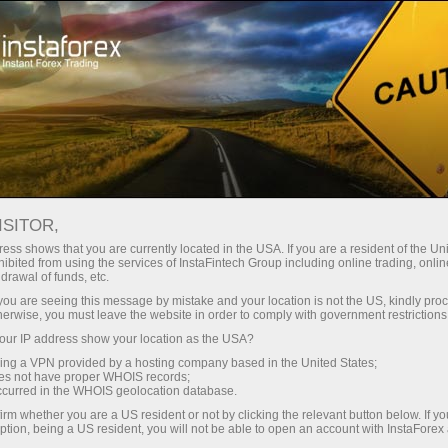
Швидке відкриття рахунку
Торгова платформа
очатківцям
Інвесторам
Партнерам
Промоа
ISITOR,
ess shows that you are currently located in the USA. If you are a resident of the Uni
с:
ibited from using the services of InstaFintech Group including online trading, online
drawal of funds, etc.
ации,
 демо-рахунок
k you are seeing this message by mistake and your location is not the US, kindly pro
herwise, you must leave the website in order to comply with government restrictions
ur IP address show your location as the USA?
sing a VPN provided by a hosting company based in the United States;
oes not have proper WHOIS records;
occurred in the WHOIS geolocation database.
irm whether you are a US resident or not by clicking the relevant button below. If y
ption, being a US resident, you will not be able to open an account with InstaForex