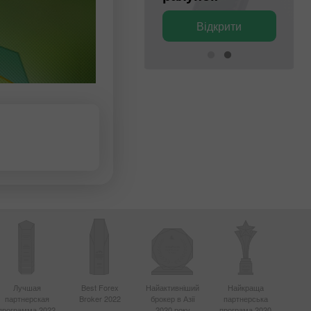
Відкрити
Відкрити
Лучшая
Best Forex
Найактивніший
Найкраща
партнерская
Broker 2022
брокер в Азії
партнерська
программа 2022
2020 року
програма 2020