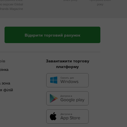
по версии Global
року
Brands Magazine
Відкрити торговий рахунок
рів
Завантажити торгову
платформу
рінка
 зона
я філій