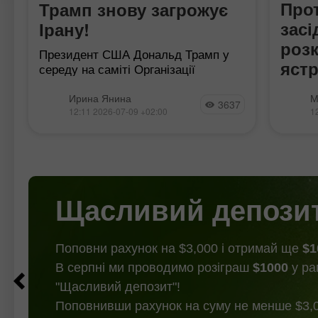
Про
Трамп знову загрожує
зас
Ірану!
роз
Президент США Дональд Трамп у
яст
середу на саміті Організації
Північноатлантичного договору
рег
Проток
(НАТО) значно посилив свою
Ирина Янина
М
3637
ФРС р
риторику на адресу Ірану, про що
12:11 2026-07-09 +02:00
1
яструб
повідомляють засоби масової
передб
інформації, включаючи Reuters.
останн
Президент США заявив
м
пом'як
найбл
Ключов
Щасливий депози
заяви
Поповни рахунок на $3,000 і отримай ще
$1
В серпні ми проводимо розіграш
$1000
у ра
"Щасливий депозит"!
Поповнивши рахунок на суму не менше $3,0