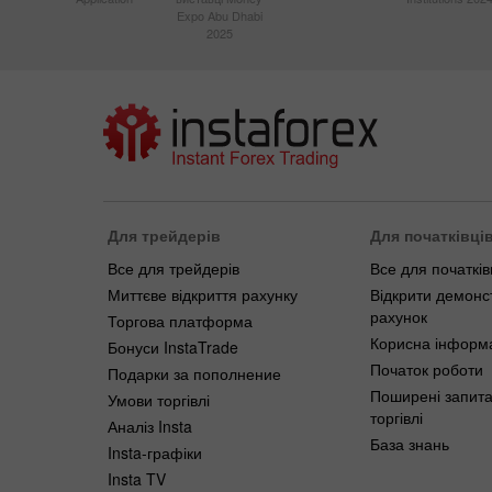
Expo Abu Dhabi
2025
Для трейдерів
Для початківці
Все для трейдерів
Все для початків
Миттєве відкриття рахунку
Відкрити демонс
рахунок
Торгова платформа
Корисна інформ
Бонуси InstaTrade
Початок роботи
Подарки за пополнение
Поширені запит
Умови торгівлі
торгівлі
Аналіз Insta
База знань
Insta-графіки
Insta TV