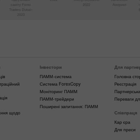
саміту Forex
2022
Америке
Traders Dubai–
2023
в
Інвестори
Для партне
ців
ПАММ-система
Головна сто
траційний
Система ForexCopy
Реєстрація
Моніторинг ПАММ
Партнерська
ація
ПАММ-трейдери
Переваги дл
Поширені запитання: ПАММ
ання щодо
Співпраця
Кар єра
Для преси