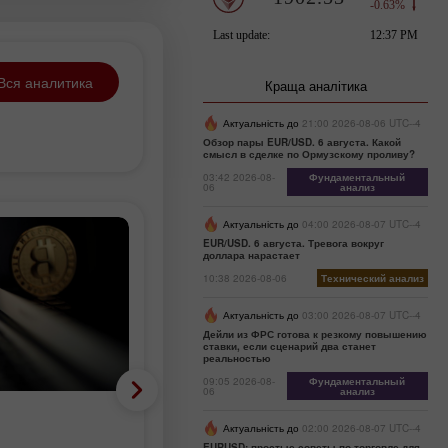
Вся аналитика
Краща аналітика
Актуальність до
21:00 2026-08-06 UTC--4
Обзор пары EUR/USD. 6 августа. Какой
смысл в сделке по Ормузскому проливу?
03:42 2026-08-
Фундаментальный
06
анализ
Актуальність до
04:00 2026-08-07 UTC--4
EUR/USD. 6 августа. Тревога вокруг
доллара нарастает
10:38 2026-08-06
Технический анализ
Актуальність до
03:00 2026-08-07 UTC--4
Дейли из ФРС готова к резкому повышению
ставки, если сценарий два станет
реальностью
09:05 2026-08-
Фундаментальный
06
анализ
Аналітичні новини
Актуальність до
02:00 2026-08-07 UTC--4
EURUSD: простые советы по торговле для