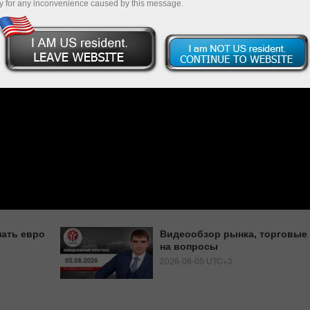
y for any inconvenience caused by this message.
пать евро
Видеообзор рынка, торговые 
на вопросы
2026-08-05 UTC+3