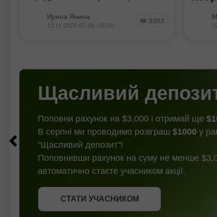
Північноатлантичного договору
рег
Проток
(НАТО) значно посилив свою
Ирина Янина
М
3303
ФРС р
риторику на адресу Ірану, про що
12:11 2026-07-09 +02:00
1
яструб
повідомляють засоби масової
передб
інформації, включаючи Reuters.
останн
Президент США заявив
м
пом'як
найбл
Ключов
Щасливий депози
заяви
Поповни рахунок на $3,000 і отримай ще
$1
В серпні ми проводимо розіграш
$1000
у ра
"Щасливий депозит"!
Поповнивши рахунок на суму не менше $3,0
автоматично стаєте учасником акції.
СТАТИ УЧАСНИКОМ
СТАТИ УЧАСНИКОМ
ОТРИМАТИ БОНУС
СТАТИ УЧАСНИКОМ