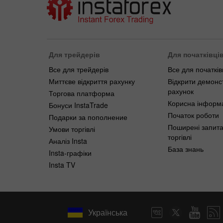
Для трейдерів
Для початківці
Все для трейдерів
Все для початків
Миттєве відкриття рахунку
Відкрити демонс
рахунок
Торгова платформа
Корисна інформ
Бонуси InstaTrade
Початок роботи
Подарки за пополнение
Поширені запит
Умови торгівлі
торгівлі
Аналіз Insta
База знань
Insta-графіки
Insta TV
Українська