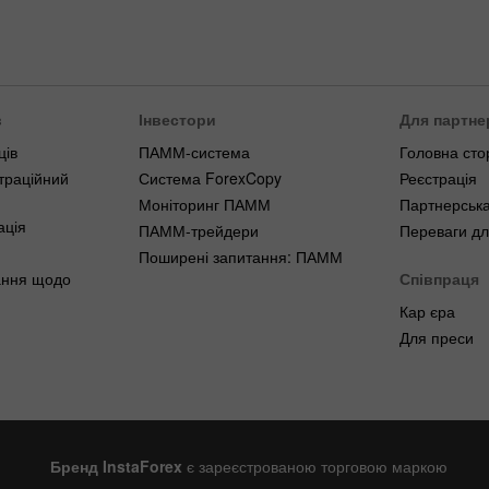
в
Інвестори
Для партне
ців
ПАММ-система
Головна сто
траційний
Система ForexCopy
Реєстрація
Моніторинг ПАММ
Партнерська
ація
ПАММ-трейдери
Переваги дл
Поширені запитання: ПАММ
ання щодо
Співпраця
Кар єра
Для преси
Бренд InstaForex
є зареєстрованою торговою маркою