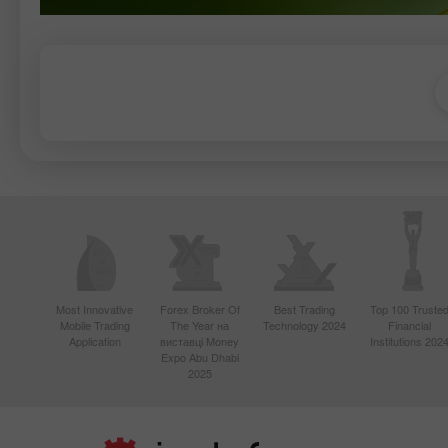
Most Innovative
Forex Broker Of
Best Trading
Top 100 Truste
Mobile Trading
The Year на
Technology 2024
Financial
Application
виставці Money
Institutions 202
Expo Abu Dhabi
2025