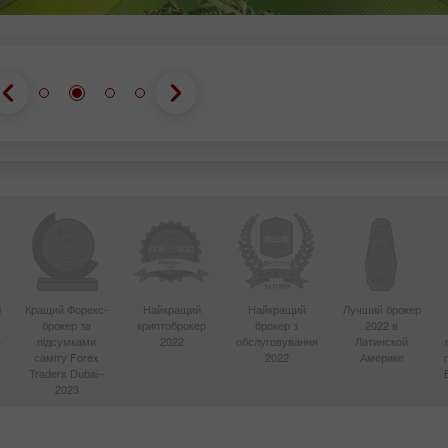
d
Кращий Форекс-
Найкращий
Найкращий
Лучший брокер
брокер за
криптоброкер
брокер з
2022 в
4
підсумками
2022
обслуговування
Латинской
саміту Forex
2022
Америке
Traders Dubai–
2023