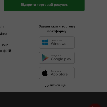
Відкрити торговий рахунок
рів
Завантажити торгову
платформу
рінка
 зона
я філій
Дивитися ще...