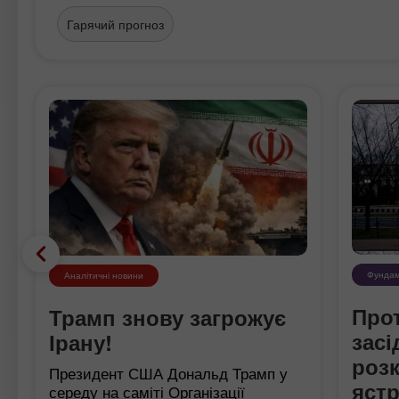
Гарячий прогноз
Фундам
Аналітичні новини
Про
Трамп знову загрожує
зас
Ірану!
роз
Президент США Дональд Трамп у
яст
середу на саміті Організації