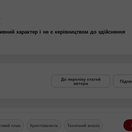
е
ивний характер і не є керівництвом до здійснення
До переліку статей
Підпи
автора
говий план
Криптовалюти
Технічний аналіз