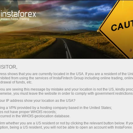
Швидке відкриття рахунку
Торгова платформа
очатківцям
Інвесторам
Партнерам
Промоа
ISITOR,
ess shows that you are currently located in the USA. If you are a resident of the Uni
с:
ibited from using the services of InstaFintech Group including online trading, online
drawal of funds, etc.
ации,
 демо-рахунок
k you are seeing this message by mistake and your location is not the US, kindly pro
herwise, you must leave the website in order to comply with government restrictions
ur IP address show your location as the USA?
sing a VPN provided by a hosting company based in the United States;
oes not have proper WHOIS records;
occurred in the WHOIS geolocation database.
irm whether you are a US resident or not by clicking the relevant button below. If y
ption, being a US resident, you will not be able to open an account with InstaForex