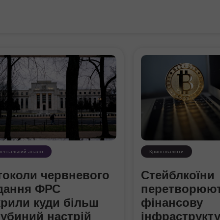
ентальний аналіз
Криптовалюти
токоли червневого
Стейблкоїни
ідання ФРС
перетворюют
крили куди більш
фінансову
рубиний настрій
інфраструкт