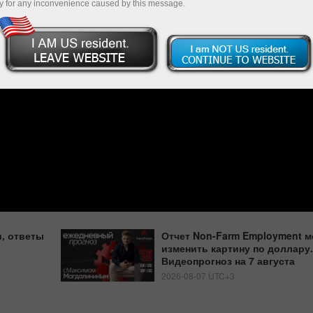
y for any inconvenience caused by this message.
, ответы
Отчет Non-Farm Employment м
изменить картину по доллару.
Видеопрогноз на 7 августа
2026-08-07 UTC+3