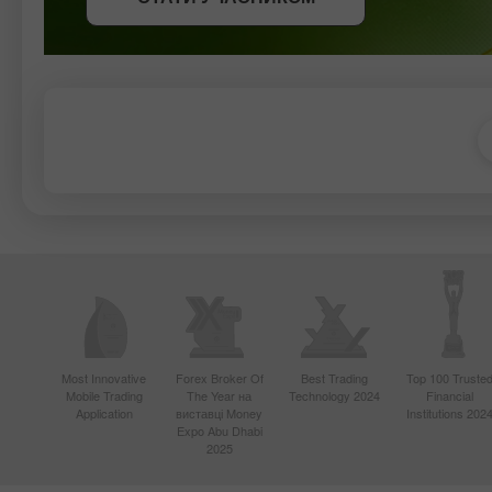
Most Innovative
Forex Broker Of
Best Trading
Top 100 Truste
Mobile Trading
The Year на
Technology 2024
Financial
Application
виставці Money
Institutions 202
Expo Abu Dhabi
2025