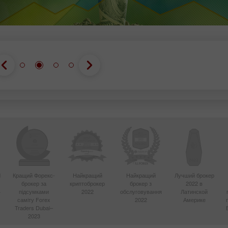
d
Кращий Форекс-
Найкращий
Найкращий
Лучший брокер
брокер за
криптоброкер
брокер з
2022 в
4
підсумками
2022
обслуговування
Латинской
саміту Forex
2022
Америке
Traders Dubai–
2023