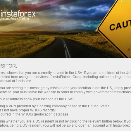
Швидке відкриття рахунку
Торгова платформа
очатківцям
Інвесторам
Партнерам
Промоа
ISITOR,
ess shows that you are currently located in the USA. If you are a resident of the Uni
с:
ibited from using the services of InstaFintech Group including online trading, online
drawal of funds, etc.
ации,
 демо-рахунок
k you are seeing this message by mistake and your location is not the US, kindly pro
herwise, you must leave the website in order to comply with government restrictions
ur IP address show your location as the USA?
sing a VPN provided by a hosting company based in the United States;
oes not have proper WHOIS records;
occurred in the WHOIS geolocation database.
irm whether you are a US resident or not by clicking the relevant button below. If y
ption, being a US resident, you will not be able to open an account with InstaForex