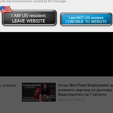
y for any inconvenience caused by this message.
, ответы
Отчет Non-Farm Employment м
изменить картину по доллару.
Видеопрогноз на 7 августа
2026-08-07 UTC+3