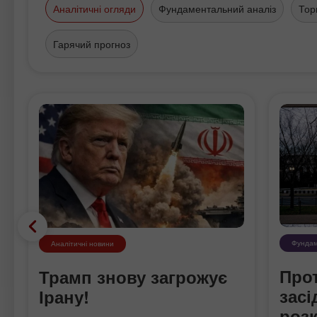
Аналітичні огляди
Фундаментальний аналіз
Тор
Гарячий прогноз
Фундам
Аналітичні новини
Про
Трамп знову загрожує
зас
Ірану!
роз