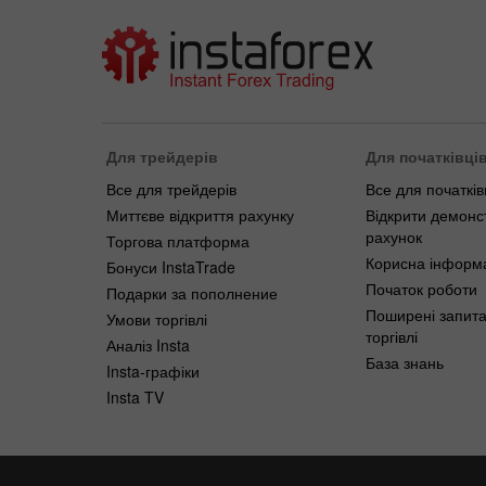
Для трейдерів
Для початківці
Все для трейдерів
Все для початків
Миттєве відкриття рахунку
Відкрити демонс
рахунок
Торгова платформа
Корисна інформ
Бонуси InstaTrade
Початок роботи
Подарки за пополнение
Поширені запит
Умови торгівлі
торгівлі
Аналіз Insta
База знань
Insta-графіки
Insta TV