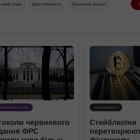
говий план
Криптовалюти
Технічний аналіз
ентальний аналіз
Криптовалюти
токоли червневого
Стейблкоїни
ідання ФРС
перетворюют
крили куди більш
фінансову