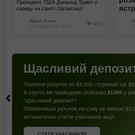
Президент США Дональд Трамп у
яст
середу на саміті Організації
Північноатлантичного договору
рег
Проток
(НАТО) значно посилив свою
Ирина Янина
М
5272
ФРС р
риторику на адресу Ірану, про що
12:11 2026-07-09 +02:00
1
яструб
повідомляють засоби масової
передб
інформації, включаючи Reuters.
останн
Президент США заявив
м
пом'як
найбл
Ключов
Щасливий депози
заяви
Поповни рахунок на $3,000 і отримай ще
$1
В серпні ми проводимо розіграш
$1000
у ра
"Щасливий депозит"!
Поповнивши рахунок на суму не менше $3,0
автоматично стаєте учасником акції.
СТАТИ УЧАСНИКОМ
СТАТИ УЧАСНИКОМ
ОТРИМАТИ БОНУС
СТАТИ УЧАСНИКОМ