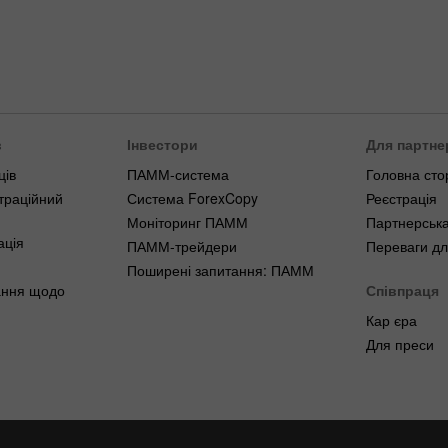
в
Інвестори
Для партне
ців
ПАММ-система
Головна сто
траційний
Система ForexCopy
Реєстрація
Моніторинг ПАММ
Партнерська
ація
ПАММ-трейдери
Переваги дл
Поширені запитання: ПАММ
ання щодо
Співпраця
Кар єра
Для преси