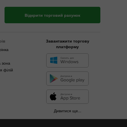
Відкрити торговий рахунок
рів
Завантажити торгову
платформу
рінка
 зона
я філій
Дивитися ще...