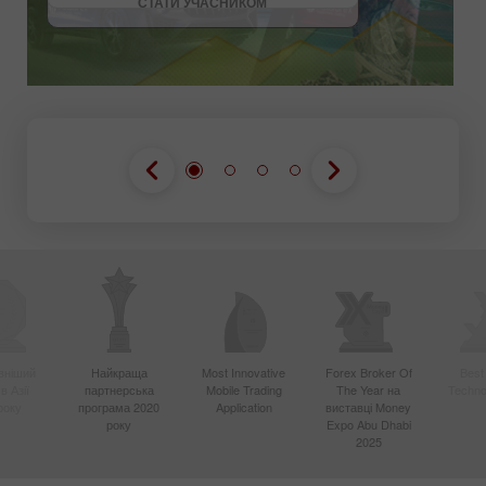
СТАТИ УЧАСНИКОМ
вніший
Найкраща
Most Innovative
Forex Broker Of
Best
в Азії
партнерська
Mobile Trading
The Year на
Techno
року
програма 2020
Application
виставці Money
року
Expo Abu Dhabi
2025