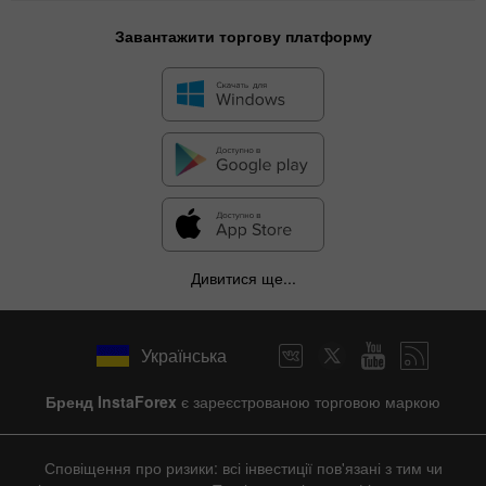
Завантажити торгову платформу
Дивитися ще...
Українська
Бренд InstaForex
є зареєстрованою торговою маркою
Сповіщення про ризики: всі інвестиції пов'язані з тим чи