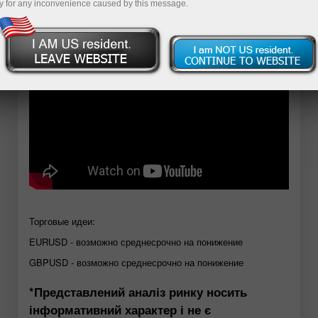
y for any inconvenience caused by this message.
Відкрити демо-рахунок
Торговые идеи:
EURUSD - возможно среднесрочно на понижение
GBPUSD - возможно среднесрочно на понижение
*Представлений аналіз ринку носить
інформативний характер і не є