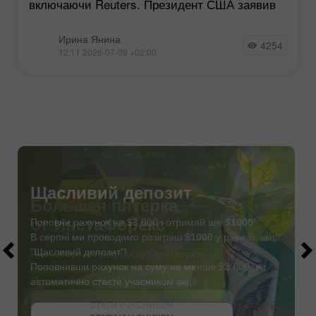
включаючи Reuters. Президент США заявив
Ирина Янина
4254
12:11 2026-07-09 +02:00
Щасливий депозит
Поповни рахунок на $3,000 і отримай ще
$1000
!
В серпні ми проводимо розіграш
$1000
у рамках акції
"Щасливий депозит"!
Поповнивши рахунок на суму не менше $3,000, ви
автоматично стаєте учасником акції.
СТАТИ УЧАСНИКОМ
ОТРИМАТИ БОНУС
СТАТИ УЧАСНИКОМ