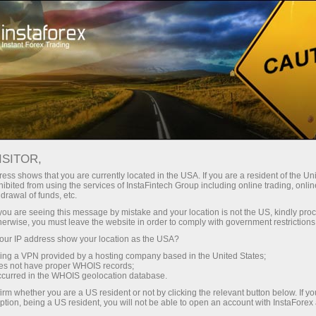
Трейдерам
Форекс огляди
Торговый план
ISITOR,
19.05.2026: Аналітичні огляди
ess shows that you are currently located in the USA. If you are a resident of the Uni
ibited from using the services of InstaFintech Group including online trading, online
Форекс: Видеообзор рынка,
drawal of funds, etc.
торговые рекомендации, ответы на
k you are seeing this message by mistake and your location is not the US, kindly pro
herwise, you must leave the website in order to comply with government restrictions
вопросы
ur IP address show your location as the USA?
sing a VPN provided by a hosting company based in the United States;
oes not have proper WHOIS records;
occurred in the WHOIS geolocation database.
Відкрити торговий рахунок
irm whether you are a US resident or not by clicking the relevant button below. If y
ption, being a US resident, you will not be able to open an account with InstaForex