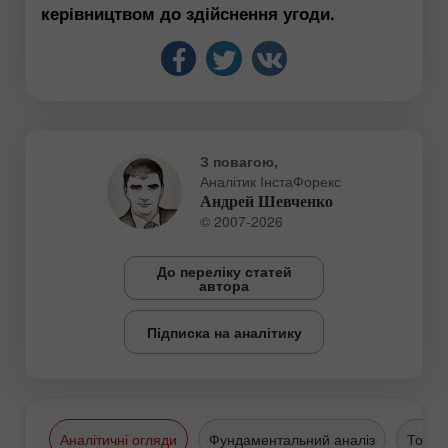
керівництвом до здійснення угоди.
З повагою,
Аналітик ІнстаФорекс
Андрей Шевченко
© 2007-2026
До переліку статей
автора
Підписка на аналітику
Аналітичні огляди
Фундаментальний аналіз
Торго