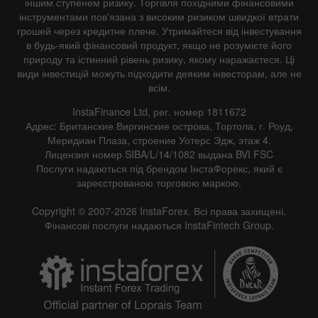
іншим ступенем ризику. Торгівля похідними фінансовими
інструментами пов'язана з високим ризиком швидкої втрати
грошей через кредитне плече. Утримайтеся від інвестування
в будь-який фінансовий продукт, якщо не розумієте його
природу та істинний рівень ризику, якому наражаєтеся. Ці
види інвестицій можуть підходити деяким інвесторам, але не
всім.
InstaFinance Ltd, рег. номер 1811672
Адрес: Британские Виргинские острова, Тортола, г. Роуд,
Меридиан Плаза, строение Уотерс Эдж, этаж 4.
Лицензия номер SIBA/L/14/1082 выдана BVI FSC
Послуги надаються під брендом ІнстаФорекс, який є
зареєстрованою торговою маркою.
Copyright © 2007-2026 InstaForex. Всі права захищені.
Фінансові послуги надаються InstaFintech Group.