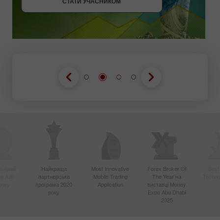
СТАТИ УЧАСНИКОМ
вніший
Найкраща
Most Innovative
Forex Broker Of
Best
в Азії
партнерська
Mobile Trading
The Year на
Techno
року
програма 2020
Application
виставці Money
року
Expo Abu Dhabi
2025