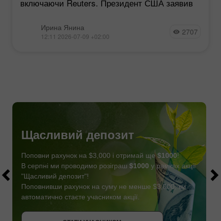
включаючи Reuters. Президент США заявив
Ирина Янина
2707
12:11 2026-07-09 +02:00
Щасливий депозит
Поповни рахунок на $3,000 і отримай ще
$1000
!
В серпні ми проводимо розіграш
$1000
у рамках акції
"Щасливий депозит"!
Поповнивши рахунок на суму не менше $3,000, ви
автоматично стаєте учасником акції.
СТАТИ УЧАСНИКОМ
ОТРИМАТИ БОНУС
СТАТИ УЧАСНИКОМ