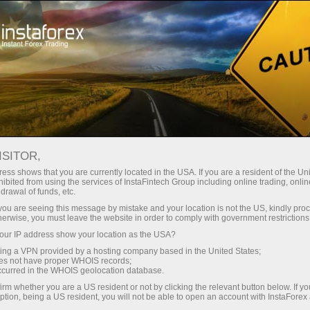
Трейдерам
Форекс огляди
Торговый план
ISITOR,
20.05.2026: Аналітичні огляди
ess shows that you are currently located in the USA. If you are a resident of the Uni
ibited from using the services of InstaFintech Group including online trading, online
Форекс: Видеообзор рынка,
drawal of funds, etc.
торговые рекомендации, ответы на
k you are seeing this message by mistake and your location is not the US, kindly pro
herwise, you must leave the website in order to comply with government restrictions
вопросы
ur IP address show your location as the USA?
sing a VPN provided by a hosting company based in the United States;
oes not have proper WHOIS records;
occurred in the WHOIS geolocation database.
рговий рахунок
irm whether you are a US resident or not by clicking the relevant button below. If y
ption, being a US resident, you will not be able to open an account with InstaForex