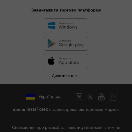
Завантажити торгову платформу
Дивитися ще...
Українська
Бренд InstaForex
є зареєстрованою торговою маркою
Сповіщення про ризики: всі інвестиції пов'язані з тим чи