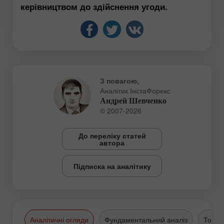
керівництвом до здійснення угоди.
З повагою,
Аналітик ІнстаФорекс
Андрей Шевченко
© 2007-2026
До переліку статей
автора
Підписка на аналітику
Аналітичні огляди
Фундаментальний аналіз
Торго