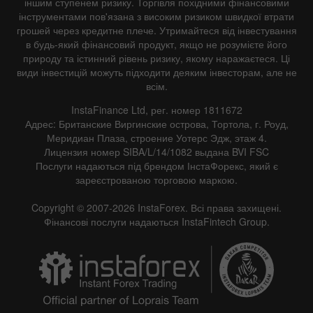
іншим ступенем ризику. Торгівля похідними фінансовими
інструментами пов'язана з високим ризиком швидкої втрати
грошей через кредитне плече. Утримайтеся від інвестування
в будь-який фінансовий продукт, якщо не розумієте його
природу та істинний рівень ризику, якому наражаєтеся. Ці
види інвестицій можуть підходити деяким інвесторам, але не
всім.
InstaFinance Ltd, рег. номер 1811672
Адрес: Британские Виргинские острова, Тортола, г. Роуд,
Меридиан Плаза, строение Уотерс Эдж, этаж 4.
Лицензия номер SIBA/L/14/1082 выдана BVI FSC
Послуги надаються під брендом ІнстаФорекс, який є
зареєстрованою торговою маркою.
Copyright © 2007-2026 InstaForex. Всі права захищені.
Фінансові послуги надаються InstaFintech Group.