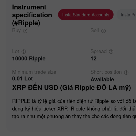
Instrument
specification
Insta.Standard Accounts
Insta.P
(#Ripple)
Buy
Sell
Lot
Spread
10000 Ripple
12
Minimum trade
size
Short
position
0.01 Lot
Available
XRP ĐẾN USD (Giá Ripple ĐÔ LA mỹ)
RIPPLE là tỷ lệ giá của tiền điện tử Ripple so với đô 
dụng ký hiệu ticker XRP. Ripple không phải là đối thủ
tạo ra như một phương án thay thế cho các đồng tiền q