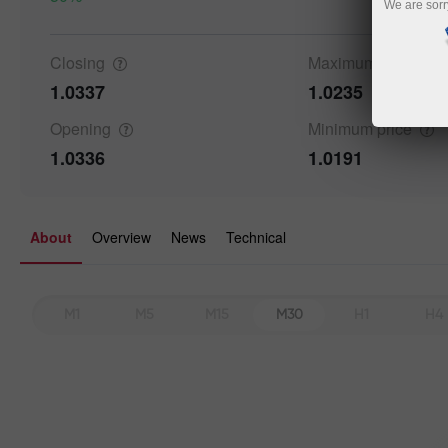
We are sorr
Closing
Maximum
price
1.0337
1.0235
Opening
Minimum
price
1.0336
1.0191
About
Overview
News
Technical
M1
M5
M15
M30
H1
H4