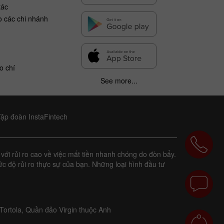
tác
o các chi nhánh
o chí
See more...
Tập đoàn InstaFintech
với rủi ro cao về việc mất tiền nhanh chóng do đòn bẩy.
c độ rủi ro thực sự của bạn. Những loại hình đầu tư
Tortola, Quần đảo Virgin thuộc Anh