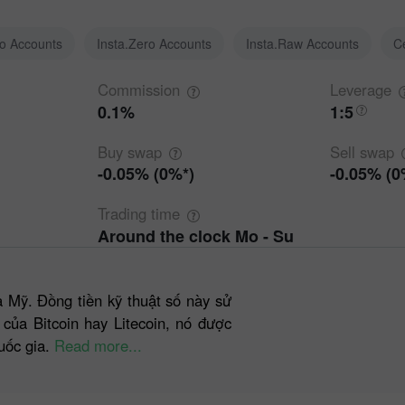
ro Accounts
Insta.Zero Accounts
Insta.Raw Accounts
C
Commission
Leverage
0.1%
1:5
Buy
swap
Sell
swap
-0.05% (0%*)
-0.05% (0
Trading
time
Around the clock Mo - Su
la Mỹ. Đồng tiền kỹ thuật số này sử
 của Bitcoin hay Litecoin, nó được
uốc gia.
Read more...