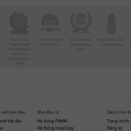
d
Nhà môi giới
The best crypto
Best Customer
Best Broker 2022
Forex tốt nhất
broker 2022
Service Broker
in Latin America
4
theo kết quả Hội
2022
nghị Forex
Traders Dubai–
2023
 mới bắt đầu
Nhà đầu tư
Dành cho Đố
 mới bắt đầu
Hệ thống PAMM
Trang chính
mo
Hệ thống InstaCopy
Đăng ký