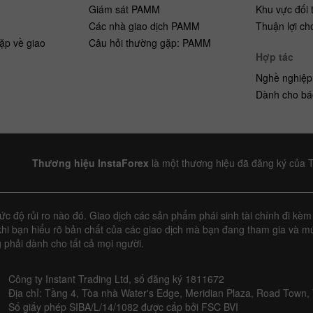
h
Giám sát PAMM
Khu vực đối 
Các nhà giao dịch PAMM
Thuận lợi ch
ặp về giao
Câu hỏi thường gặp: PAMM
Hợp tác
Nghề nghiệp
Dành cho bá
Thương hiệu InstaForex
là một thương hiệu đã đăng ký của 
 độ rủi ro nào đó. Giao dịch các sản phẩm phái sinh tài chính đi kèm 
hi bạn hiểu rõ bản chất của các giao dịch mà bạn đang tham gia và mứ
 phải dành cho tất cả mọi người.
Công ty Instant Trading Ltd, số đăng ký 1811672
Địa chỉ: Tầng 4, Tòa nhà Water's Edge, Meridian Plaza, Road Town, 
Số giấy phép SIBA/L/14/1082 được cấp bởi FSC BVI