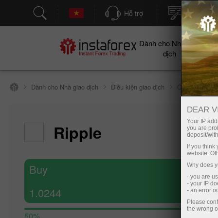
Hỗ trợ
Mở tài kh
Dành cho Nhà giao
Cho
dịch
Dành cho Nhà giao dịch
Điều kiện giao dịch
Công cụ giao 
DEAR V
Your IP addr
Ripple
you are proh
deposit/with
If you thin
website. Ot
Buy
Why does yo
- you are u
- your IP d
1.0244
- an error 
Please conf
the wrong o
50%