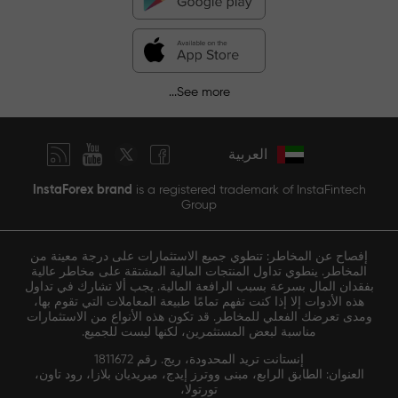
See more...
العربية
InstaForex brand
is a registered trademark of InstaFintech
Group
إفصاح عن المخاطر: تنطوي جميع الاستثمارات على درجة معينة من
المخاطر. ينطوي تداول المنتجات المالية المشتقة على مخاطر عالية
بفقدان المال بسرعة بسبب الرافعة المالية. يجب ألا تشارك في تداول
هذه الأدوات إلا إذا كنت تفهم تمامًا طبيعة المعاملات التي تقوم بها،
ومدى تعرضك الفعلي للمخاطر. قد تكون هذه الأنواع من الاستثمارات
مناسبة لبعض المستثمرين، لكنها ليست للجميع.
إنستانت تريد المحدودة، ريج. رقم 1811672
العنوان: الطابق الرابع، مبنى ووترز إيدج، ميريديان بلازا، رود تاون،
تورتولا،