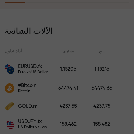
يُعوّض برنامج التأمين ضد المخاطر
خسائرك ويضمن لك مضاعفة أرباحك
الآلات الشائعة
ثلاث مرات خلال ستة أشهر. تداول
براحة بال تامة، فرأس مالك في أمان!
ید
يبيع
يشتري
أداة تداول
EURUSD.fx
1.15206
1.15216
Euro vs US Dollar
أودع أموالاً واحصل على مكافأة تفوق
قيمة إيداعك بألف مرة. هذا ليس خطأً
#Bitcoin
64474.41
64474.66
مطبعياً. كلما زاد مبلغ الإيداع، زادت
Bitcoin
قيمة المكافأة.
GOLD.m
4237.55
4237.75
USDJPY.fx
158.462
158.482
US Dollar vs Japanese Yen