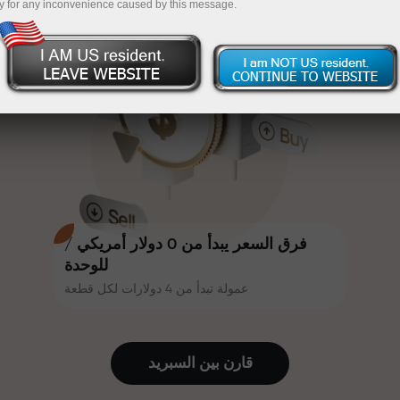
y for any inconvenience caused by this message.
أكثر جاذبية. يمكن لكل عميل في إنستا
InstaForex
قم بإيداع المبلغ في حسابك باستخدام $333 — اختر هدية
فوركس الحصول على مكافأة تصل إلى
30% على إيداعه، والاستفادة من
تصل قيمتها إلى $1,500
عروض ترويجية وعروض خاصة أخرى.
تداول بدون مخاطرة -
نحن نضمن أرباحك
تتشارك سرعة المسار وسرعة التداول
مكافأة تصل إلى 1000 ضعف - أكبر
نفس القيم. يُضفي أليش لوبرايس
مضاعف في السوق
عناصر الحماس والانضباط على عالم
التداول، ويعمل كشريك يُلهم العملاء
لتحقيق أهداف طموحة.
فرق السعر يبدأ من 0 دولار أمريكي /
للوحدة
عمولة تبدأ من 4 دولارات لكل قطعة
نقدم هدايا حقيقية، وليست مكافآت أو
رموز ترويجية. يحصل كل عميل في
إنستا فوركس على هاتف آيفون أو ماك
قارن بين السبرید
بوك أو رحلة أحلامه بمجرد إيداعه مبلغًا
من المال.