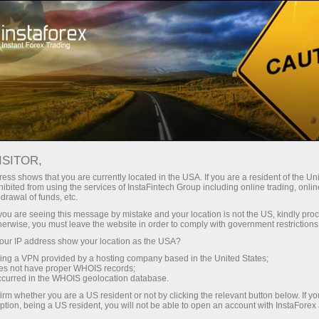
صغير الحجم
فروق الأسعار - أرباح طائلة
ISITOR,
ess shows that you are currently located in the USA. If you are a resident of the Uni
30% مكافأة
ibited from using the services of InstaFintech Group including online trading, online
مع إنستا فوركس، يمكنك الوصول إلى
drawal of funds, etc.
فرص تنافسية حقيقية: رافعة مالية تصل
لكل إيداع
k you are seeing this message by mistake and your location is not the US, kindly pro
إلى 1:5000، وبعض من أفضل فروق
herwise, you must leave the website in order to comply with government restrictions
الأسعار والعمولات في السوق، وظروف
ur IP address show your location as the USA?
سرعة
مواتية لتداول الأسهم والمؤشرات
sing a VPN provided by a hosting company based in the United States;
oes not have proper WHOIS records;
في التجارة وعلى الطريق السريع
occurred in the WHOIS geolocation database.
irm whether you are a US resident or not by clicking the relevant button below. If y
ption, being a US resident, you will not be able to open an account with InstaForex
لقد طورنا نظام مكافآت يجعل التداول
جائزة هديتك الشخصية الكبرى