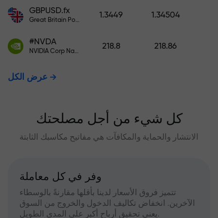
GBPUSD.fx
1.3449
1.34504
Great Britain Pound vs US Dollar
#NVDA
218.8
218.86
NVIDIA Corp Nasdaq Stock Exchange (Nasdaq) USD
عرض الكل
كل شيء من أجل مصلحتك
الانتشار والحماية والمكافآت هي مفاتيح مكاسبك الثابتة
وفر في كل معاملة
تتميز فروق الأسعار لدينا بأقلها مقارنةً بالوسطاء
الآخرين. انخفاض تكاليف الدخول والخروج من السوق
يعني تحقيق أرباح أكبر على المدى الطويل.