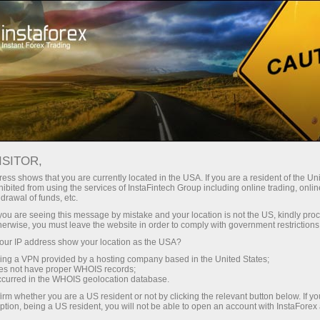
صغير الحجم
فروق الأسعار - أرباح طائلة
ISITOR,
ess shows that you are currently located in the USA. If you are a resident of the Uni
30% مكافأة
ibited from using the services of InstaFintech Group including online trading, online
مع إنستا فوركس، يمكنك الوصول إلى
drawal of funds, etc.
فرص تنافسية حقيقية: رافعة مالية تصل
لكل إيداع
k you are seeing this message by mistake and your location is not the US, kindly pro
إلى 1:5000، وبعض من أفضل فروق
herwise, you must leave the website in order to comply with government restrictions
الأسعار والعمولات في السوق، وظروف
ur IP address show your location as the USA?
سرعة
مواتية لتداول الأسهم والمؤشرات
sing a VPN provided by a hosting company based in the United States;
oes not have proper WHOIS records;
في التجارة وعلى الطريق السريع
occurred in the WHOIS geolocation database.
irm whether you are a US resident or not by clicking the relevant button below. If y
ption, being a US resident, you will not be able to open an account with InstaForex
لقد طورنا نظام مكافآت يجعل التداول
جائزة هديتك الشخصية الكبرى