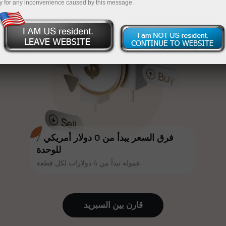
y for any inconvenience caused by this message.
أكثر جاذبية. يمكن لكل عميل في إنستا
InstaForex
قم بإيداع المبلغ في حسابك باستخدام $333 — اختر هدية
فوركس الحصول على مكافأة تصل إلى
30% على إيداعه، والاستفادة من
تصل قيمتها إلى $1,500
عروض ترويجية وعروض خاصة أخرى.
تداول بدون مخاطرة -
نحن نضمن أرباحك
تتشارك سرعة المسار وسرعة التداول
مكافأة تصل إلى 1000 ضعف - أكبر
نفس القيم. يُضفي أليش لوبرايس
مضاعف في السوق
عناصر الحماس والانضباط على عالم
التداول، ويعمل كشريك يُلهم العملاء
لتحقيق أهداف طموحة.
فرق السعر يبدأ من 0 دولار أمريكي /
للوحدة
عمولة تبدأ من 4 دولارات لكل قطعة
نقدم هدايا حقيقية، وليست مكافآت أو
رموز ترويجية. يحصل كل عميل في
إنستا فوركس على هاتف آيفون أو ماك
قارن بين السبرید
بوك أو رحلة أحلامه بمجرد إيداعه مبلغًا
من المال.