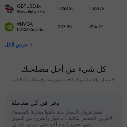
GBPUSD.fx
1.34876
1.34976
Great Britain Pound vs US Dollar
#NVDA
223.95
224.01
NVIDIA Corp Nasdaq Stock Exchange (Nasdaq) USD
عرض الكل
كل شيء من أجل مصلحتك
الانتشار والحماية والمكافآت هي مفاتيح مكاسبك الثابتة
وفر في كل معاملة
تتميز فروق الأسعار لدينا بأقلها مقارنةً بالوسطاء
الآخرين. انخفاض تكاليف الدخول والخروج من السوق
يعني تحقيق أرباح أكبر على المدى الطويل.