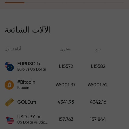
يُعوّض برنامج التأمين ضد المخاطر
خسائرك ويضمن لك مضاعفة أرباحك
الآلات الشائعة
ثلاث مرات خلال ستة أشهر. تداول
براحة بال تامة، فرأس مالك في أمان!
ید
يبيع
يشتري
أداة تداول
EURUSD.fx
1.15572
1.15582
Euro vs US Dollar
أودع أموالاً واحصل على مكافأة تفوق
قيمة إيداعك بألف مرة. هذا ليس خطأً
#Bitcoin
65001.37
65001.62
مطبعياً. كلما زاد مبلغ الإيداع، زادت
Bitcoin
قيمة المكافأة.
GOLD.m
4341.95
4342.16
USDJPY.fx
157.763
157.844
US Dollar vs Japanese Yen