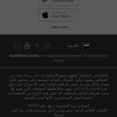
See more...
العربية
InstaForex brand
is a registered trademark of InstaFintech
Group
إفصاح عن المخاطر: تنطوي جميع الاستثمارات على درجة معينة من
المخاطر. ينطوي تداول المنتجات المالية المشتقة على مخاطر عالية
بفقدان المال بسرعة بسبب الرافعة المالية. يجب ألا تشارك في تداول
هذه الأدوات إلا إذا كنت تفهم تمامًا طبيعة المعاملات التي تقوم بها،
ومدى تعرضك الفعلي للمخاطر. قد تكون هذه الأنواع من الاستثمارات
مناسبة لبعض المستثمرين، لكنها ليست للجميع.
إنستانت تريد المحدودة، ريج. رقم 1811672
العنوان: الطابق الرابع، مبنى ووترز إيدج، ميريديان بلازا، رود تاون،
تورتولا،