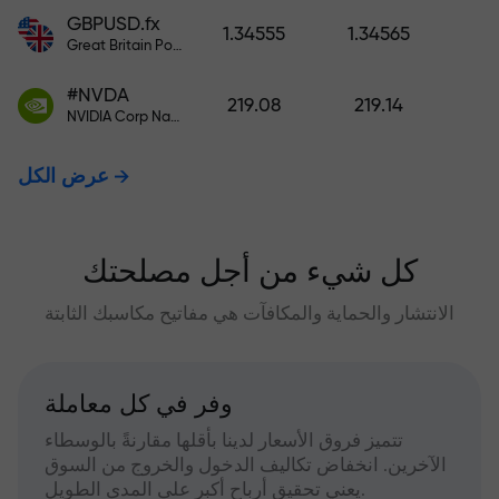
GBPUSD.fx
1.34555
1.34565
Great Britain Pound vs US Dollar
#NVDA
219.08
219.14
NVIDIA Corp Nasdaq Stock Exchange (Nasdaq) USD
عرض الكل
كل شيء من أجل مصلحتك
الانتشار والحماية والمكافآت هي مفاتيح مكاسبك الثابتة
وفر في كل معاملة
تتميز فروق الأسعار لدينا بأقلها مقارنةً بالوسطاء
الآخرين. انخفاض تكاليف الدخول والخروج من السوق
يعني تحقيق أرباح أكبر على المدى الطويل.