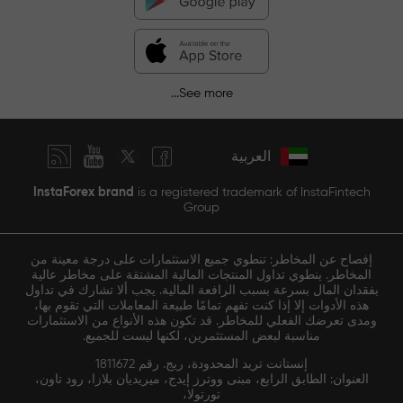
See more...
العربية
InstaForex brand
is a registered trademark of InstaFintech
Group
إفصاح عن المخاطر: تنطوي جميع الاستثمارات على درجة معينة من
المخاطر. ينطوي تداول المنتجات المالية المشتقة على مخاطر عالية
بفقدان المال بسرعة بسبب الرافعة المالية. يجب ألا تشارك في تداول
هذه الأدوات إلا إذا كنت تفهم تمامًا طبيعة المعاملات التي تقوم بها،
ومدى تعرضك الفعلي للمخاطر. قد تكون هذه الأنواع من الاستثمارات
مناسبة لبعض المستثمرين، لكنها ليست للجميع.
إنستانت تريد المحدودة، ريج. رقم 1811672
العنوان: الطابق الرابع، مبنى ووترز إيدج، ميريديان بلازا، رود تاون،
تورتولا،