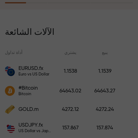
يُعوّض برنامج التأمين ضد المخاطر
خسائرك ويضمن لك مضاعفة أرباحك
الآلات الشائعة
ثلاث مرات خلال ستة أشهر. تداول
براحة بال تامة، فرأس مالك في أمان!
ید
يبيع
يشتري
أداة تداول
EURUSD.fx
1.1538
1.1539
Euro vs US Dollar
أودع أموالاً واحصل على مكافأة تفوق
قيمة إيداعك بألف مرة. هذا ليس خطأً
#Bitcoin
64643.02
64643.27
مطبعياً. كلما زاد مبلغ الإيداع، زادت
Bitcoin
قيمة المكافأة.
GOLD.m
4272.12
4272.24
USDJPY.fx
157.867
157.874
US Dollar vs Japanese Yen