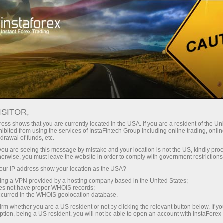
صغير الحجم
فروق الأسعار - أرباح طائلة
ISITOR,
ess shows that you are currently located in the USA. If you are a resident of the Uni
30% مكافأة
ibited from using the services of InstaFintech Group including online trading, online
مع إنستا فوركس، يمكنك الوصول إلى
drawal of funds, etc.
فرص تنافسية حقيقية: رافعة مالية تصل
لكل إيداع
k you are seeing this message by mistake and your location is not the US, kindly pro
إلى 1:5000، وبعض من أفضل فروق
herwise, you must leave the website in order to comply with government restrictions
الأسعار والعمولات في السوق، وظروف
ur IP address show your location as the USA?
سرعة
مواتية لتداول الأسهم والمؤشرات
sing a VPN provided by a hosting company based in the United States;
oes not have proper WHOIS records;
في التجارة وعلى الطريق السريع
occurred in the WHOIS geolocation database.
irm whether you are a US resident or not by clicking the relevant button below. If y
ption, being a US resident, you will not be able to open an account with InstaForex
لقد طورنا نظام مكافآت يجعل التداول
جائزة هديتك الشخصية الكبرى