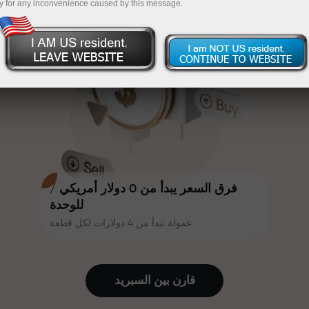
y for any inconvenience caused by this message.
أكثر جاذبية. يمكن لكل عميل في إنستا
InstaForex
قم بإيداع المبلغ في حسابك باستخدام $333 — اختر هدية
فوركس الحصول على مكافأة تصل إلى
30% على إيداعه، والاستفادة من
تصل قيمتها إلى $1,500
عروض ترويجية وعروض خاصة أخرى.
تداول بدون مخاطرة -
نحن نضمن أرباحك
تتشارك سرعة المسار وسرعة التداول
مكافأة تصل إلى 1000 ضعف - أكبر
نفس القيم. يُضفي أليش لوبرايس
مضاعف في السوق
عناصر الحماس والانضباط على عالم
التداول، ويعمل كشريك يُلهم العملاء
لتحقيق أهداف طموحة.
فرق السعر يبدأ من 0 دولار أمريكي /
للوحدة
عمولة تبدأ من 4 دولارات لكل قطعة
نقدم هدايا حقيقية، وليست مكافآت أو
رموز ترويجية. يحصل كل عميل في
إنستا فوركس على هاتف آيفون أو ماك
قارن بين السبرید
بوك أو رحلة أحلامه بمجرد إيداعه مبلغًا
من المال.