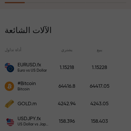
يُعوّض برنامج التأمين ضد المخاطر
خسائرك ويضمن لك مضاعفة أرباحك
الآلات الشائعة
ثلاث مرات خلال ستة أشهر. تداول
براحة بال تامة، فرأس مالك في أمان!
ید
يبيع
يشتري
أداة تداول
EURUSD.fx
1.15218
1.15228
Euro vs US Dollar
أودع أموالاً واحصل على مكافأة تفوق
قيمة إيداعك بألف مرة. هذا ليس خطأً
#Bitcoin
64416.8
64417.05
مطبعياً. كلما زاد مبلغ الإيداع، زادت
Bitcoin
قيمة المكافأة.
GOLD.m
4242.94
4243.05
USDJPY.fx
158.396
158.403
US Dollar vs Japanese Yen