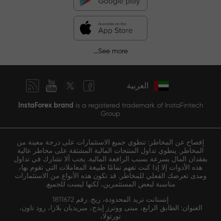
See more...
العربية
InstaForex brand
is a registered trademark of InstaFintech
Group
إفصاح عن المخاطر: تنطوي جميع الاستثمارات على درجة معينة من
المخاطر. ينطوي تداول المنتجات المالية المشتقة على مخاطر عالية
بفقدان المال بسرعة بسبب الرافعة المالية. يجب ألا تشارك في تداول
هذه الأدوات إلا إذا كنت تفهم تمامًا طبيعة المعاملات التي تقوم بها،
ومدى تعرضك الفعلي للمخاطر. قد تكون هذه الأنواع من الاستثمارات
مناسبة لبعض المستثمرين، لكنها ليست للجميع.
إنستانت تريد المحدودة، ريج. رقم 1811672
العنوان: الطابق الرابع، مبنى ووترز إيدج، ميريديان بلازا، رود تاون،
تورتولا،