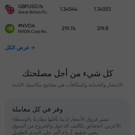
GBPUSD.fx
1.34544
1.34553
Great Britain Pound vs US Dollar
#NVDA
219.74
219.8
NVIDIA Corp Nasdaq Stock Exchange (Nasdaq) USD
عرض الكل
كل شيء من أجل مصلحتك
الانتشار والحماية والمكافآت هي مفاتيح مكاسبك الثابتة
وفر في كل معاملة
تتميز فروق الأسعار لدينا بأقلها مقارنةً بالوسطاء
الآخرين. انخفاض تكاليف الدخول والخروج من السوق
يعني تحقيق أرباح أكبر على المدى الطويل.