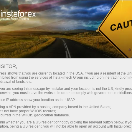
صغير الحجم
فروق الأسعار - أرباح طائلة
ISITOR,
ess shows that you are currently located in the USA. If you are a resident of the Uni
30% مكافأة
ibited from using the services of InstaFintech Group including online trading, online
مع إنستا فوركس، يمكنك الوصول إلى
drawal of funds, etc.
فرص تنافسية حقيقية: رافعة مالية تصل
لكل إيداع
k you are seeing this message by mistake and your location is not the US, kindly pro
إلى 1:5000، وبعض من أفضل فروق
herwise, you must leave the website in order to comply with government restrictions
الأسعار والعمولات في السوق، وظروف
ur IP address show your location as the USA?
سرعة
مواتية لتداول الأسهم والمؤشرات
sing a VPN provided by a hosting company based in the United States;
oes not have proper WHOIS records;
في التجارة وعلى الطريق السريع
occurred in the WHOIS geolocation database.
irm whether you are a US resident or not by clicking the relevant button below. If y
ption, being a US resident, you will not be able to open an account with InstaForex
لقد طورنا نظام مكافآت يجعل التداول
جائزة هديتك الشخصية الكبرى