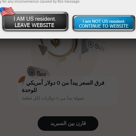
y for any inconvenience caused by this message.
أكثر جاذبية. يمكن لكل عميل في إنستا
InstaForex
قم بإيداع المبلغ في حسابك باستخدام $333 — اختر هدية
فوركس الحصول على مكافأة تصل إلى
30% على إيداعه، والاستفادة من
تصل قيمتها إلى $1,500
عروض ترويجية وعروض خاصة أخرى.
تداول بدون مخاطرة -
نحن نضمن أرباحك
تتشارك سرعة المسار وسرعة التداول
مكافأة تصل إلى 1000 ضعف - أكبر
نفس القيم. يُضفي أليش لوبرايس
مضاعف في السوق
عناصر الحماس والانضباط على عالم
التداول، ويعمل كشريك يُلهم العملاء
لتحقيق أهداف طموحة.
فرق السعر يبدأ من 0 دولار أمريكي /
للوحدة
عمولة تبدأ من 4 دولارات لكل قطعة
نقدم هدايا حقيقية، وليست مكافآت أو
رموز ترويجية. يحصل كل عميل في
إنستا فوركس على هاتف آيفون أو ماك
قارن بين السبرید
بوك أو رحلة أحلامه بمجرد إيداعه مبلغًا
من المال.