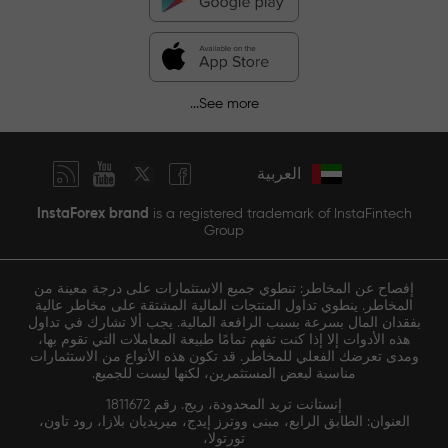
See more...
العربية
InstaForex brand
is a registered trademark of InstaFintech
Group
إفصاح عن المخاطر: تنطوي جميع الاستثمارات على درجة معينة من
المخاطر. ينطوي تداول المنتجات المالية المشتقة على مخاطر عالية
بفقدان المال بسرعة بسبب الرافعة المالية. يجب ألا تشارك في تداول
هذه الأدوات إلا إذا كنت تفهم تمامًا طبيعة المعاملات التي تقوم بها،
ومدى تعرضك الفعلي للمخاطر. قد تكون هذه الأنواع من الاستثمارات
مناسبة لبعض المستثمرين، لكنها ليست للجميع.
إنستانت تريد المحدودة، ريج. رقم 1811672
العنوان: الطابق الرابع، مبنى ووترز إيدج، ميريديان بلازا، رود تاون،
تورتولا،