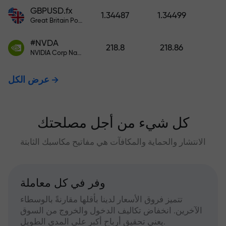
GBPUSD.fx
1.34487
1.34499
Great Britain Pound vs US Dollar
#NVDA
218.8
218.86
NVIDIA Corp Nasdaq Stock Exchange (Nasdaq) USD
عرض الكل
كل شيء من أجل مصلحتك
الانتشار والحماية والمكافآت هي مفاتيح مكاسبك الثابتة
وفر في كل معاملة
تتميز فروق الأسعار لدينا بأقلها مقارنةً بالوسطاء
الآخرين. انخفاض تكاليف الدخول والخروج من السوق
يعني تحقيق أرباح أكبر على المدى الطويل.