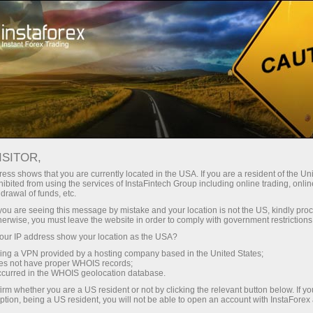
صغير الحجم
فروق الأسعار - أرباح طائلة
ISITOR,
ess shows that you are currently located in the USA. If you are a resident of the Uni
30% مكافأة
ibited from using the services of InstaFintech Group including online trading, online
مع إنستا فوركس، يمكنك الوصول إلى
drawal of funds, etc.
فرص تنافسية حقيقية: رافعة مالية تصل
لكل إيداع
k you are seeing this message by mistake and your location is not the US, kindly pro
إلى 1:5000، وبعض من أفضل فروق
herwise, you must leave the website in order to comply with government restrictions
الأسعار والعمولات في السوق، وظروف
ur IP address show your location as the USA?
سرعة
مواتية لتداول الأسهم والمؤشرات
sing a VPN provided by a hosting company based in the United States;
oes not have proper WHOIS records;
في التجارة وعلى الطريق السريع
occurred in the WHOIS geolocation database.
irm whether you are a US resident or not by clicking the relevant button below. If y
ption, being a US resident, you will not be able to open an account with InstaForex
لقد طورنا نظام مكافآت يجعل التداول
جائزة هديتك الشخصية الكبرى