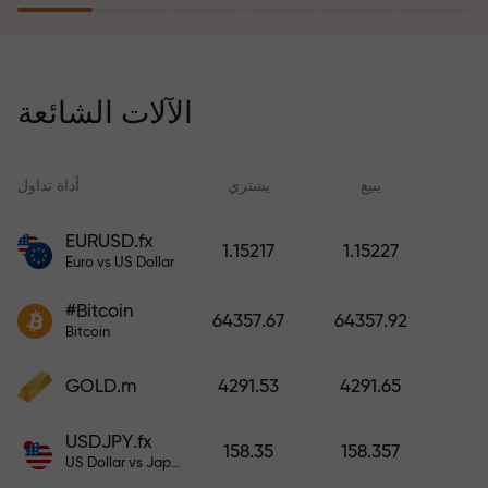
يُعوّض برنامج التأمين ضد المخاطر
خسائرك ويضمن لك مضاعفة أرباحك
الآلات الشائعة
ثلاث مرات خلال ستة أشهر. تداول
براحة بال تامة، فرأس مالك في أمان!
ید
يبيع
يشتري
أداة تداول
EURUSD.fx
1.15217
1.15227
Euro vs US Dollar
أودع أموالاً واحصل على مكافأة تفوق
قيمة إيداعك بألف مرة. هذا ليس خطأً
#Bitcoin
64357.67
64357.92
مطبعياً. كلما زاد مبلغ الإيداع، زادت
Bitcoin
قيمة المكافأة.
GOLD.m
4291.53
4291.65
USDJPY.fx
158.35
158.357
US Dollar vs Japanese Yen