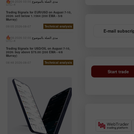
مدى الصلة بالموضوع
03:00 2026-08-21
UTC--4
Trading Signals for EUR/USD on August 7-10,
2026: sell below 1.1564 (200 EMA - 5/8
Murray)
09:05 2026-08-07
Technical analysis
E-mail subscri
مدى الصلة بالموضوع
02:00 2026-08-21
UTC--4
Trading Signals for USD/OIL on August 7-10,
2026: buy above $75.00 (200 EMA - 4/8
Murray)
08:48 2026-08-07
Technical analysis
Start trade