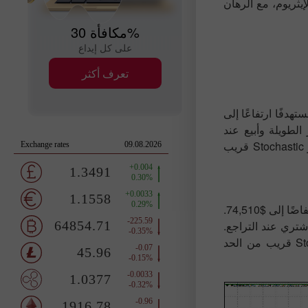
يثريوم، مع الرهان
مكافأة 30%
على كل إيداع
تعرف أكثر
ء البيتكوين اليوم عند مستوى $76,100، مستهدفًا ارتفاعًا إلى
 من المراكز الطويلة وأبيع عند
التراجع. قبل الشراء عند الاختراق، تأكد من أن مؤشر Stochastic قريب
أخطط لبيع البيتكوين اليوم عند $75,540، مستهدفًا انخفاضًا إلى $74,510.
يرة وأشتري عند التراجع.
قبل البيع عند الاختراق، تأكد من أن مؤشر Stochastic قريب من الحد