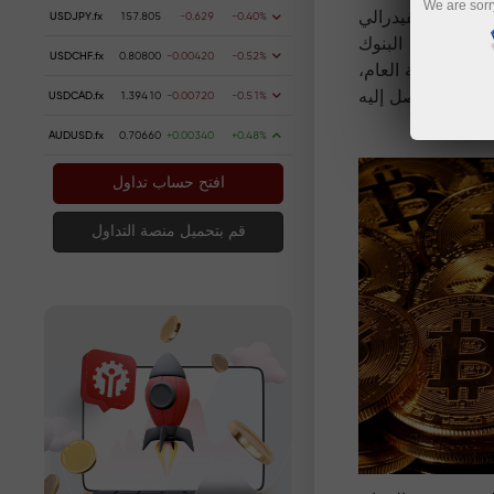
We are sorr
ن 10% في يوم واحد بعد أن خفض الاحتياطي الفيدرالي
USDJPY.fx
157.805
-0.629
-0.40%
وم الخميس. جاء هذا التحرك بعد أن اتبعت البنوك
USDCHF.fx
0.80800
-0.00420
-0.52%
 منذ بداية العام،
 طفيف في معدلات البطالة لكنها لا تزال منخفضة. كما أبرز البيان الصحفي أن التضخم يقترب من هدف اللجنة البالغ 2% لكنه لم يصل إليه
USDCAD.fx
1.39410
-0.00720
-0.51%
AUDUSD.fx
0.70660
+0.00340
+0.48%
افتح حساب تداول
قم بتحميل منصة التداول