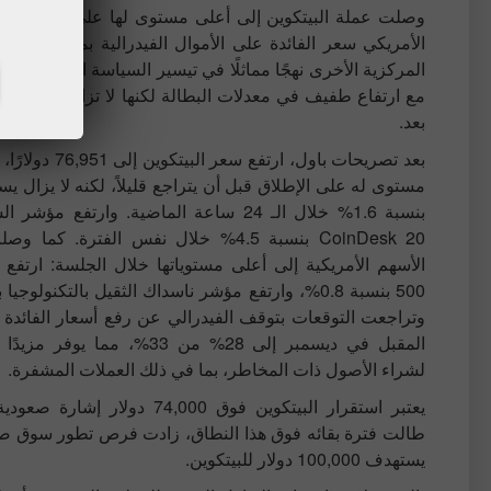
المركزية الأخرى نهجًا مماثلًا في تيسير السياسة النقدية. 
بعد.
بعد تصريحات باول، ارتفع سعر
مستوى له على الإطلاق قبل أن يتراجع قليلاً، لكنه لا يزال
بنسبة 1.6% خلال الـ 24 ساعة الماضية. وارتفع م
CoinDesk 20 بنسبة 4.5% خلال نفس الفترة. ك
وتراجعت التوقعات بتوقف الفيدرالي عن رفع أسعار الفائدة 
المقبل في ديسمبر إلى 28% من 33%، مما ي
لشراء الأصول ذات المخاطر، بما في ذلك العملات المشفرة.
يعتبر استقرار البيتكوين فوق 74,000 دولار 
طالت فترة بقائه فوق هذا النطاق، زادت فرص تطور سوق صا
يستهدف 100,000 دولار للبيتكوين.