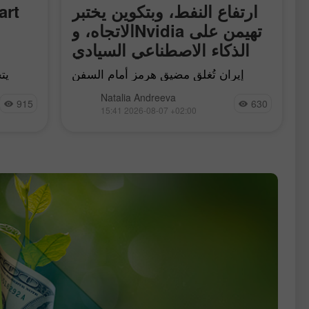
ارتفاع النفط، وبتكوين يختبر
الاتجاه، وNvidia تهيمن على
الذكاء الاصطناعي السيادي
إيران تُغلق مضيق هرمز أمام السفن
"العدائية"، وBitcoin يلامس خطّ اتجاه
Natalia Andreeva
هابط، وNvidia تُسيطر على 92% من
أ
915
630
فة
15:41 2026-08-07 +02:00
سوق الذكاء الاصطناعي السيادي،
وGoogle تجري محادثات للاستحواذ على
Mechanize مقابل 1.5 مليار
ت