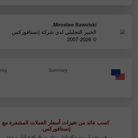
,
Miroslaw Bawulski
الخبير التحليلي لدى شركة إنستافوركس
© 2007-2026
ency
Summary
كسب عائد من تغيرات أسعار العملات المشفرة مع
إنستافوركس.
قم بتحميل منصة التداول ميتاتريدر 4 وافتح أول صفقة.