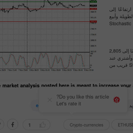
لار، مستهدفًا ارتفاعًا إلى
لمراكز الطويلة وأبيع
عند التراجع. قبل الشراء عند الاختراق، تأكد من أن مؤشر Stochastic
أخطط لبيع إيثريوم اليوم بسعر 2,883 دولار، مستهدفًا انخفاضًا إلى 2,805
قصيرة وأشتري عند
التراجع. قبل البيع عند الاختراق، تأكد من أن مؤشر Stochastic قريب من
e market analysis posted here is meant to increase your
Do you like this article?
Let's rate it
د الإلكتروني
editorial-board@instaforex.com
1
Crypto-currencies