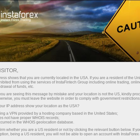
حب
منصة التداول
فتح الحساب الفوري
للمبتدئين
للمستثمرين
للشركاء
الحمل
Crypto-c
ISITOR,
ess shows that you are currently located in the USA. If you are a resident of the Uni
ibited from using the services of InstaFintech Group including online trading, online
صيات التداول لسوق العملات الرقمية في 8 نوفمبر
drawal of funds, etc.
k you are seeing this message by mistake and your location is not the US, kindly pro
herwise, you must leave the website in order to comply with government restrictions
فتح حساب تجر
ur IP address show your location as the USA?
sing a VPN provided by a hosting company based in the United States;
oes not have proper WHOIS records;
occurred in the WHOIS geolocation database.
irm whether you are a US resident or not by clicking the relevant button below. If y
ption, being a US resident, you will not be able to open an account with InstaForex