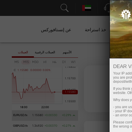
الدعم
ات
خذ استراحة
عن إنستافوركس
الأسهم
العملات الرقمية
العملات
M5
M15
M30
H1
H4
D1
W1
DEAR V
C
1
.
1
5
5
8
0
0
.
0
0
0
0
0
0
.
0
0
%
Your IP addr
you are proh
deposit/with
If you thin
website. Ot
يبي
فتح حساب تداول
Why does yo
- you are u
- your IP d
- an error 
EURUSD.fx
1.15580
+0.00330
+0.29%
Please conf
the wrong o
GBPUSD.fx
1.34920
+0.00370
+0.27%