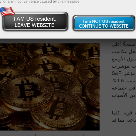
y for any inconvenience caused by this message.
وصلت عملة البيتكوين إلى أعلى مستوى لها على الإطلاق، وارتفعت عملة الإيثريوم بأكثر م
الأمريكي سعر الفائدة على الأموال الفيدرالية بمقدار 25 نقطة أساس ليصل إلى 4.5%-4.75% ي
وأشار الاحتياطي الفيدرالي إلى أن ظروف سوق العمل قد تحسنت بشكل عام
مع ارتفاع
 البيتكوين إلى 76,951 دولارًا، مسجلًا أعلى
 يسجل مكاسب
ؤشر السوق الأوسع
ما وصلت مؤشرات
الأسهم الأمريكية إلى أعلى مستوياتها خلال الجلسة: ارتفع مؤشر S&P
500 بنسبة 0.8%، وارتفع مؤشر ناسداك الثقيل بالتكنولوجيا بنسبة 1.5%.
في اجتماعه
وفر مزيدًا من الأسباب
إشارة صعودية قوية. كلما
عد، مما قد