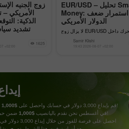
زوج الجنيه الإست
EUR/USD – تحليل Smart
الأمريكي – ت
Money: استمرار ضعف
الذكية: التوق
الدولار الأمريكي
تشديد سياس
لا يزال زوج EUR/USD يتحرك داخل
الأميركي 
الزخم الهبوطي المحلي الذي بدأ في 17
تحرك زوج الجنيه ا
Samir Klishi
بريل، لكن مع مرور كل يوم يقترب
1625
الأمريكي هذا الأسبوع به
07 +02:00
19:43 2026-08-07 +02:00
المشترون أكثر من ترسيخ اتجاههم
بوضوح صدور أهم التق
الخاص. ولتحقيق ذلك، يحتاجون
متاحة اليوم. هذه الت
الجدل حول ما إذا
إيداع
وأكثر من ذالك!
قم بإيداع 3,000 دولار في حسابك واحصل على
$1,000
ضمن حملة إيداع الحظ!
في أغسطس نحن نقدم باليانصيب
$1,000
احصل على فرصة للفوز من خ
بعد أن استوفيت هذا الشرط، تصبح مشاركًا في الحملة.