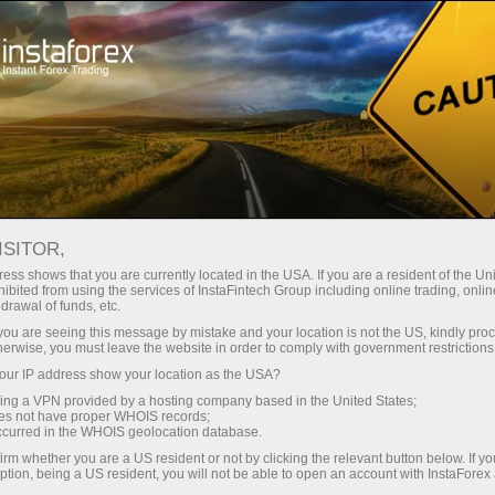
صغير الحجم
فروق الأسعار - أرباح طائلة
ISITOR,
ess shows that you are currently located in the USA. If you are a resident of the Uni
30% مكافأة
ibited from using the services of InstaFintech Group including online trading, online
مع إنستا فوركس، يمكنك الوصول إلى
drawal of funds, etc.
فرص تنافسية حقيقية: رافعة مالية تصل
لكل إيداع
k you are seeing this message by mistake and your location is not the US, kindly pro
إلى 1:5000، وبعض من أفضل فروق
herwise, you must leave the website in order to comply with government restrictions
الأسعار والعمولات في السوق، وظروف
ur IP address show your location as the USA?
سرعة
مواتية لتداول الأسهم والمؤشرات
sing a VPN provided by a hosting company based in the United States;
oes not have proper WHOIS records;
في التجارة وعلى الطريق السريع
occurred in the WHOIS geolocation database.
irm whether you are a US resident or not by clicking the relevant button below. If y
ption, being a US resident, you will not be able to open an account with InstaForex
لقد طورنا نظام مكافآت يجعل التداول
جائزة هديتك الشخصية الكبرى