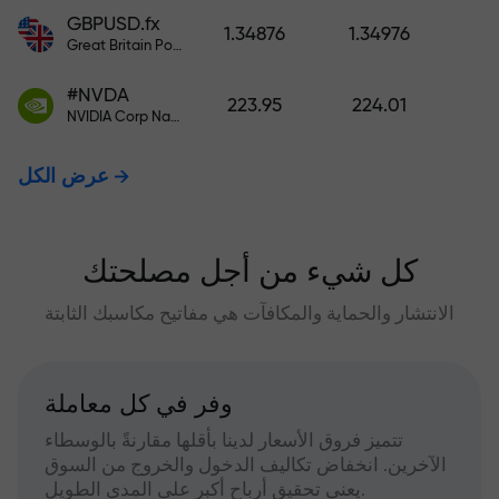
GBPUSD.fx
1.34876
1.34976
Great Britain Pound vs US Dollar
#NVDA
223.95
224.01
NVIDIA Corp Nasdaq Stock Exchange (Nasdaq) USD
عرض الكل
كل شيء من أجل مصلحتك
الانتشار والحماية والمكافآت هي مفاتيح مكاسبك الثابتة
وفر في كل معاملة
تتميز فروق الأسعار لدينا بأقلها مقارنةً بالوسطاء
الآخرين. انخفاض تكاليف الدخول والخروج من السوق
يعني تحقيق أرباح أكبر على المدى الطويل.