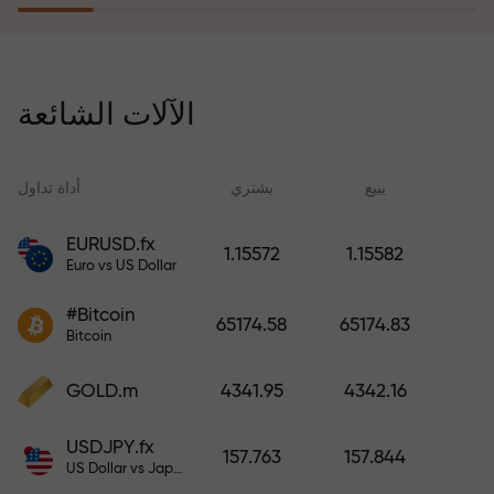
يُعوّض برنامج التأمين ضد المخاطر
خسائرك ويضمن لك مضاعفة أرباحك
الآلات الشائعة
ثلاث مرات خلال ستة أشهر. تداول
براحة بال تامة، فرأس مالك في أمان!
ید
يبيع
يشتري
أداة تداول
EURUSD.fx
1.15572
1.15582
Euro vs US Dollar
أودع أموالاً واحصل على مكافأة تفوق
قيمة إيداعك بألف مرة. هذا ليس خطأً
#Bitcoin
65174.58
65174.83
مطبعياً. كلما زاد مبلغ الإيداع، زادت
Bitcoin
قيمة المكافأة.
GOLD.m
4341.95
4342.16
USDJPY.fx
157.763
157.844
US Dollar vs Japanese Yen