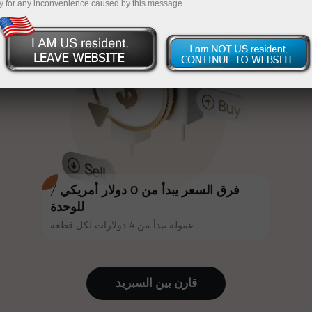
y for any inconvenience caused by this message.
أكثر جاذبية. يمكن لكل عميل في إنستا
InstaForex
قم بإيداع المبلغ في حسابك باستخدام $333 — اختر هدية
فوركس الحصول على مكافأة تصل إلى
30% على إيداعه، والاستفادة من
تصل قيمتها إلى $1,500
عروض ترويجية وعروض خاصة أخرى.
تداول بدون مخاطرة -
نحن نضمن أرباحك
تتشارك سرعة المسار وسرعة التداول
مكافأة تصل إلى 1000 ضعف - أكبر
نفس القيم. يُضفي أليش لوبرايس
مضاعف في السوق
عناصر الحماس والانضباط على عالم
التداول، ويعمل كشريك يُلهم العملاء
لتحقيق أهداف طموحة.
فرق السعر يبدأ من 0 دولار أمريكي /
للوحدة
عمولة تبدأ من 4 دولارات لكل قطعة
نقدم هدايا حقيقية، وليست مكافآت أو
رموز ترويجية. يحصل كل عميل في
إنستا فوركس على هاتف آيفون أو ماك
قارن بين السبرید
بوك أو رحلة أحلامه بمجرد إيداعه مبلغًا
من المال.