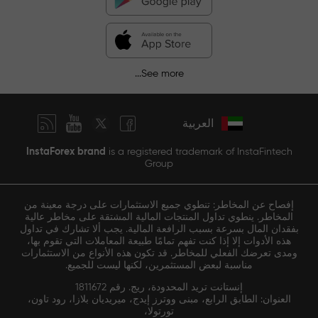
See more...
العربية
InstaForex brand
is a registered trademark of InstaFintech
Group
إفصاح عن المخاطر: تنطوي جميع الاستثمارات على درجة معينة من
المخاطر. ينطوي تداول المنتجات المالية المشتقة على مخاطر عالية
بفقدان المال بسرعة بسبب الرافعة المالية. يجب ألا تشارك في تداول
هذه الأدوات إلا إذا كنت تفهم تمامًا طبيعة المعاملات التي تقوم بها،
ومدى تعرضك الفعلي للمخاطر. قد تكون هذه الأنواع من الاستثمارات
مناسبة لبعض المستثمرين، لكنها ليست للجميع.
إنستانت تريد المحدودة، ريج. رقم 1811672
العنوان: الطابق الرابع، مبنى ووترز إيدج، ميريديان بلازا، رود تاون،
تورتولا،