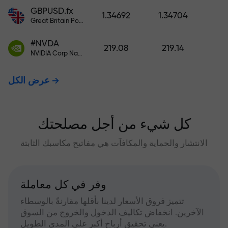
GBPUSD.fx
1.34692
1.34704
Great Britain Pound vs US Dollar
#NVDA
219.08
219.14
NVIDIA Corp Nasdaq Stock Exchange (Nasdaq) USD
عرض الكل
كل شيء من أجل مصلحتك
الانتشار والحماية والمكافآت هي مفاتيح مكاسبك الثابتة
وفر في كل معاملة
تتميز فروق الأسعار لدينا بأقلها مقارنةً بالوسطاء
الآخرين. انخفاض تكاليف الدخول والخروج من السوق
يعني تحقيق أرباح أكبر على المدى الطويل.