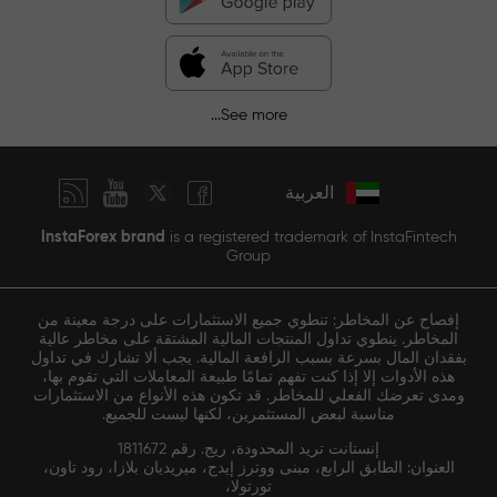
See more...
العربية
InstaForex brand
is a registered trademark of InstaFintech
Group
إفصاح عن المخاطر: تنطوي جميع الاستثمارات على درجة معينة من
المخاطر. ينطوي تداول المنتجات المالية المشتقة على مخاطر عالية
بفقدان المال بسرعة بسبب الرافعة المالية. يجب ألا تشارك في تداول
هذه الأدوات إلا إذا كنت تفهم تمامًا طبيعة المعاملات التي تقوم بها،
ومدى تعرضك الفعلي للمخاطر. قد تكون هذه الأنواع من الاستثمارات
مناسبة لبعض المستثمرين، لكنها ليست للجميع.
إنستانت تريد المحدودة، ريج. رقم 1811672
العنوان: الطابق الرابع، مبنى ووترز إيدج، ميريديان بلازا، رود تاون،
تورتولا،