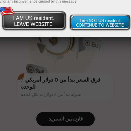
y for any inconvenience caused by this message.
أكثر جاذبية. يمكن لكل عميل في إنستا
InstaForex
قم بإيداع المبلغ في حسابك باستخدام $333 — اختر هدية
فوركس الحصول على مكافأة تصل إلى
30% على إيداعه، والاستفادة من
تصل قيمتها إلى $1,500
عروض ترويجية وعروض خاصة أخرى.
تداول بدون مخاطرة -
نحن نضمن أرباحك
تتشارك سرعة المسار وسرعة التداول
مكافأة تصل إلى 1000 ضعف - أكبر
نفس القيم. يُضفي أليش لوبرايس
مضاعف في السوق
عناصر الحماس والانضباط على عالم
التداول، ويعمل كشريك يُلهم العملاء
لتحقيق أهداف طموحة.
فرق السعر يبدأ من 0 دولار أمريكي /
للوحدة
عمولة تبدأ من 4 دولارات لكل قطعة
نقدم هدايا حقيقية، وليست مكافآت أو
رموز ترويجية. يحصل كل عميل في
إنستا فوركس على هاتف آيفون أو ماك
قارن بين السبرید
بوك أو رحلة أحلامه بمجرد إيداعه مبلغًا
من المال.