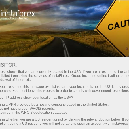
صغير الحجم
فروق الأسعار - أرباح طائلة
ISITOR,
ess shows that you are currently located in the USA. If you are a resident of the Uni
30% مكافأة
ibited from using the services of InstaFintech Group including online trading, online
مع إنستا فوركس، يمكنك الوصول إلى
drawal of funds, etc.
فرص تنافسية حقيقية: رافعة مالية تصل
لكل إيداع
k you are seeing this message by mistake and your location is not the US, kindly pro
إلى 1:5000، وبعض من أفضل فروق
herwise, you must leave the website in order to comply with government restrictions
الأسعار والعمولات في السوق، وظروف
ur IP address show your location as the USA?
سرعة
مواتية لتداول الأسهم والمؤشرات
sing a VPN provided by a hosting company based in the United States;
oes not have proper WHOIS records;
في التجارة وعلى الطريق السريع
occurred in the WHOIS geolocation database.
irm whether you are a US resident or not by clicking the relevant button below. If y
ption, being a US resident, you will not be able to open an account with InstaForex
لقد طورنا نظام مكافآت يجعل التداول
جائزة هديتك الشخصية الكبرى