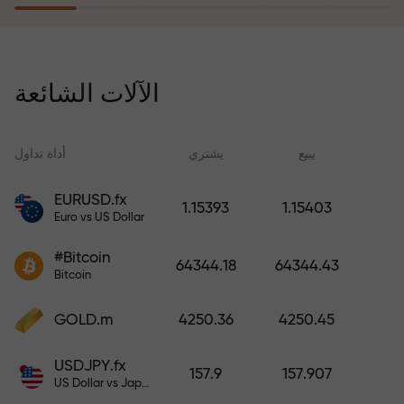
يُعوّض برنامج التأمين ضد المخاطر
خسائرك ويضمن لك مضاعفة أرباحك
الآلات الشائعة
ثلاث مرات خلال ستة أشهر. تداول
براحة بال تامة، فرأس مالك في أمان!
ید
يبيع
يشتري
أداة تداول
EURUSD.fx
1.15393
1.15403
Euro vs US Dollar
أودع أموالاً واحصل على مكافأة تفوق
قيمة إيداعك بألف مرة. هذا ليس خطأً
#Bitcoin
64344.18
64344.43
مطبعياً. كلما زاد مبلغ الإيداع، زادت
Bitcoin
قيمة المكافأة.
GOLD.m
4250.36
4250.45
USDJPY.fx
157.9
157.907
US Dollar vs Japanese Yen