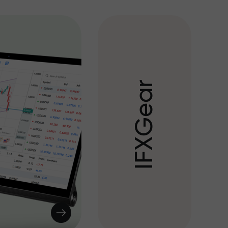
r
a
e
G
X
F
I