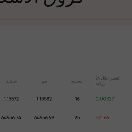
التغيير خلال 24
السبرید
يبيع
يشتري
ساعة
في التجارة وعلى 
1.15572
1.15582
16
0.00327
ليلات مع FX.CO
دورات عبر الإنترنت
جائزة هديتك ا
 اليومية لسوق الفوركس
تعلم التداول من الصفر - دورات
64956.74
64956.99
25
-21.66
 الرقمية والعقود الآجلة
وندوات عبر الإنترنت لجميع
المستويات