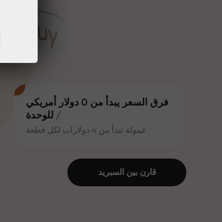
فرق السعر يبدأ من 0 دولار أمريكي
/ للوحدة
عمولة تبدأ من 4 دولارات لكل قطعة
قارن بين السبرید