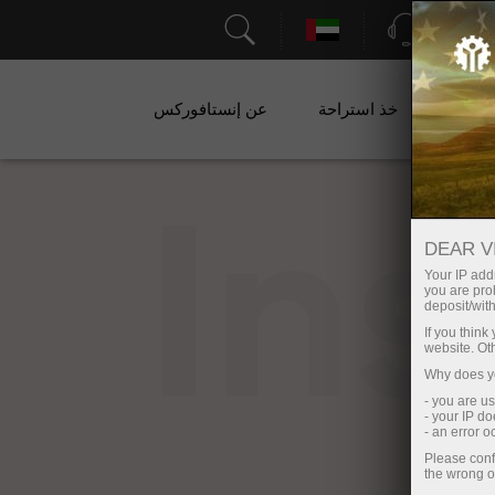
الدعم
ات
خذ استراحة
عن إنستافوركس
In
DEAR V
Your IP addr
you are proh
deposit/with
If you thin
website. Ot
Why does yo
- you are u
- your IP d
- an error 
Please conf
the wrong o