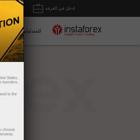
ادخل في الغرفة
إيداع/ س
للمتداولين
rex
ted States,
 transfers,
ceed to the
.
ou choose
 anyway.