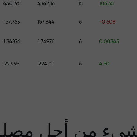
4341.95
4342.16
15
105.65
قم بإيداع المبلغ في حسابك باستخدام $333 — اختر هدية تصل قيمتها إلى $1,500
157.763
157.844
6
-0.608
تداول بدون مخاطرة -
1.34876
1.34976
6
0.00345
نحن
223.95
224.01
6
4.50
مضا
يء من أجل مصل