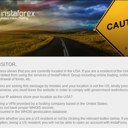
حب
منصة التداول
فتح الحساب الفوري
للمبتدئين
للمستثمرين
للشركاء
الحمل
staFo
ISITOR,
ess shows that you are currently located in the USA. If you are a resident of the Uni
ibited from using the services of InstaFintech Group including online trading, online
drawal of funds, etc.
k you are seeing this message by mistake and your location is not the US, kindly pro
herwise, you must leave the website in order to comply with government restrictions
ur IP address show your location as the USA?
sing a VPN provided by a hosting company based in the United States;
oes not have proper WHOIS records;
occurred in the WHOIS geolocation database.
irm whether you are a US resident or not by clicking the relevant button below. If y
ption, being a US resident, you will not be able to open an account with InstaForex