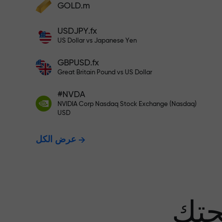
GOLD.m
أودع أموالاً واحصل على مكافأة تفوق قيمة
إيداعك بألف مرة. هذا ليس خطأً مطبعياً. كلما
USDJPY.fx
زاد مبلغ الإيداع، زادت قيمة المكافأة.
US Dollar vs Japanese Yen
GBPUSD.fx
Great Britain Pound vs US Dollar
 نضمن أرباحك
#NVDA
NVIDIA Corp Nasdaq Stock Exchange (Nasdaq)
USD
مكافأة تصل إلى 1000 ضعف - أكبر
عرض الكل
عف في السوق
حتك