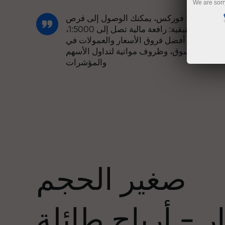
We are sorr
مع إنستا فوركس، يمكنك الوصول إلى فرص
تنافسية حقيقية: رافعة مالية تصل إلى 1:5000،
وبعض من أفضل فروق الأسعار والعمولات في
السوق، وظروف مواتية لتداول الأسهم
والمؤشرات
لقد طورنا نظام مكافآت يجعل التداول أكثر
جاذبية. يمكن لكل عميل في إنستا فوركس
عدد
الحصول على مكافأة تصل إلى 30% على
يداعه، والاستفادة من عروض ترويجية وعروض
خاصة أخرى.
صغير الحجم
تتشارك سرعة المسار وسرعة التداول نفس
القيم. يُضفي أليش لوبرايس عناصر الحماس
 - أرباح طائلة
والانضباط على عالم التداول، ويعمل كشريك