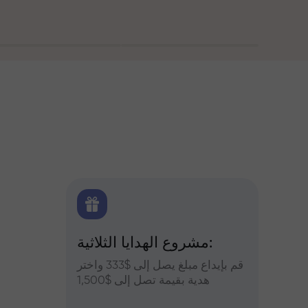
اولين
مشروع الهدايا الثلاثية:
التح
س وعزز
قم بإيداع مبلغ يصل إلى $333 واختر
التوقعات
أرباحك
هدية بقيمة تصل إلى $1,500
والعملات