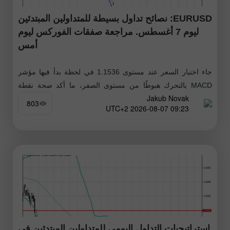
EURUSD: نصائح تداول بسيطة للمتداولين المبتدئين
ليوم 7 أغسطس. مراجعة صفقات الفوركس ليوم
أمس
جاء اختبار السعر عند مستوى 1.1536 في لحظة بدأ فيها مؤشر
MACD بالتحرك هبوطًا من مستوى الصفر، ما أكد صحة نقطة
Jakub Novak
الدخول لبيع اليورو. ونتيجة لذلك هبط الزوج بمقدار
803
09:23 2026-08-07 UTC+2
استراتيجيات التداول اليومي للمتداولين المبتدئين في