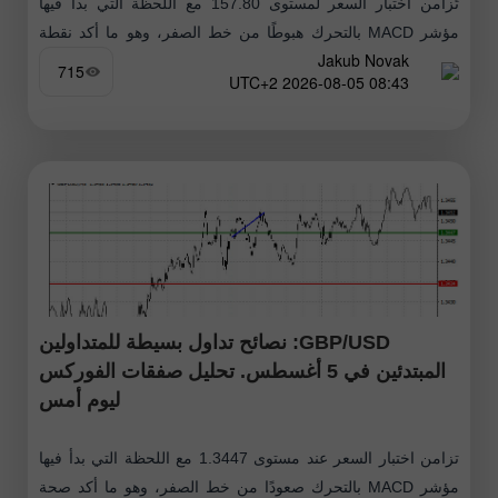
تَزامن اختبار السعر لمستوى 157.80 مع اللحظة التي بدأ فيها
مؤشر MACD بالتحرك هبوطًا من خط الصفر، وهو ما أكد نقطة
Jakub Novak
الدخول الصحيحة لبيع الدولار. ونتيجة لذلك، تراجع الزوج بأكثر
715
08:43 2026-08-05 UTC+2
GBP/USD: نصائح تداول بسيطة للمتداولين
المبتدئين في 5 أغسطس. تحليل صفقات الفوركس
ليوم أمس
تزامن اختبار السعر عند مستوى 1.3447 مع اللحظة التي بدأ فيها
مؤشر MACD بالتحرك صعودًا من خط الصفر، وهو ما أكد صحة