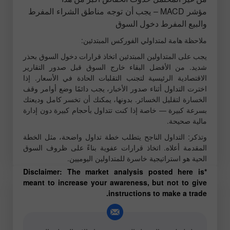
مؤشر MACD – يجب أن توجه مناطق الشراء المفرط
والبيع المفرط دخول السوق
ملاحظة هامة لمتداولي الفوركس المبتدئين:
يجب على المتداولين المبتدئين اتخاذ قرارات دخول السوق بحذر
شديد. من الأفضل البقاء خارج السوق قبل صدور التقارير
الاقتصادية الرئيسية لتجنب التقلبات الحادة في الأسعار. إذا
اخترت التداول أثناء صدور الأخبار، يجب دائمًا وضع أوامر وقف
الخسارة لتقليل الخسائر. بدونها، يمكنك أن تخسر كامل وديعتك
بسرعة كبيرة — خاصة إذا كنت تتداول بأحجام كبيرة دون إدارة
مالية صحيحة.
وتذكر: التداول الناجح يتطلب خطة تداول واضحة، مثل الخطة
المقدمة أعلاه. اتخاذ قرارات عفوية بناءً على ظروف السوق
الحية هو استراتيجية خاسرة للمتداولين اليوميين.
*Disclaimer: The market analysis posted here is
meant to increase your awareness, but not to give
instructions to make a trade.