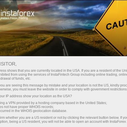
للمتداولين
تحليلات الفوركس
المراجعات التحليلية
Forecast
ISITOR,
ess shows that you are currently located in the USA. If you are a resident of the Uni
13.06.2025 12:44 PM
ibited from using the services of InstaFintech Group including online trading, online
drawal of funds, etc.
GBP/USD: نصائح تداول بسيطة للمتداولين
k you are seeing this message by mistake and your location is not the US, kindly pro
herwise, you must leave the website in order to comply with government restrictions
المبتدئين – 13 يونيو (الجلسة الأمريكية)
ur IP address show your location as the USA?
sing a VPN provided by a hosting company based in the United States;
oes not have proper WHOIS records;
occurred in the WHOIS geolocation database.
تحليل التداول ونصائح لتداول الجنيه الإسترليني
irm whether you are a US resident or not by clicking the relevant button below. If y
ption, being a US resident, you will not be able to open an account with InstaForex
حدث اختبار السعر عند 1.3526 في النصف الأول من اليوم