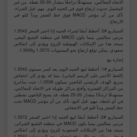
الاتجاه المعاكس، مستهدفًا تراجعًا بمقدار 30-35 نقطة. من غير
المحتمل حدوث ارتفاع قوي في الجنيه اليوم. مهم: قبل الشراء،
تأكد من أن مؤشر MACD فوق خط الصفر وبدأ للتو في
الارتفاع.
السيناريو #2: أخطط أيضًا لشراء الجنيه إذا اختبر السعر 1.3542
مرتين متتاليتين بينما يكون MACD في منطقة التشبع البيعي.
سيحد هذا من الإمكانات الهبوطية للزوج ويؤدي إلى انعكاس
صعودي. يمكن توقع ارتفاع نحو المستويات 1.3572 و1.3609.
إشارة بيع
السيناريو #1: أخطط لبيع الجنيه اليوم بعد كسر مستوى 1.3542
(الخط الأحمر على الرسم البياني)، مما قد يؤدي إلى انخفاض
سريع. الهدف الرئيسي للبائعين سيكون 1.3508، حيث سأخرج
من المراكز القصيرة وأفتح مراكز طويلة في الاتجاه المعاكس،
مستهدفًا ارتدادًا بمقدار 20-25 نقطة. قد يصبح البائعون نشطين
في أي لحظة. مهم: قبل البيع، تأكد من أن مؤشر MACD تحت
خط الصفر وبدأ للتو في الانخفاض.
السيناريو #2: أخطط أيضًا لبيع الجنيه إذا اختبر السعر 1.3572
مرتين متتاليتين بينما يكون MACD في منطقة التشبع الشرائي.
سيحد هذا من الإمكانات الصعودية للزوج ويؤدي إلى انعكاس
هبوطي. يمكن بعد ذلك توقع انخفاض نحو المستويات 1.3542