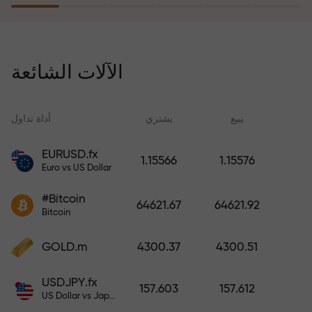
يُعوّض برنامج التأمين ضد المخاطر
خسائرك ويضمن لك مضاعفة أرباحك
الآلات الشائعة
ثلاث مرات خلال ستة أشهر. تداول
براحة بال تامة، فرأس مالك في أمان!
ید
يبيع
يشتري
أداة تداول
EURUSD.fx
1.15566
1.15576
Euro vs US Dollar
أودع أموالاً واحصل على مكافأة تفوق
قيمة إيداعك بألف مرة. هذا ليس خطأً
#Bitcoin
64621.67
64621.92
مطبعياً. كلما زاد مبلغ الإيداع، زادت
Bitcoin
قيمة المكافأة.
GOLD.m
4300.37
4300.51
USDJPY.fx
157.603
157.612
US Dollar vs Japanese Yen