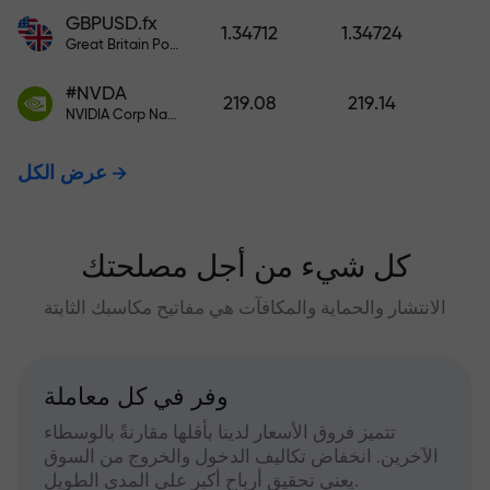
GBPUSD.fx
1.34712
1.34724
Great Britain Pound vs US Dollar
#NVDA
219.08
219.14
NVIDIA Corp Nasdaq Stock Exchange (Nasdaq) USD
عرض الكل
كل شيء من أجل مصلحتك
الانتشار والحماية والمكافآت هي مفاتيح مكاسبك الثابتة
وفر في كل معاملة
تتميز فروق الأسعار لدينا بأقلها مقارنةً بالوسطاء
الآخرين. انخفاض تكاليف الدخول والخروج من السوق
يعني تحقيق أرباح أكبر على المدى الطويل.