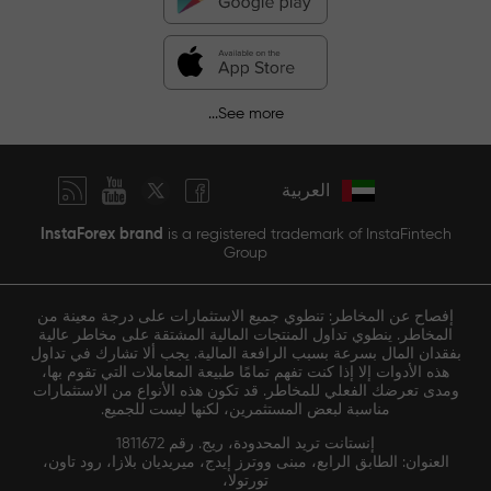
See more...
العربية
InstaForex brand
is a registered trademark of InstaFintech
Group
إفصاح عن المخاطر: تنطوي جميع الاستثمارات على درجة معينة من
المخاطر. ينطوي تداول المنتجات المالية المشتقة على مخاطر عالية
بفقدان المال بسرعة بسبب الرافعة المالية. يجب ألا تشارك في تداول
هذه الأدوات إلا إذا كنت تفهم تمامًا طبيعة المعاملات التي تقوم بها،
ومدى تعرضك الفعلي للمخاطر. قد تكون هذه الأنواع من الاستثمارات
مناسبة لبعض المستثمرين، لكنها ليست للجميع.
إنستانت تريد المحدودة، ريج. رقم 1811672
العنوان: الطابق الرابع، مبنى ووترز إيدج، ميريديان بلازا، رود تاون،
تورتولا،