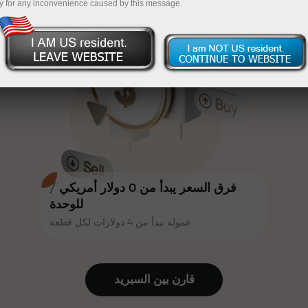
y for any inconvenience caused by this message.
أكثر جاذبية. يمكن لكل عميل في إنستا
InstaForex
قم بإيداع المبلغ في حسابك باستخدام $333 — اختر هدية
فوركس الحصول على مكافأة تصل إلى
30% على إيداعه، والاستفادة من
تصل قيمتها إلى $1,500
عروض ترويجية وعروض خاصة أخرى.
تداول بدون مخاطرة -
نحن نضمن أرباحك
تتشارك سرعة المسار وسرعة التداول
مكافأة تصل إلى 1000 ضعف - أكبر
نفس القيم. يُضفي أليش لوبرايس
مضاعف في السوق
عناصر الحماس والانضباط على عالم
التداول، ويعمل كشريك يُلهم العملاء
لتحقيق أهداف طموحة.
فرق السعر يبدأ من 0 دولار أمريكي /
للوحدة
عمولة تبدأ من 4 دولارات لكل قطعة
نقدم هدايا حقيقية، وليست مكافآت أو
رموز ترويجية. يحصل كل عميل في
إنستا فوركس على هاتف آيفون أو ماك
قارن بين السبرید
بوك أو رحلة أحلامه بمجرد إيداعه مبلغًا
من المال.