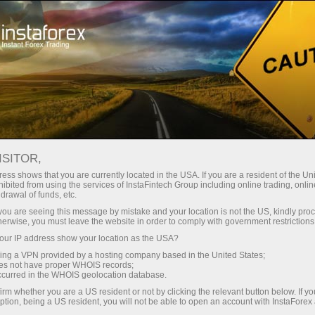
صغير الحجم
فروق الأسعار - أرباح طائلة
ISITOR,
ess shows that you are currently located in the USA. If you are a resident of the Uni
30% مكافأة
ibited from using the services of InstaFintech Group including online trading, online
مع إنستا فوركس، يمكنك الوصول إلى
drawal of funds, etc.
فرص تنافسية حقيقية: رافعة مالية تصل
لكل إيداع
k you are seeing this message by mistake and your location is not the US, kindly pro
إلى 1:5000، وبعض من أفضل فروق
herwise, you must leave the website in order to comply with government restrictions
الأسعار والعمولات في السوق، وظروف
ur IP address show your location as the USA?
سرعة
مواتية لتداول الأسهم والمؤشرات
sing a VPN provided by a hosting company based in the United States;
oes not have proper WHOIS records;
في التجارة وعلى الطريق السريع
occurred in the WHOIS geolocation database.
irm whether you are a US resident or not by clicking the relevant button below. If y
ption, being a US resident, you will not be able to open an account with InstaForex
لقد طورنا نظام مكافآت يجعل التداول
جائزة هديتك الشخصية الكبرى