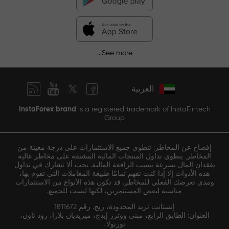
See more...
العربية
InstaForex brand
is a registered trademark of InstaFintech
Group
إفصاح عن المخاطر: تنطوي جميع الاستثمارات على درجة معينة من
المخاطر. ينطوي تداول المنتجات المالية المشتقة على مخاطر عالية
بفقدان المال بسرعة بسبب الرافعة المالية. يجب ألا تشارك في تداول
هذه الأدوات إلا إذا كنت تفهم تمامًا طبيعة المعاملات التي تقوم بها،
ومدى تعرضك الفعلي للمخاطر. قد تكون هذه الأنواع من الاستثمارات
مناسبة لبعض المستثمرين، لكنها ليست للجميع.
إنستانت تريد المحدودة، ريج. رقم 1811672
العنوان: الطابق الرابع، مبنى ووترز إيدج، ميريديان بلازا، رود تاون،
تورتولا،