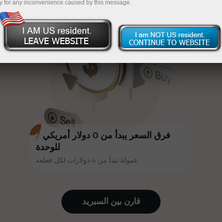
y for any inconvenience caused by this message.
أكثر جاذبية. يمكن لكل عميل في إنستا
InstaForex
قم بإيداع المبلغ في حسابك باستخدام $333 — اختر هدية
فوركس الحصول على مكافأة تصل إلى
30% على إيداعه، والاستفادة من
تصل قيمتها إلى $1,500
عروض ترويجية وعروض خاصة أخرى.
تداول بدون مخاطرة -
نحن نضمن أرباحك
تتشارك سرعة المسار وسرعة التداول
مكافأة تصل إلى 1000 ضعف - أكبر
نفس القيم. يُضفي أليش لوبرايس
مضاعف في السوق
عناصر الحماس والانضباط على عالم
التداول، ويعمل كشريك يُلهم العملاء
لتحقيق أهداف طموحة.
فرق السعر يبدأ من 0 دولار أمريكي /
للوحدة
عمولة تبدأ من 4 دولارات لكل قطعة
نقدم هدايا حقيقية، وليست مكافآت أو
رموز ترويجية. يحصل كل عميل في
إنستا فوركس على هاتف آيفون أو ماك
قارن بين السبرید
بوك أو رحلة أحلامه بمجرد إيداعه مبلغًا
من المال.