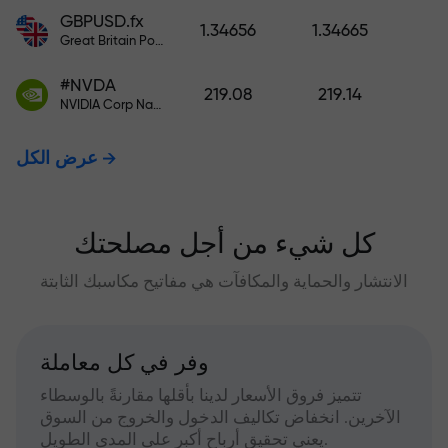
GBPUSD.fx
1.34656
1.34665
Great Britain Pound vs US Dollar
#NVDA
219.08
219.14
NVIDIA Corp Nasdaq Stock Exchange (Nasdaq) USD
عرض الكل
كل شيء من أجل مصلحتك
الانتشار والحماية والمكافآت هي مفاتيح مكاسبك الثابتة
وفر في كل معاملة
تتميز فروق الأسعار لدينا بأقلها مقارنةً بالوسطاء
الآخرين. انخفاض تكاليف الدخول والخروج من السوق
يعني تحقيق أرباح أكبر على المدى الطويل.