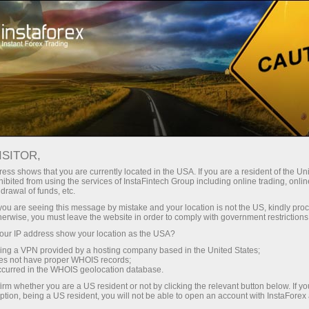
صغير الحجم
فروق الأسعار - أرباح طائلة
ISITOR,
ess shows that you are currently located in the USA. If you are a resident of the Uni
30% مكافأة
ibited from using the services of InstaFintech Group including online trading, online
مع إنستا فوركس، يمكنك الوصول إلى
drawal of funds, etc.
فرص تنافسية حقيقية: رافعة مالية تصل
لكل إيداع
k you are seeing this message by mistake and your location is not the US, kindly pro
إلى 1:5000، وبعض من أفضل فروق
herwise, you must leave the website in order to comply with government restrictions
الأسعار والعمولات في السوق، وظروف
ur IP address show your location as the USA?
سرعة
مواتية لتداول الأسهم والمؤشرات
sing a VPN provided by a hosting company based in the United States;
oes not have proper WHOIS records;
في التجارة وعلى الطريق السريع
occurred in the WHOIS geolocation database.
irm whether you are a US resident or not by clicking the relevant button below. If y
ption, being a US resident, you will not be able to open an account with InstaForex
لقد طورنا نظام مكافآت يجعل التداول
جائزة هديتك الشخصية الكبرى