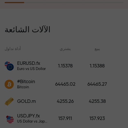
يُعوّض برنامج التأمين ضد المخاطر
خسائرك ويضمن لك مضاعفة أرباحك
الآلات الشائعة
ثلاث مرات خلال ستة أشهر. تداول
براحة بال تامة، فرأس مالك في أمان!
ید
يبيع
يشتري
أداة تداول
EURUSD.fx
1.15378
1.15388
Euro vs US Dollar
أودع أموالاً واحصل على مكافأة تفوق
قيمة إيداعك بألف مرة. هذا ليس خطأً
#Bitcoin
64465.02
64465.27
مطبعياً. كلما زاد مبلغ الإيداع، زادت
Bitcoin
قيمة المكافأة.
GOLD.m
4255.26
4255.38
USDJPY.fx
157.911
157.923
US Dollar vs Japanese Yen