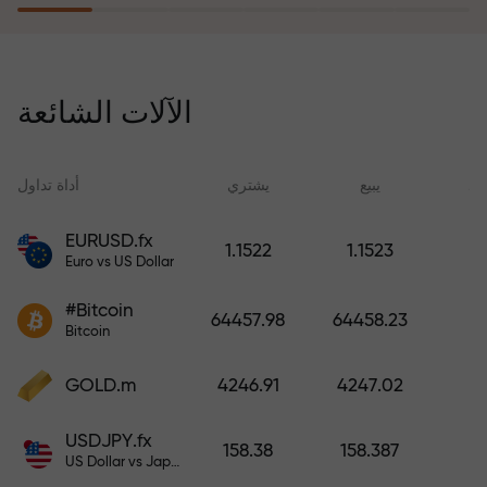
يُعوّض برنامج التأمين ضد المخاطر
خسائرك ويضمن لك مضاعفة أرباحك
الآلات الشائعة
ثلاث مرات خلال ستة أشهر. تداول
براحة بال تامة، فرأس مالك في أمان!
ید
يبيع
يشتري
أداة تداول
EURUSD.fx
1.1522
1.1523
Euro vs US Dollar
أودع أموالاً واحصل على مكافأة تفوق
قيمة إيداعك بألف مرة. هذا ليس خطأً
#Bitcoin
64457.98
64458.23
مطبعياً. كلما زاد مبلغ الإيداع، زادت
Bitcoin
قيمة المكافأة.
GOLD.m
4246.91
4247.02
USDJPY.fx
158.38
158.387
US Dollar vs Japanese Yen