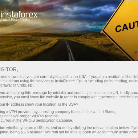
صغير الحجم
فروق الأسعار - أرباح طائلة
ISITOR,
ess shows that you are currently located in the USA. If you are a resident of the Uni
30% مكافأة
ibited from using the services of InstaFintech Group including online trading, online
مع إنستا فوركس، يمكنك الوصول إلى
drawal of funds, etc.
فرص تنافسية حقيقية: رافعة مالية تصل
لكل إيداع
k you are seeing this message by mistake and your location is not the US, kindly pro
إلى 1:5000، وبعض من أفضل فروق
herwise, you must leave the website in order to comply with government restrictions
الأسعار والعمولات في السوق، وظروف
ur IP address show your location as the USA?
سرعة
مواتية لتداول الأسهم والمؤشرات
sing a VPN provided by a hosting company based in the United States;
oes not have proper WHOIS records;
في التجارة وعلى الطريق السريع
occurred in the WHOIS geolocation database.
irm whether you are a US resident or not by clicking the relevant button below. If y
ption, being a US resident, you will not be able to open an account with InstaForex
لقد طورنا نظام مكافآت يجعل التداول
جائزة هديتك الشخصية الكبرى