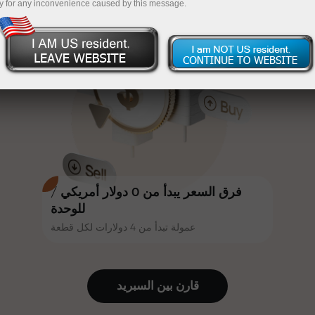
y for any inconvenience caused by this message.
أكثر جاذبية. يمكن لكل عميل في إنستا
InstaForex
قم بإيداع المبلغ في حسابك باستخدام $333 — اختر هدية
فوركس الحصول على مكافأة تصل إلى
30% على إيداعه، والاستفادة من
تصل قيمتها إلى $1,500
عروض ترويجية وعروض خاصة أخرى.
تداول بدون مخاطرة -
نحن نضمن أرباحك
تتشارك سرعة المسار وسرعة التداول
مكافأة تصل إلى 1000 ضعف - أكبر
نفس القيم. يُضفي أليش لوبرايس
مضاعف في السوق
عناصر الحماس والانضباط على عالم
التداول، ويعمل كشريك يُلهم العملاء
لتحقيق أهداف طموحة.
فرق السعر يبدأ من 0 دولار أمريكي /
للوحدة
عمولة تبدأ من 4 دولارات لكل قطعة
نقدم هدايا حقيقية، وليست مكافآت أو
رموز ترويجية. يحصل كل عميل في
إنستا فوركس على هاتف آيفون أو ماك
قارن بين السبرید
بوك أو رحلة أحلامه بمجرد إيداعه مبلغًا
من المال.