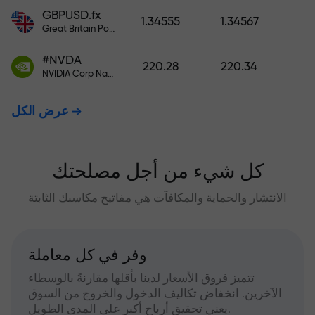
GBPUSD.fx
1.34555
1.34567
Great Britain Pound vs US Dollar
#NVDA
220.28
220.34
NVIDIA Corp Nasdaq Stock Exchange (Nasdaq) USD
عرض الكل
كل شيء من أجل مصلحتك
الانتشار والحماية والمكافآت هي مفاتيح مكاسبك الثابتة
وفر في كل معاملة
تتميز فروق الأسعار لدينا بأقلها مقارنةً بالوسطاء
الآخرين. انخفاض تكاليف الدخول والخروج من السوق
يعني تحقيق أرباح أكبر على المدى الطويل.