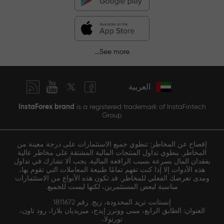
See more...
العربية
InstaForex brand
is a registered trademark of InstaFintech
Group
إفصاح عن المخاطر: تنطوي جميع الاستثمارات على درجة معينة من
المخاطر. ينطوي تداول المنتجات المالية المشتقة على مخاطر عالية
بفقدان المال بسرعة بسبب الرافعة المالية. يجب ألا تشارك في تداول
هذه الأدوات إلا إذا كنت تفهم تمامًا طبيعة المعاملات التي تقوم بها،
ومدى تعرضك الفعلي للمخاطر. قد تكون هذه الأنواع من الاستثمارات
مناسبة لبعض المستثمرين، لكنها ليست للجميع.
إنستانت تريد المحدودة، ريج. رقم 1811672
العنوان: الطابق الرابع، مبنى ووترز إيدج، ميريديان بلازا، رود تاون،
تورتولا،