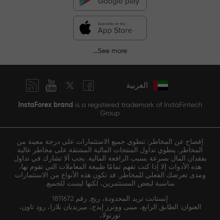
See more...
العربية
InstaForex brand
is a registered trademark of InstaFintech
Group
إفصاح عن المخاطر: تنطوي جميع الاستثمارات على درجة معينة من
المخاطر. ينطوي تداول المنتجات المالية المشتقة على مخاطر عالية
بفقدان المال بسرعة بسبب الرافعة المالية. يجب ألا تشارك في تداول
هذه الأدوات إلا إذا كنت تفهم تمامًا طبيعة المعاملات التي تقوم بها،
ومدى تعرضك الفعلي للمخاطر. قد تكون هذه الأنواع من الاستثمارات
مناسبة لبعض المستثمرين، لكنها ليست للجميع.
إنستانت تريد المحدودة، ريج. رقم 1811672
العنوان: الطابق الرابع، مبنى ووترز إيدج، ميريديان بلازا، رود تاون،
تورتولا،