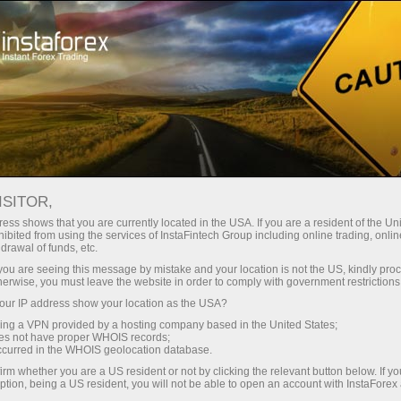
صغير الحجم
فروق الأسعار - أرباح طائلة
ISITOR,
ess shows that you are currently located in the USA. If you are a resident of the Uni
30% مكافأة
ibited from using the services of InstaFintech Group including online trading, online
مع إنستا فوركس، يمكنك الوصول إلى
drawal of funds, etc.
فرص تنافسية حقيقية: رافعة مالية تصل
لكل إيداع
k you are seeing this message by mistake and your location is not the US, kindly pro
إلى 1:5000، وبعض من أفضل فروق
herwise, you must leave the website in order to comply with government restrictions
الأسعار والعمولات في السوق، وظروف
ur IP address show your location as the USA?
سرعة
مواتية لتداول الأسهم والمؤشرات
sing a VPN provided by a hosting company based in the United States;
oes not have proper WHOIS records;
في التجارة وعلى الطريق السريع
occurred in the WHOIS geolocation database.
irm whether you are a US resident or not by clicking the relevant button below. If y
ption, being a US resident, you will not be able to open an account with InstaForex
لقد طورنا نظام مكافآت يجعل التداول
جائزة هديتك الشخصية الكبرى