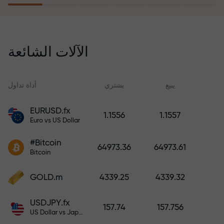
يُعوّض برنامج التأمين ضد المخاطر
خسائرك ويضمن لك مضاعفة أرباحك
الآلات الشائعة
ثلاث مرات خلال ستة أشهر. تداول
براحة بال تامة، فرأس مالك في أمان!
ید
يبيع
يشتري
أداة تداول
EURUSD.fx
1.1556
1.1557
Euro vs US Dollar
أودع أموالاً واحصل على مكافأة تفوق
قيمة إيداعك بألف مرة. هذا ليس خطأً
#Bitcoin
64973.36
64973.61
مطبعياً. كلما زاد مبلغ الإيداع، زادت
Bitcoin
قيمة المكافأة.
GOLD.m
4339.25
4339.32
USDJPY.fx
157.74
157.756
US Dollar vs Japanese Yen