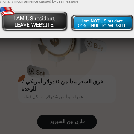
y for any inconvenience caused by this message.
أكثر جاذبية. يمكن لكل عميل في إنستا
InstaForex
قم بإيداع المبلغ في حسابك باستخدام $333 — اختر هدية
فوركس الحصول على مكافأة تصل إلى
30% على إيداعه، والاستفادة من
تصل قيمتها إلى $1,500
عروض ترويجية وعروض خاصة أخرى.
تداول بدون مخاطرة -
نحن نضمن أرباحك
تتشارك سرعة المسار وسرعة التداول
مكافأة تصل إلى 1000 ضعف - أكبر
نفس القيم. يُضفي أليش لوبرايس
مضاعف في السوق
عناصر الحماس والانضباط على عالم
التداول، ويعمل كشريك يُلهم العملاء
لتحقيق أهداف طموحة.
فرق السعر يبدأ من 0 دولار أمريكي /
للوحدة
عمولة تبدأ من 4 دولارات لكل قطعة
نقدم هدايا حقيقية، وليست مكافآت أو
رموز ترويجية. يحصل كل عميل في
إنستا فوركس على هاتف آيفون أو ماك
قارن بين السبرید
بوك أو رحلة أحلامه بمجرد إيداعه مبلغًا
من المال.