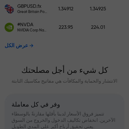
GBPUSD.fx
1.34912
1.34925
Great Britain Pound vs US Dollar
#NVDA
223.95
224.01
NVIDIA Corp Nasdaq Stock Exchange (Nasdaq) USD
عرض الكل
كل شيء من أجل مصلحتك
الانتشار والحماية والمكافآت هي مفاتيح مكاسبك الثابتة
وفر في كل معاملة
تتميز فروق الأسعار لدينا بأقلها مقارنةً بالوسطاء
الآخرين. انخفاض تكاليف الدخول والخروج من السوق
يعني تحقيق أرباح أكبر على المدى الطويل.