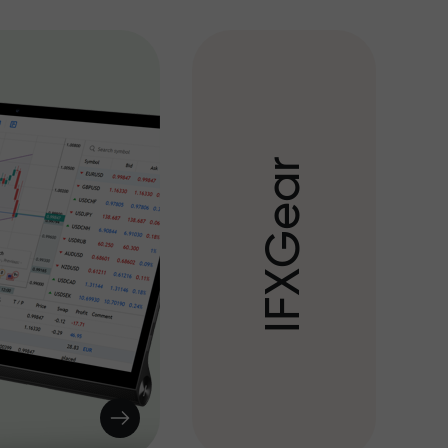
r
a
e
G
X
F
I