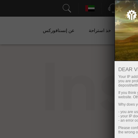
الدعم
ات
خذ استراحة
عن إنستافوركس
In
DEAR V
Your IP addr
you are proh
deposit/with
If you thin
website. Ot
Why does yo
- you are u
- your IP d
- an error 
Please conf
the wrong o