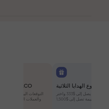
اولين
مشروع الهدايا الثلاثية:
التح
س وعزز
قم بإيداع مبلغ يصل إلى $333 واختر
التوقعات
أرباحك
هدية بقيمة تصل إلى $1,500
والعملات