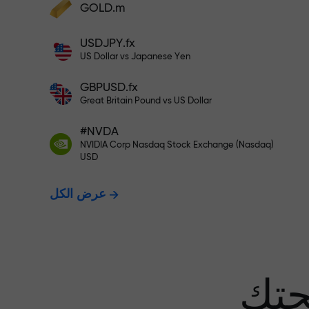
GOLD.m
أودع أموالاً واحصل على مكافأة تفوق قيمة
إيداعك بألف مرة. هذا ليس خطأً مطبعياً. كلما
USDJPY.fx
زاد مبلغ الإيداع، زادت قيمة المكافأة.
US Dollar vs Japanese Yen
GBPUSD.fx
Great Britain Pound vs US Dollar
 نضمن أرباحك
#NVDA
NVIDIA Corp Nasdaq Stock Exchange (Nasdaq)
USD
مكافأة تصل إلى 1000 ضعف - أكبر
عرض الكل
عف في السوق
حتك