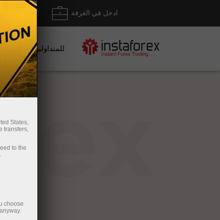
ادخل في الغرفة
إيداع/ س
للمتداولين
rex
ted States,
 transfers,
ceed to the
.
ou choose
 anyway.