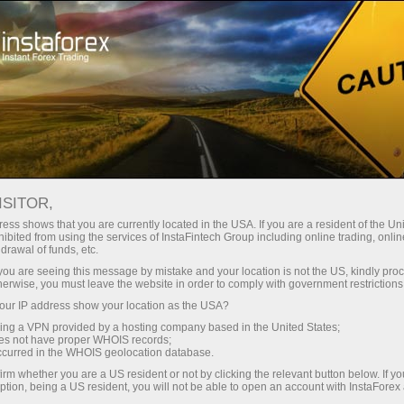
حب
منصة التداول
فتح الحساب الفوري
للمبتدئين
للمستثمرين
للشركاء
الحمل
staFo
ISITOR,
ess shows that you are currently located in the USA. If you are a resident of the Uni
ibited from using the services of InstaFintech Group including online trading, online
drawal of funds, etc.
k you are seeing this message by mistake and your location is not the US, kindly pro
herwise, you must leave the website in order to comply with government restrictions
ur IP address show your location as the USA?
sing a VPN provided by a hosting company based in the United States;
oes not have proper WHOIS records;
occurred in the WHOIS geolocation database.
irm whether you are a US resident or not by clicking the relevant button below. If y
ption, being a US resident, you will not be able to open an account with InstaForex