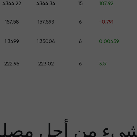
4344.22
4344.34
15
107.92
قم بإيداع المبلغ في حسابك باستخدام $333 — اختر هدية تصل قيمتها إلى $1,500
157.58
157.593
6
-0.791
تداول بدون مخاطرة -
1.3499
1.35004
6
0.00459
نحن
222.96
223.02
6
3.51
مضا
يء من أجل مصل