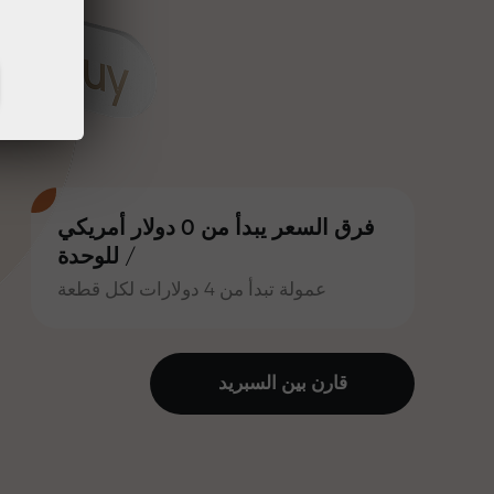
فرق السعر يبدأ من 0 دولار أمريكي
/ للوحدة
عمولة تبدأ من 4 دولارات لكل قطعة
قارن بين السبرید