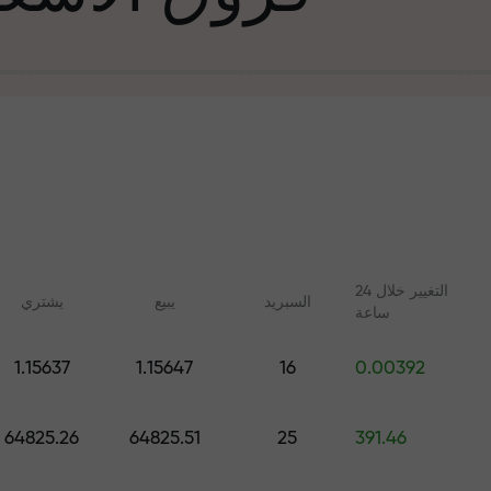
التغيير خلال 24
السبرید
يبيع
يشتري
ساعة
في التجارة وعلى 
1.15637
1.15647
16
0.00392
ليلات مع FX.CO
دورات عبر الإنترنت
جائزة هديتك ا
 اليومية لسوق الفوركس
تعلم التداول من الصفر - دورات
64825.26
64825.51
25
391.46
 الرقمية والعقود الآجلة
وندوات عبر الإنترنت لجميع
المستويات