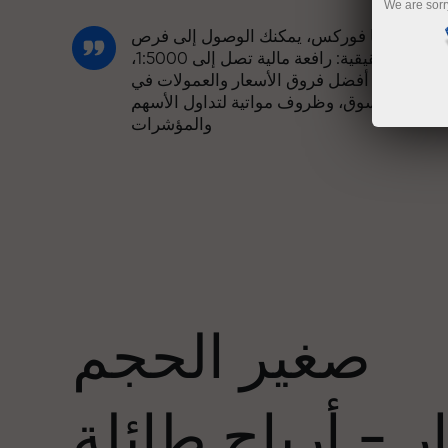
We are sorr
مع إنستا فوركس، يمكنك الوصول إلى فرص
تنافسية حقيقية: رافعة مالية تصل إلى 1:5000،
وبعض من أفضل فروق الأسعار والعمولات في
السوق، وظروف مواتية لتداول الأسهم
والمؤشرات
لقد طورنا نظام مكافآت يجعل التداول أكثر
جاذبية. يمكن لكل عميل في إنستا فوركس
عدد
الحصول على مكافأة تصل إلى 30% على
يداعه، والاستفادة من عروض ترويجية وعروض
خاصة أخرى.
صغير الحجم
تتشارك سرعة المسار وسرعة التداول نفس
القيم. يُضفي أليش لوبرايس عناصر الحماس
 - أرباح طائلة
والانضباط على عالم التداول، ويعمل كشريك