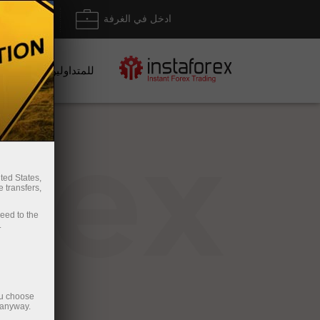
ادخل في الغرفة
إيداع/ س
للمتداولين
rex
ted States,
 transfers,
ceed to the
.
ou choose
 anyway.