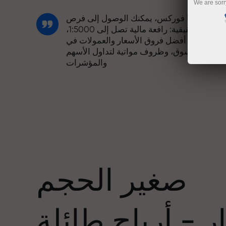
We are sorr
مع إنستا فوركس، يمكنك الوصول إلى فرص
تنافسية حقيقية: رافعة مالية تصل إلى 1:5000،
وبعض من أفضل فروق الأسعار والعمولات في
السوق، وظروف مواتية لتداول الأسهم
والمؤشرات
لقد طورنا نظام مكافآت يجعل التداول أكثر
جاذبية. يمكن لكل عميل في إنستا فوركس
عدد
الحصول على مكافأة تصل إلى 30% على
يداعه، والاستفادة من عروض ترويجية وعروض
خاصة أخرى.
صغير الحجم
تتشارك سرعة المسار وسرعة التداول نفس
القيم. يُضفي أليش لوبرايس عناصر الحماس
 - أرباح طائلة
والانضباط على عالم التداول، ويعمل كشريك