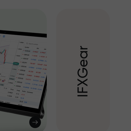
r
a
e
G
X
F
I