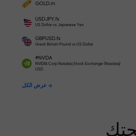
GOLD.m
أودع أموالاً واحصل على مكافأة تفوق قيمة
إيداعك بألف مرة. هذا ليس خطأً مطبعياً. كلما
USDJPY.fx
زاد مبلغ الإيداع، زادت قيمة المكافأة.
US Dollar vs Japanese Yen
GBPUSD.fx
Great Britain Pound vs US Dollar
 نضمن أرباحك
#NVDA
NVIDIA Corp Nasdaq Stock Exchange (Nasdaq)
USD
مكافأة تصل إلى 1000 ضعف - أكبر
عرض الكل
عف في السوق
حتك