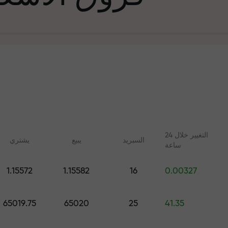
التغيير خلال 24
السبرید
يبيع
يشتري
ساعة
في التجارة وعلى 
1.15572
1.15582
16
0.00327
ليلات مع FX.CO
دورات عبر الإنترنت
جائزة هديتك ا
 اليومية لسوق الفوركس
تعلم التداول من الصفر - دورات
65019.75
65020
25
41.35
 الرقمية والعقود الآجلة
وندوات عبر الإنترنت لجميع
المستويات