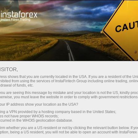
حب
منصة التداول
فتح الحساب الفوري
للمبتدئين
للمستثمرين
للشركاء
الحمل
staFo
ISITOR,
ess shows that you are currently located in the USA. If you are a resident of the Uni
ibited from using the services of InstaFintech Group including online trading, online
drawal of funds, etc.
k you are seeing this message by mistake and your location is not the US, kindly pro
herwise, you must leave the website in order to comply with government restrictions
ur IP address show your location as the USA?
sing a VPN provided by a hosting company based in the United States;
oes not have proper WHOIS records;
occurred in the WHOIS geolocation database.
irm whether you are a US resident or not by clicking the relevant button below. If y
ption, being a US resident, you will not be able to open an account with InstaForex