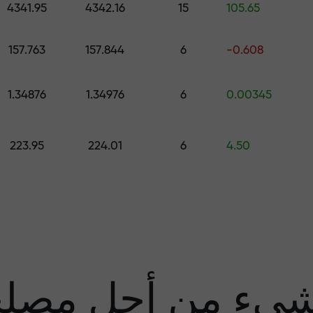
4341.95
4342.16
15
105.65
قم بإيداع المبلغ في حسابك باستخدام $333 — اختر هدية تصل قيمتها إلى $1,500
157.763
157.844
6
-0.608
تداول بدون مخاطرة -
1.34876
1.34976
6
0.00345
نحن
223.95
224.01
6
4.50
مضا
يء من أجل مصل