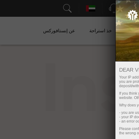
الدعم
ات
خذ استراحة
عن إنستافوركس
In
DEAR V
Your IP addr
you are proh
deposit/with
If you thin
website. Ot
Why does yo
- you are u
- your IP d
- an error 
Please conf
the wrong o