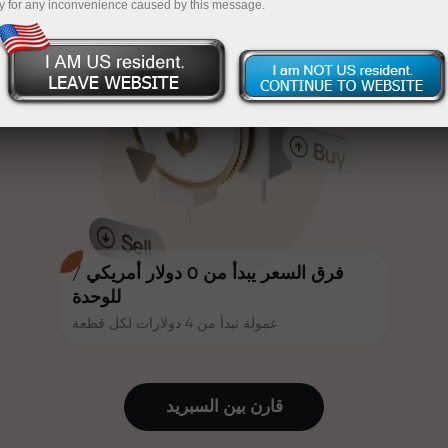
y for any inconvenience caused by this message.
أكثر جاذبية. يمكن لكل عميل في إنستا
InstaForex
قم بإيداع المبلغ في حسابك باستخدام $333 — اختر هدية
فوركس الحصول على مكافأة تصل إلى
30% على إيداعه، والاستفادة من
تصل قيمتها إلى $1,500
عروض ترويجية وعروض خاصة أخرى.
تداول بدون مخاطرة -
نحن نضمن أرباحك
تتشارك سرعة المسار وسرعة التداول
مكافأة تصل إلى 1000 ضعف - أكبر
نفس القيم. يُضفي أليش لوبرايس
مضاعف في السوق
عناصر الحماس والانضباط على عالم
التداول، ويعمل كشريك يُلهم العملاء
لتحقيق أهداف طموحة.
فرق السعر يبدأ من 0 دولار أمريكي /
للوحدة
عمولة تبدأ من 4 دولارات لكل قطعة
نقدم هدايا حقيقية، وليست مكافآت أو
رموز ترويجية. يحصل كل عميل في
إنستا فوركس على هاتف آيفون أو ماك
قارن بين السبرید
بوك أو رحلة أحلامه بمجرد إيداعه مبلغًا
من المال.