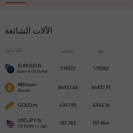
يُعوّض برنامج التأمين ضد المخاطر
خسائرك ويضمن لك مضاعفة أرباحك
الآلات الشائعة
ثلاث مرات خلال ستة أشهر. تداول
براحة بال تامة، فرأس مالك في أمان!
ید
يبيع
يشتري
أداة تداول
EURUSD.fx
1.15572
1.15582
Euro vs US Dollar
أودع أموالاً واحصل على مكافأة تفوق
قيمة إيداعك بألف مرة. هذا ليس خطأً
#Bitcoin
64937.66
64937.91
مطبعياً. كلما زاد مبلغ الإيداع، زادت
Bitcoin
قيمة المكافأة.
GOLD.m
4341.95
4342.16
USDJPY.fx
157.763
157.844
US Dollar vs Japanese Yen