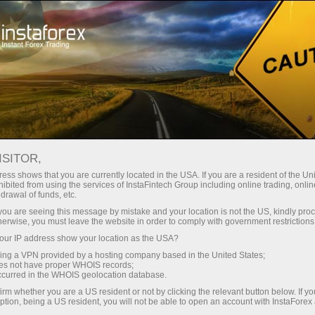
صغير الحجم
فروق الأسعار - أرباح طائلة
ISITOR,
ess shows that you are currently located in the USA. If you are a resident of the Uni
30% مكافأة
ibited from using the services of InstaFintech Group including online trading, online
مع إنستا فوركس، يمكنك الوصول إلى
drawal of funds, etc.
فرص تنافسية حقيقية: رافعة مالية تصل
لكل إيداع
k you are seeing this message by mistake and your location is not the US, kindly pro
إلى 1:5000، وبعض من أفضل فروق
herwise, you must leave the website in order to comply with government restrictions
الأسعار والعمولات في السوق، وظروف
ur IP address show your location as the USA?
سرعة
مواتية لتداول الأسهم والمؤشرات
sing a VPN provided by a hosting company based in the United States;
oes not have proper WHOIS records;
في التجارة وعلى الطريق السريع
occurred in the WHOIS geolocation database.
irm whether you are a US resident or not by clicking the relevant button below. If y
ption, being a US resident, you will not be able to open an account with InstaForex
لقد طورنا نظام مكافآت يجعل التداول
جائزة هديتك الشخصية الكبرى