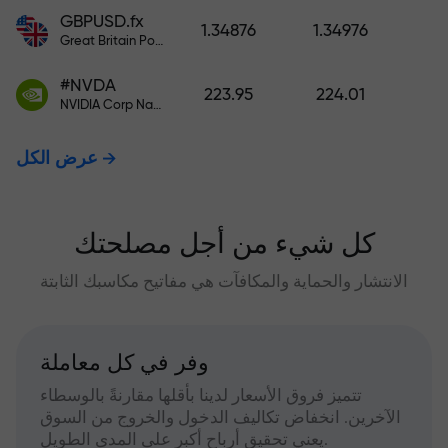
GBPUSD.fx
1.34876
1.34976
Great Britain Pound vs US Dollar
#NVDA
223.95
224.01
NVIDIA Corp Nasdaq Stock Exchange (Nasdaq) USD
عرض الكل
كل شيء من أجل مصلحتك
الانتشار والحماية والمكافآت هي مفاتيح مكاسبك الثابتة
وفر في كل معاملة
تتميز فروق الأسعار لدينا بأقلها مقارنةً بالوسطاء
الآخرين. انخفاض تكاليف الدخول والخروج من السوق
يعني تحقيق أرباح أكبر على المدى الطويل.