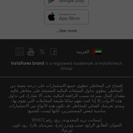
See more...
العربية
InstaForex brand
is a registered trademark of InstaFintech
Group
إفصاح عن المخاطر: تنطوي جميع الاستثمارات على درجة معينة من
المخاطر. ينطوي تداول المنتجات المالية المشتقة على مخاطر عالية
بفقدان المال بسرعة بسبب الرافعة المالية. يجب ألا تشارك في تداول
هذه الأدوات إلا إذا كنت تفهم تمامًا طبيعة المعاملات التي تقوم بها،
ومدى تعرضك الفعلي للمخاطر. قد تكون هذه الأنواع من الاستثمارات
مناسبة لبعض المستثمرين، لكنها ليست للجميع.
إنستانت تريد المحدودة، ريج. رقم 1811672
العنوان: الطابق الرابع، مبنى ووترز إيدج، ميريديان بلازا، رود تاون،
تورتولا،