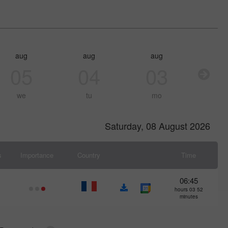
aug
aug
aug
05
04
03
we
tu
mo
Saturday, 08 August 2026
s
Importance
Country
Time
06:45
52 hours 03
minutes