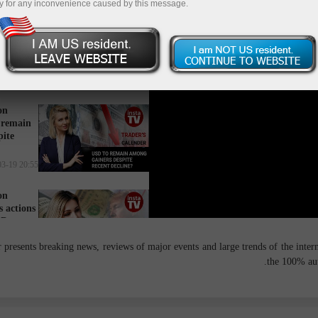
y for any inconvenience caused by this message.
on
stagnate
tate?
16:34 2025-03-20 UTC+3
on
 remain
pite
20:55 2025-03-19 UTC+3
on
 actions
SD
14:27 2025-03-18 UTC+3
presents breaking news, reviews of major events and large trends of the interna
the 100% aut