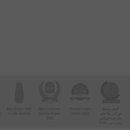
أفضل وسيط
The best crypto
Best Customer
Best Broker 2022
فوركس بناءً على
broker 2022
Service Broker
in Latin America
y
نتائج قمة فوركس
2022
تريدرز دبي - 2023