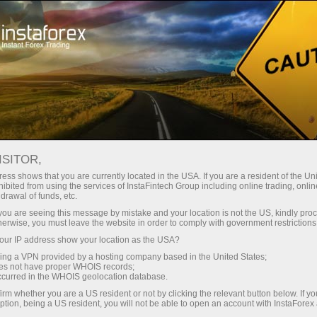
حب
منصة التداول
فتح الحساب الفوري
للمبتدئين
للمستثمرين
للشركاء
الحمل
For
ISITOR,
ess shows that you are currently located in the USA. If you are a resident of the Uni
Trader’s ca
ibited from using the services of InstaFintech Group including online trading, online
يداع الأموال
drawal of funds, etc.
Trump’s tar
k you are seeing this message by mistake and your location is not the US, kindly pro
herwise, you must leave the website in order to comply with government restrictions
ur IP address show your location as the USA?
on
sing a VPN provided by a hosting company based in the United States;
Error loading YouTube: Video c
oes not have proper WHOIS records;
ners in
occurred in the WHOIS geolocation database.
me?
irm whether you are a US resident or not by clicking the relevant button below. If y
22:15 2025-03-27 UTC+3
ption, being a US resident, you will not be able to open an account with InstaForex