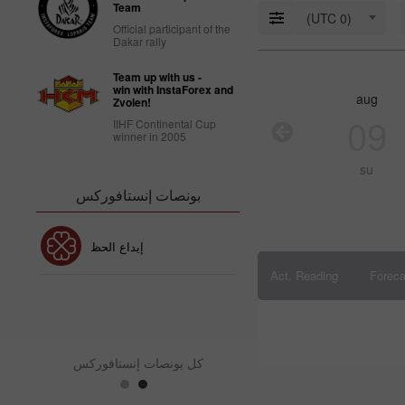
18: Is USD
Team
(UTC 0)
strong
Official participant of the
enough to
Dakar rally
stay
afloat?
Team up with us -
09:17 2025-
win with InstaForex and
aug
aug
aug
aug
03-18
Zvolen!
UTC+3
12
11
10
09
IIHF Continental Cup
winner in 2005
Trader’s
calendar
we
tu
mo
su
on March
14: USD
بونصات إنستافوركس
faces
strain
from
بونص 30٪
إيداع الحظ
Trump’s
policies
Act. Reading
Foreca
10:39 2025-
03-13
نص نادي إنستافوركس
بو
UTC+3
Trader’s
calendar
كل بونصات إنستافوركس
on
March