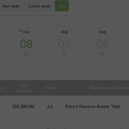
Next week
Current week
Day
aug
aug
aug
08
07
06
sa
fr
th
إيداع الحظ
Prev.
st
Period
Macroeconomic Indice
Reading
بو
355,389.0M
Jul
French Reserve Assets Total