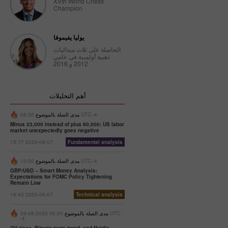
XVth World Chess
Champion
Trader’s
calendar
on
يوليا يفيموفا
February
الحاصلة على ثلاث ميداليات
27: Dollar
ذهبية أولمبية في عامي
bruised by
2012 و 2016
donald
Trump
10:12 2025-
أهم التحليلات
02-27 UTC+3
Trader’s
08:00 UTC--4
مدى الصلة بالموضوع
calendar
Minus 23,000 instead of plus 90,000: US labor
market unexpectedly goes negative
on
15:17 2026-08-07
Fundamental analysis
February
26:
Traders
13:00 UTC--4
مدى الصلة بالموضوع
exclude
GBP/USD – Smart Money Analysis:
Expectations for FOMC Policy Tightening
usd from
Remain Low
their
19:43 2026-08-07
Technical analysis
portfolios
amid
مدى الصلة بالموضوع
06:00 2026-08-09 UTC-
trump’s
-4
actions