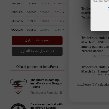
We are sorr
USDJPY.fx
157.805
-0.629
-0.40%
Trader’s calendar 
USDCHF.fx
0.80800
-0.00420
-0.52%
March 21: USD to 
while markets hesi
USDCAD.fx
1.39410
-0.00720
-0.51%
AUDUSD.fx
0.70660
+0.00340
+0.48%
Trader’s calendar 
افتح حساب تداول
March 20: USD to
among gainers des
recent decline?
قم بتحميل منصة التداول
Official partners of InstaForex
Trader’s calendar 
March 19: Trump’s
cause sell-off in U
The future is coming -
InstaForex and Dragon
InstaForex TV calendar 
Racing
The team of Formula - E
Trader’s
calendar
Be always the first with
on March
InstaForex Loprais