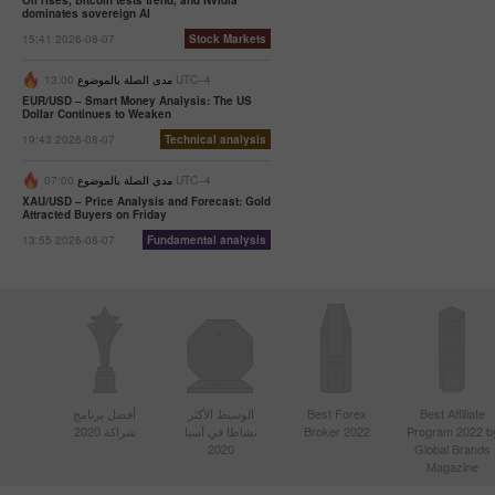
Oil rises, Bitcoin tests trend, and Nvidia
dominates sovereign AI
07:47 2025-
02-25
15:41 2026-08-07
Stock Markets
UTC+3
13:00 UTC--4
مدى الصلة بالموضوع
Trader’s
EUR/USD – Smart Money Analysis: The US
calendar
Dollar Continues to Weaken
on
19:43 2026-08-07
Technical analysis
February
24-25:
07:00 UTC--4
مدى الصلة بالموضوع
Fed or
XAU/USD – Price Analysis and Forecast: Gold
White
Attracted Buyers on Friday
House:
13:55 2026-08-07
Fundamental analysis
whose
actions
affect
USD
more?
11:20
2025-02-21
UTC+3
Trader’s
Best Affiliate
Best Forex
الوسيط الأكثر
أفضل برنامج
Program 2022 b
calendar
Broker 2022
نشاطا في آسيا
شراكة 2020
2020
Global Brands
on
Magazine
February
21: Could