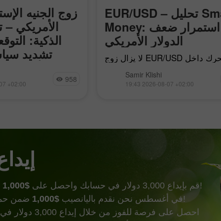
زوج الجنيه الإست
EUR/USD – تحليل Smart
الأمريكي – ت
Money: استمرار ضعف
الذكية: التوق
الدولار الأمريكي
تشديد سياس
لا يزال زوج EUR/USD يتحرك داخل
الأميركي 
الزخم الهبوطي المحلي الذي بدأ في 17
تحرك زوج الجنيه ا
Samir Klishi
بريل، لكن مع مرور كل يوم يقترب
958
الأمريكي هذا الأسبوع به
07 +02:00
19:43 2026-08-07 +02:00
المشترون أكثر من ترسيخ اتجاههم
بوضوح صدور أهم التق
الخاص. ولتحقيق ذلك، يحتاجون
متاحة اليوم. هذه الت
الجدل حول ما إذا
إيداع
وأكثر من ذالك!
قم بإيداع 3,000 دولار في حسابك واحصل على
$1,000
ضمن حملة إيداع الحظ!
في أغسطس نحن نقدم باليانصيب
$1,000
احصل على فرصة للفوز من خ