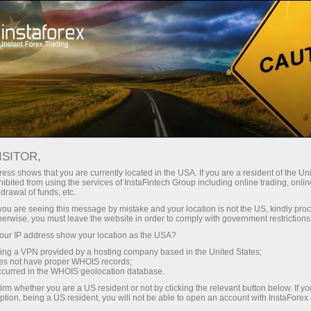
حب
منصة التداول
فتح الحساب الفوري
للمبتدئين
للمستثمرين
للشركاء
الحمل
For
ISITOR,
ess shows that you are currently located in the USA. If you are a resident of the Uni
Forex Mark
ibited from using the services of InstaFintech Group including online trading, online
يداع الأموال
drawal of funds, etc.
Amid Regul
k you are seeing this message by mistake and your location is not the US, kindly pro
herwise, you must leave the website in order to comply with government restrictions
ur IP address show your location as the USA?
sing a VPN provided by a hosting company based in the United States;
oes not have proper WHOIS records;
occurred in the WHOIS geolocation database.
irm whether you are a US resident or not by clicking the relevant button below. If y
ption, being a US resident, you will not be able to open an account with InstaForex