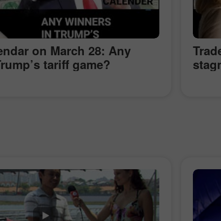
lendar on March 28: Any
Trad
Trump’s tariff game?
stag