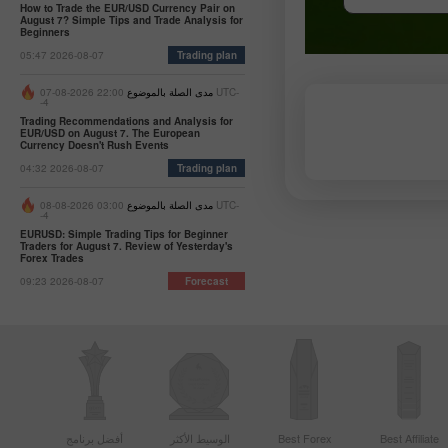
سابقة
How to Trade the EUR/USD Currency Pair on
August 7? Simple Tips and Trade Analysis for
Beginners
05:47 2026-08-07
Trading plan
مدى الصلة بالموضوع
22:00 2026-08-07 UTC-
-4
Trading Recommendations and Analysis for
EUR/USD on August 7. The European
Currency Doesn't Rush Events
04:32 2026-08-07
Trading plan
مدى الصلة بالموضوع
03:00 2026-08-08 UTC-
-4
EURUSD: Simple Trading Tips for Beginner
Traders for August 7. Review of Yesterday's
Forex Trades
09:23 2026-08-07
Forecast
Best Affiliate
Best Forex
الوسيط الأكثر
أفضل برنامج