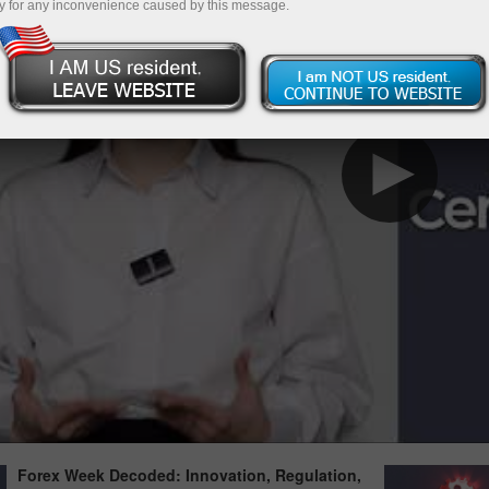
y for any inconvenience caused by this message.
Forex Week Decoded: Innovation, Regulation,