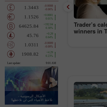
on March 18: Is USD
Trader’s ca
tay afloat?
winners in 
الأشكال الرسومية -
تلاحظ الأشياء التي لن تلاحظها!