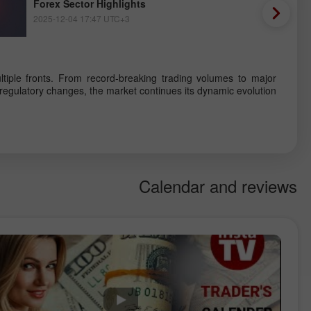
Forex Sector Highlights
2025-12-04 17:47 UTC+3
iple fronts. From record-breaking trading volumes to major
regulatory changes, the market continues its dynamic evolution.
#ForexNews #MarketTrends #Trading #FinTech #Regulation
Calendar and reviews