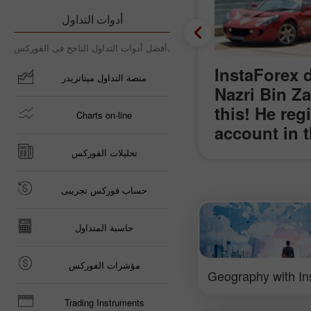
أدوات التداول
أفضل أدوات التداول الناجح فى الفوركس.
on March 28: Any
InstaForex d
منصة التداول ميتاتريدر
 tariff game?
Nazri Bin Z
this! He reg
Charts on-line
account in 
lucky owner
تحليلات الفوركس
Lotus Elise
ideas of wo
حساب فوركس تجريبى
receiving th
حاسبة المتداول
مؤشرات الفوركس
Geography with In
Trading Instruments