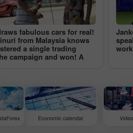
raws fabulous cars for real!
Jank
ainuri from Malaysia knows
spea
istered a single trading
work
the campaign and won! A
 of a brand-new sport-car
 shares his impressions and
rking with InstaForex and
e main prize!
staForex
Economic calendar
Video