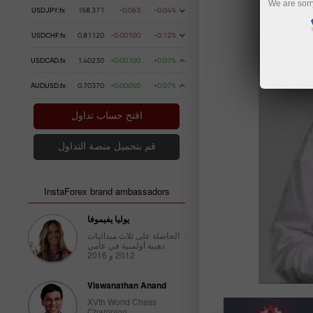
We are sorr
USDJPY.fx
158.371
-0.063
-0.04%
USDCHF.fx
0.81120
-0.00100
-0.12%
USDCAD.fx
1.40230
+0.00100
+0.07%
AUDUSD.fx
0.70370
+0.00050
+0.07%
افتح حساب تداول
قم بتحميل منصة التداول
InstaForex brand ambassadors
يوليا يفيموفا
الحاصلة على ثلاث ميداليات
ذهبية أولمبية في عامي
2012 و 2016
Viswanathan Anand
XVth World Chess
.03.2025: USD to fall victim to Trump’s trade
Champion