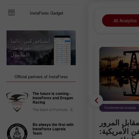
InstaForex Gadget
All Analytics
إنستافوركس - دائما
على هاتفك
المحمول!
Official partners of InstaForex
The future is coming -
InstaForex and Dragon
Racing
Trading plan
Fundamental analysis
The team of Formula - E
قابل المرور
كيف تتداول زوج العملا
Be always the first with
 الأمريكية:
EUR/USD في 7 أغس
InstaForex Loprais
Team